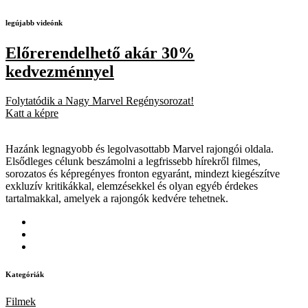
legújabb videónk
Előrerendelhető akár 30%
kedvezménnyel
Folytatódik a Nagy Marvel Regénysorozat!
Katt a képre
Hazánk legnagyobb és legolvasottabb Marvel rajongói oldala.
Elsődleges célunk beszámolni a legfrissebb hírekről filmes,
sorozatos és képregényes fronton egyaránt, mindezt kiegészítve
exkluzív kritikákkal, elemzésekkel és olyan egyéb érdekes
tartalmakkal, amelyek a rajongók kedvére tehetnek.
Kategóriák
Filmek