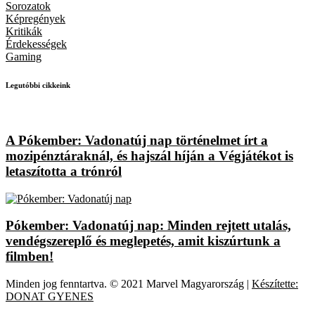
Sorozatok
Képregények
Kritikák
Érdekességek
Gaming
Legutóbbi cikkeink
A Pókember: Vadonatúj nap történelmet írt a
mozipénztáraknál, és hajszál híján a Végjátékot is
letaszította a trónról
Pókember: Vadonatúj nap: Minden rejtett utalás,
vendégszereplő és meglepetés, amit kiszúrtunk a
filmben!
Minden jog fenntartva. © 2021 Marvel Magyarország |
Készítette:
DONAT GYENES