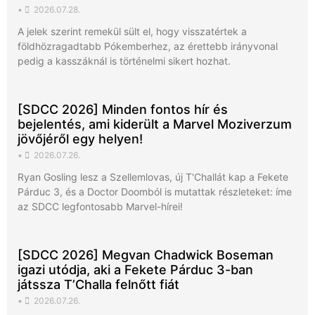
•
2026.07.28.
A jelek szerint remekül sült el, hogy visszatértek a
földhözragadtabb Pókemberhez, az érettebb irányvonal
pedig a kasszáknál is történelmi sikert hozhat.
[SDCC 2026] Minden fontos hír és
bejelentés, ami kiderült a Marvel Moziverzum
jövőjéről egy helyen!
•
2026.07.26.
Ryan Gosling lesz a Szellemlovas, új T'Challát kap a Fekete
Párduc 3, és a Doctor Doomból is mutattak részleteket: íme
az SDCC legfontosabb Marvel-hírei!
[SDCC 2026] Megvan Chadwick Boseman
igazi utódja, aki a Fekete Párduc 3-ban
játssza T’Challa felnőtt fiát
•
2026.07.26.