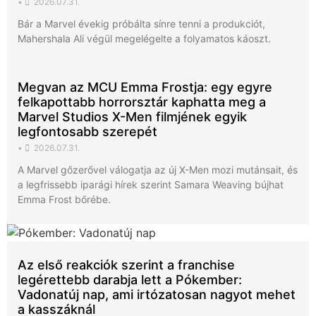
•
2026.07.31.
Bár a Marvel évekig próbálta sínre tenni a produkciót,
Mahershala Ali végül megelégelte a folyamatos káoszt.
Megvan az MCU Emma Frostja: egy egyre
felkapottabb horrorsztár kaphatta meg a
Marvel Studios X-Men filmjének egyik
legfontosabb szerepét
•
2026.07.31.
A Marvel gőzerővel válogatja az új X-Men mozi mutánsait, és
a legfrissebb iparági hírek szerint Samara Weaving bújhat
Emma Frost bőrébe.
Az első reakciók szerint a franchise
legérettebb darabja lett a Pókember:
Vadonatúj nap, ami irtózatosan nagyot mehet
a kasszáknál