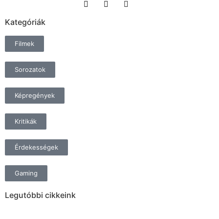
Kategóriák
Filmek
Sorozatok
Képregények
Kritikák
Érdekességek
Gaming
Legutóbbi cikkeink