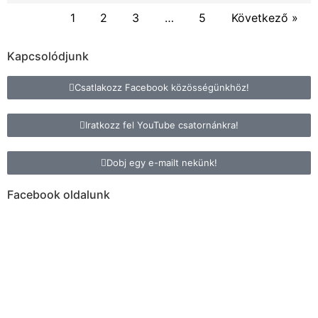
1
2
3
…
5
Következő »
Kapcsolódjunk
Csatlakozz Facebook közösségünkhöz!
Iratkozz fel YouTube csatornánkra!
Dobj egy e-mailt nekünk!
Facebook oldalunk