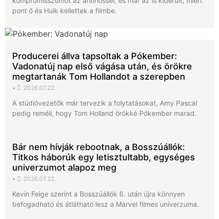
kompromisszumot az antihőssel, és már az is kiderült, miért
pont ő és Hulk kellettek a filmbe.
Producerei állva tapsoltak a Pókember:
Vadonatúj nap első vágása után, és örökre
megtartanák Tom Hollandot a szerepben
•
2026.07.22.
A stúdióvezetők már tervezik a folytatásokat, Amy Pascal
pedig reméli, hogy Tom Holland örökké Pókember marad.
Bár nem hívják rebootnak, a Bosszúállók:
Titkos háborúk egy letisztultabb, egységes
univerzumot alapoz meg
•
2026.07.22.
Kevin Feige szerint a Bosszúállók 6. után újra könnyen
befogadható és átlátható lesz a Marvel filmes univerzuma.