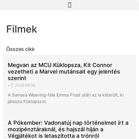
Filmek
Összes cikk
Megvan az MCU Küklopsza, Kit Connor
vezetheti a Marvel mutánsait egy jelentés
szerint
•
2026.08.06.
A Samara Weaving-féle Emma Frost után az is kiderült, ki
játssza Küklopszot.
A Pókember: Vadonatúj nap történelmet írt a
mozipénztáraknál, és hajszál híján a
Végjátékot is letaszította a trónról