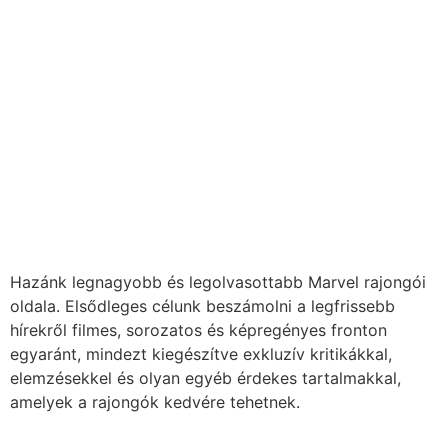
Folytatódik a Nagy Marvel Regénysorozat!
Katt a képre
Hazánk legnagyobb és legolvasottabb Marvel rajongói
oldala. Elsődleges célunk beszámolni a legfrissebb
hírekről filmes, sorozatos és képregényes fronton
egyaránt, mindezt kiegészítve exkluzív kritikákkal,
elemzésekkel és olyan egyéb érdekes tartalmakkal,
amelyek a rajongók kedvére tehetnek.