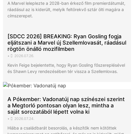
A Marvel leleplezte a 2028-ban érkező film premierdátumát,
ráadásul az is kiderült, melyik feltörekvő sztár ölti magára a
címszerepet.
[SDCC 2026] BREAKING: Ryan Gosling fogja
eljátszani a Marvel új Szellemlovasát, ráadásul
rögtön önálló mozifilmben
•
2026.07.26.
Kevin Feige bejelentette, hogy Ryan Gosling főszereplésével
és Shawn Levy rendezésében tér vissza a Szellemlovas.
A Pókember: Vadonatúj nap színészei szerint
a Megtorló pontosan olyan lesz, mintha a
saját sorozatából lépett volna ki
•
2026.07.24.
Hiába a családbarát besorolás, a készítők nem kötöttek