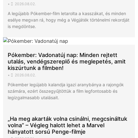
•
2026.08.02.
A legújabb Pókember-film letarolta a kasszákat, és minden
esélye megvan rá, hogy még a Végjáték történelmi rekordját
is megdöntse.
Pókember: Vadonatúj nap: Minden rejtett
utalás, vendégszereplő és meglepetés, amit
kiszúrtunk a filmben!
•
2026.08.02.
Pókember legújabb kalandja igazi aranybánya a rajongók
számára, ezért összegyűjtöttük a film legfontosabb és
legizgalmasabb utalásait.
„Ha meg akarták volna csinálni, megcsináltuk
volna” – Végleg halott lehet a Marvel
hányatott sorsú Penge-filmje