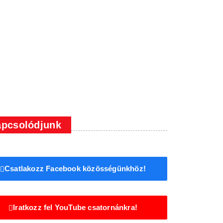
pcsolódjunk
Csatlakozz Facebook közösségünkhöz!
Iratkozz fel YouTube csatornánkra!