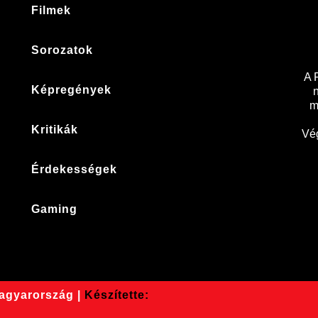
Filmek
Sorozatok
A 
Képregények
m
Kritikák
Vég
Érdekességek
Gaming
Magyarország |
Készítette: