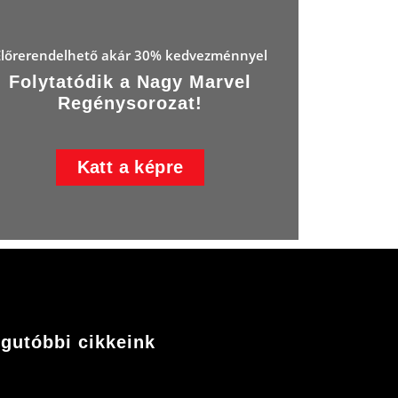
Előrerendelhető akár 30% kedvezménnyel
Folytatódik a Nagy Marvel
Regénysorozat!
Katt a képre
gutóbbi cikkeink