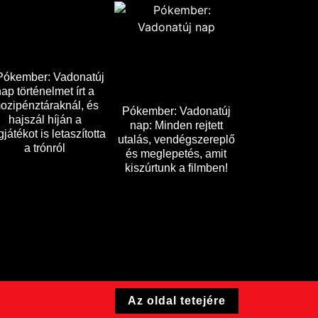
Pókember: Vadonatúj
nap történelmet írt a
ozipénztáraknál, és
Pókember: Vadonatúj
hajszál híján a
nap: Minden rejtett
játékot is letaszította
utalás, vendégszereplő
a trónról
és meglepetés, amit
kiszúrtunk a filmben!
Az oldal tetejére