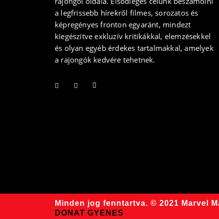
rajongói oldala. Elsődleges célunk beszámolni
a legfrissebb hírekről filmes, sorozatos és
képregényes fronton egyaránt, mindezt
kiegészítve exkluzív kritikákkal, elemzésekkel
és olyan egyéb érdekes tartalmakkal, amelyek
a rajongók kedvére tehetnek.
Minden jog fenntartva. © 2021 Marvel 
DONAT GYENES