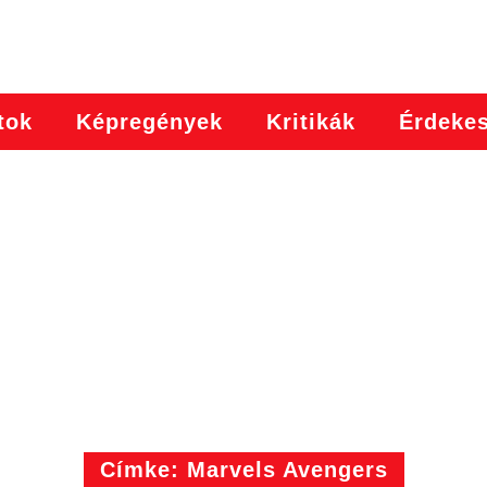
tok
Képregények
Kritikák
Érdeke
Címke: Marvels Avengers