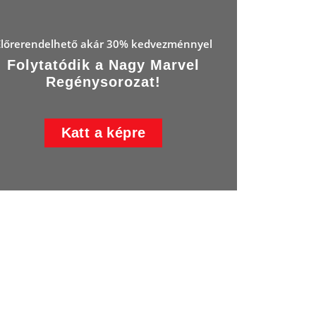
Előrerendelhető akár 30% kedvezménnyel
Folytatódik a Nagy Marvel
Regénysorozat!
Katt a képre