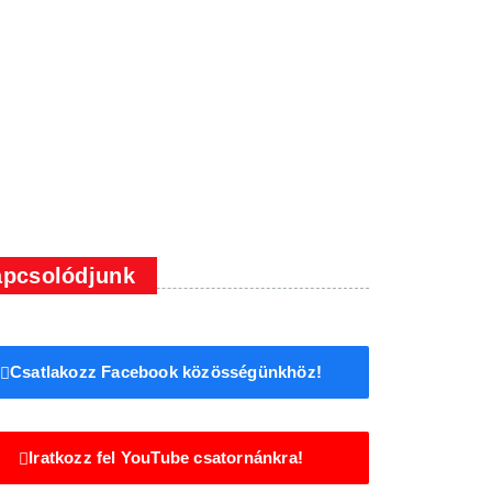
pcsolódjunk
Csatlakozz Facebook közösségünkhöz!
Iratkozz fel YouTube csatornánkra!