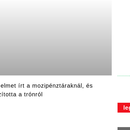
elmet írt a mozipénztáraknál, és
ította a trónról
le