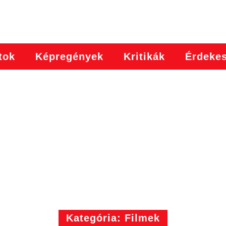
tok
Képregények
Kritikák
Érdeke
Kategória: Filmek