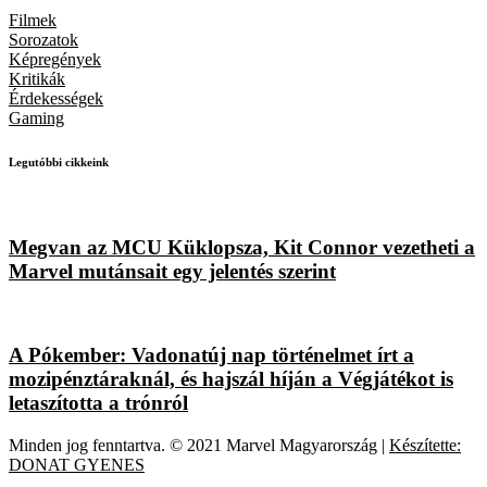
Filmek
Sorozatok
Képregények
Kritikák
Érdekességek
Gaming
Legutóbbi cikkeink
Megvan az MCU Küklopsza, Kit Connor vezetheti a
Marvel mutánsait egy jelentés szerint
A Pókember: Vadonatúj nap történelmet írt a
mozipénztáraknál, és hajszál híján a Végjátékot is
letaszította a trónról
Minden jog fenntartva. © 2021 Marvel Magyarország |
Készítette:
DONAT GYENES