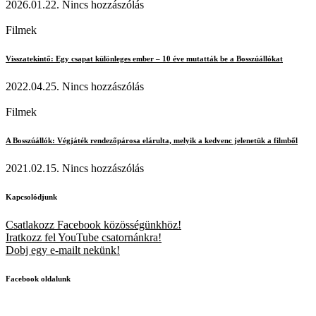
2026.01.22.
Nincs hozzászólás
Filmek
Visszatekintő: Egy csapat különleges ember – 10 éve mutatták be a Bosszúállókat
2022.04.25.
Nincs hozzászólás
Filmek
A Bosszúállók: Végjáték rendezőpárosa elárulta, melyik a kedvenc jelenetük a filmből
2021.02.15.
Nincs hozzászólás
Kapcsolódjunk
Csatlakozz Facebook közösségünkhöz!
Iratkozz fel YouTube csatornánkra!
Dobj egy e-mailt nekünk!
Facebook oldalunk