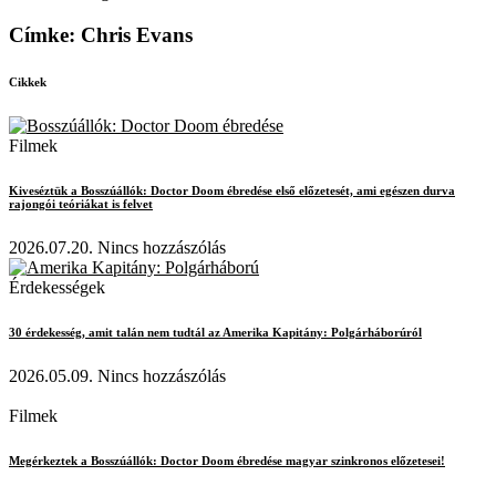
Címke: Chris Evans
Cikkek
Filmek
Kiveséztük a Bosszúállók: Doctor Doom ébredése első előzetesét, ami egészen durva
rajongói teóriákat is felvet
2026.07.20.
Nincs hozzászólás
Érdekességek
30 érdekesség, amit talán nem tudtál az Amerika Kapitány: Polgárháborúról
2026.05.09.
Nincs hozzászólás
Filmek
Megérkeztek a Bosszúállók: Doctor Doom ébredése magyar szinkronos előzetesei!