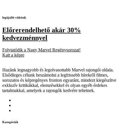
legújabb videónk
Előrerendelhető akár 30%
kedvezménnyel
Folytatódik a Nagy Marvel Regénysorozat!
Katt a képre
Hazánk legnagyobb és legolvasottabb Marvel rajongói oldala.
Elsődleges célunk beszámolni a legfrissebb hírekről filmes,
sorozatos és képregényes fronton egyaránt, mindezt kiegészítve
exkluzív kritikákkal, elemzésekkel és olyan egyéb érdekes
tartalmakkal, amelyek a rajongók kedvére tehetnek.
Kategóriák