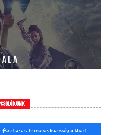
pcsolódjunk
Csatlakozz Facebook közösségünkhöz!