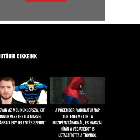
utóbbi cikkeink
gvan az MCU Küklopsza, Kit
A Pókember: Vadonatúj nap
onnor vezetheti a Marvel
történelmet írt a
ánsait egy jelentés szerint
mozipénztáraknál, és hajszál
híján a Végjátékot is
letaszította a trónról