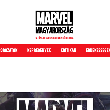
Sorozatok
Képregények
Kritikák
Érdekessége