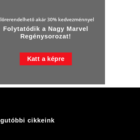
Előrerendelhető akár 30% kedvezménnyel
Folytatódik a Nagy Marvel
Regénysorozat!
Katt a képre
gutóbbi cikkeink