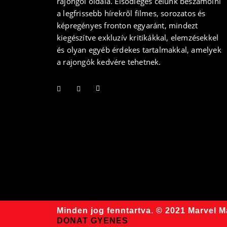
rajongói oldala. Elsődleges célunk beszámolni
a legfrissebb hírekről filmes, sorozatos és
képregényes fronton egyaránt, mindezt
kiegészítve exkluzív kritikákkal, elemzésekkel
és olyan egyéb érdekes tartalmakkal, amelyek
a rajongók kedvére tehetnek.
Minden jog fenntartva. © 2021 Marvel 
DONAT GYENES