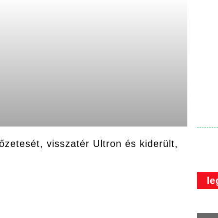
zetesét, visszatér Ultron és kiderült,
le