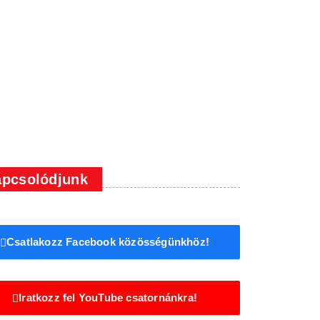
pcsolódjunk
Csatlakozz Facebook közösségünkhöz!
Iratkozz fel YouTube csatornánkra!