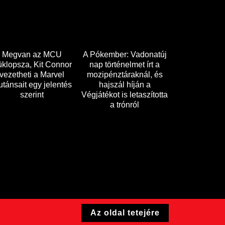
Megvan az MCU
A Pókember: Vadonatúj
klopsza, Kit Connor
nap történelmet írt a
vezetheti a Marvel
mozipénztáraknál, és
tánsait egy jelentés
hajszál híján a
szerint
Végjátékot is letaszította
a trónról
Az oldal tetejére