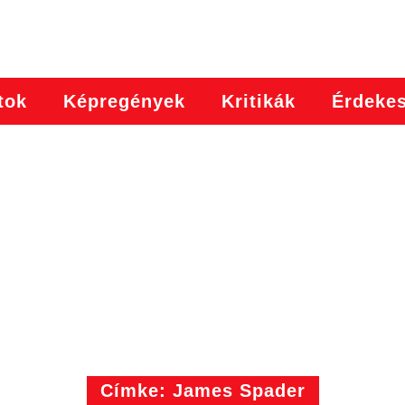
tok
Képregények
Kritikák
Érdeke
Címke: James Spader