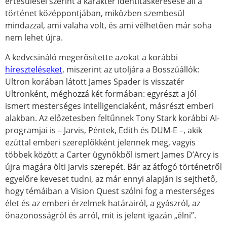
értesülései szerint a karakter identitáskeresése áll a
történet középpontjában, miközben szembesül
mindazzal, ami valaha volt, és ami vélhetően már soha
nem lehet újra.
A kedvcsináló megerősítette azokat a korábbi
híreszteléseket
, miszerint az utoljára a Bosszúállók:
Ultron korában látott James Spader is visszatér
Ultronként, méghozzá két formában: egyrészt a jól
ismert mesterséges intelligenciaként, másrészt emberi
alakban. Az előzetesben feltűnnek Tony Stark korábbi AI-
programjai is – Jarvis, Péntek, Edith és DUM-E –, akik
ezúttal emberi szereplőkként jelennek meg, vagyis
többek között a Carter ügynökből ismert James D’Arcy is
újra magára ölti Jarvis szerepét. Bár az átfogó történetről
egyelőre keveset tudni, az már ennyi alapján is sejthető,
hogy témáiban a Vision Quest szólni fog a mesterséges
élet és az emberi érzelmek határairól, a gyászról, az
önazonosságról és arról, mit is jelent igazán „élni”.