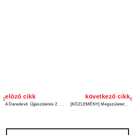
előző cikk
következő cikk
A Daredevil: Újjászületés 2. évada összefonódik a következő Pókember-filmmel
[KÖZLEMÉNY] Megszületett az MCU Magyarország