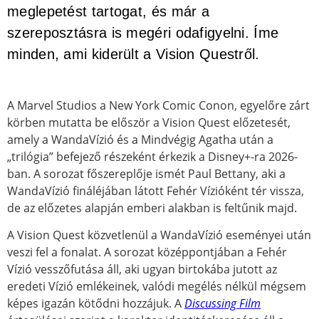
meglepetést tartogat, és már a
szereposztásra is megéri odafigyelni. Íme
minden, ami kiderült a Vision Questről.
A Marvel Studios a New York Comic Conon, egyelőre zárt
körben mutatta be először a Vision Quest előzetesét,
amely a WandaVízió és a Mindvégig Agatha után a
„trilógia” befejező részeként érkezik a Disney+-ra 2026-
ban. A sorozat főszereplője ismét Paul Bettany, aki a
WandaVízió fináléjában látott Fehér Vízióként tér vissza,
de az előzetes alapján emberi alakban is feltűnik majd.
A Vision Quest közvetlenül a WandaVízió eseményei után
veszi fel a fonalat. A sorozat középpontjában a Fehér
Vízió vesszőfutása áll, aki ugyan birtokába jutott az
eredeti Vízió emlékeinek, valódi megélés nélkül mégsem
képes igazán kötődni hozzájuk. A
Discussing Film