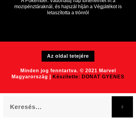
A Pókember: Vadonatúj nap történelmet írt a
mozipénztáraknál, és hajszál híján a Végjátékot is
letaszította a trónról
Az oldal tetejére
Minden jog fenntartva. © 2021 Marvel
Magyarország |
Készítette: DONAT GYENES