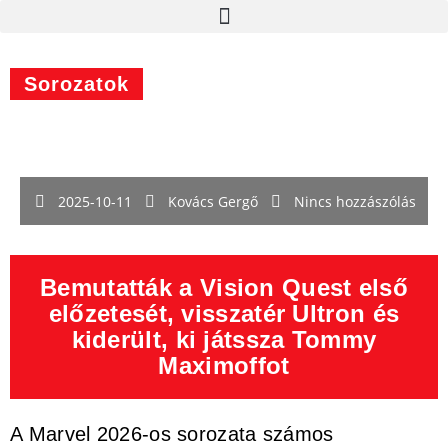
Sorozatok
2025-10-11
Kovács Gergő
Nincs hozzászólás
Bemutatták a Vision Quest első
előzetesét, visszatér Ultron és
kiderült, ki játssza Tommy
Maximoffot
A Marvel 2026-os sorozata számos