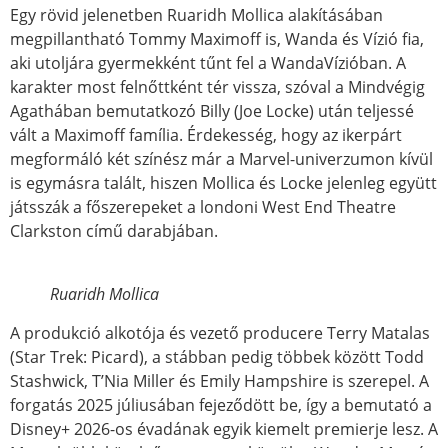
Egy rövid jelenetben Ruaridh Mollica alakításában
megpillantható Tommy Maximoff is, Wanda és Vízió fia,
aki utoljára gyermekként tűnt fel a WandaVízióban. A
karakter most felnőttként tér vissza, szóval a Mindvégig
Agathában bemutatkozó Billy (Joe Locke) után teljessé
vált a Maximoff família. Érdekesség, hogy az ikerpárt
megformáló két színész már a Marvel-univerzumon kívül
is egymásra talált, hiszen Mollica és Locke jelenleg együtt
játsszák a főszerepeket a londoni West End Theatre
Clarkston című darabjában.
Ruaridh Mollica
A produkció alkotója és vezető producere Terry Matalas
(Star Trek: Picard), a stábban pedig többek között Todd
Stashwick, T’Nia Miller és Emily Hampshire is szerepel. A
forgatás 2025 júliusában fejeződött be, így a bemutató a
Disney+ 2026-os évadának egyik kiemelt premierje lesz. A