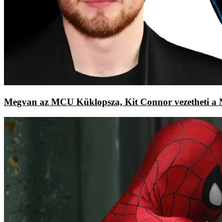
Megvan az MCU Küklopsza, Kit Connor vezetheti a Ma