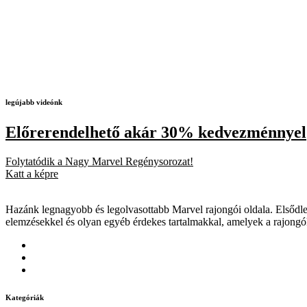
legújabb videónk
Előrerendelhető akár 30% kedvezménnyel
Folytatódik a Nagy Marvel Regénysorozat!
Katt a képre
Hazánk legnagyobb és legolvasottabb Marvel rajongói oldala. Elsődleg
elemzésekkel és olyan egyéb érdekes tartalmakkal, amelyek a rajongó
Kategóriák