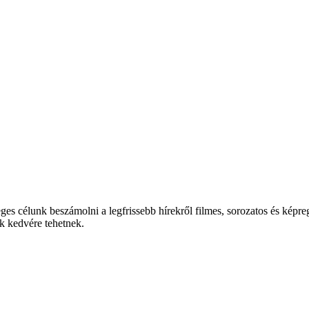
es célunk beszámolni a legfrissebb hírekről filmes, sorozatos és képreg
k kedvére tehetnek.