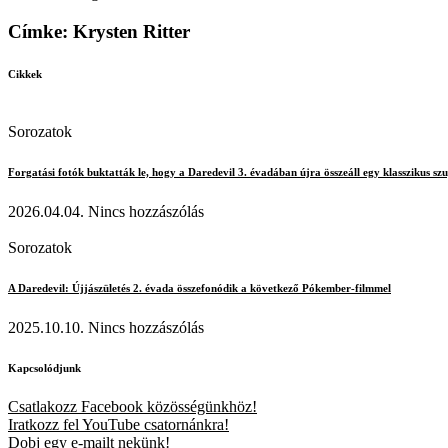
Címke: Krysten Ritter
Cikkek
Sorozatok
Forgatási fotók buktatták le, hogy a Daredevil 3. évadában újra összeáll egy klasszikus sz
2026.04.04.
Nincs hozzászólás
Sorozatok
A Daredevil: Újjászületés 2. évada összefonódik a következő Pókember-filmmel
2025.10.10.
Nincs hozzászólás
Kapcsolódjunk
Csatlakozz Facebook közösségünkhöz!
Iratkozz fel YouTube csatornánkra!
Dobj egy e-mailt nekünk!