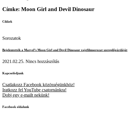
Címke: Moon Girl and Devil Dinosaur
Cikkek
Sorozatok
Bejelentették a Marvel’s Moon Girl and Devil Dinosaur rajzfilmsorozat szereplőgárdáját
2021.02.25.
Nincs hozzászólás
Kapcsolódjunk
Csatlakozz Facebook közösségünkhöz!
Iratkozz fel YouTube csatornánkra!
Dobj egy e-mailt nekünk!
Facebook oldalunk