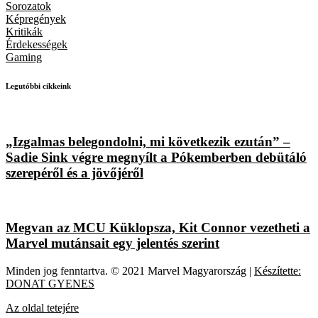
Sorozatok
Képregények
Kritikák
Érdekességek
Gaming
Legutóbbi cikkeink
„Izgalmas belegondolni, mi következik ezután” –
Sadie Sink végre megnyílt a Pókemberben debütáló
szerepéről és a jövőjéről
Megvan az MCU Küklopsza, Kit Connor vezetheti a
Marvel mutánsait egy jelentés szerint
Minden jog fenntartva. © 2021 Marvel Magyarország |
Készítette:
DONAT GYENES
Az oldal tetejére