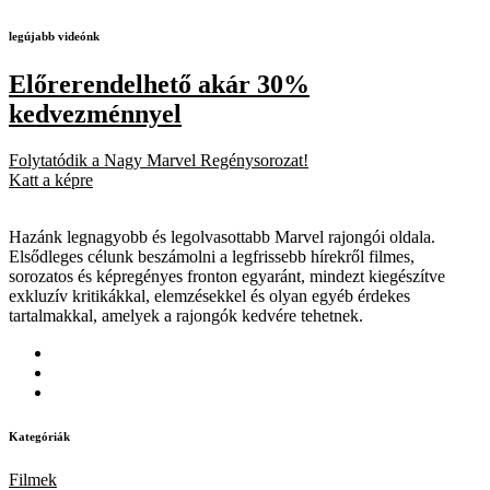
legújabb videónk
Előrerendelhető akár 30%
kedvezménnyel
Folytatódik a Nagy Marvel Regénysorozat!
Katt a képre
Hazánk legnagyobb és legolvasottabb Marvel rajongói oldala.
Elsődleges célunk beszámolni a legfrissebb hírekről filmes,
sorozatos és képregényes fronton egyaránt, mindezt kiegészítve
exkluzív kritikákkal, elemzésekkel és olyan egyéb érdekes
tartalmakkal, amelyek a rajongók kedvére tehetnek.
Kategóriák
Filmek