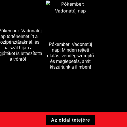
Pókember: Vadonatúj
nap történelmet írt a
ozipénztáraknál, és
Pókember: Vadonatúj
hajszál híján a
nap: Minden rejtett
játékot is letaszította
utalás, vendégszereplő
a trónról
és meglepetés, amit
kiszúrtunk a filmben!
Az oldal tetejére