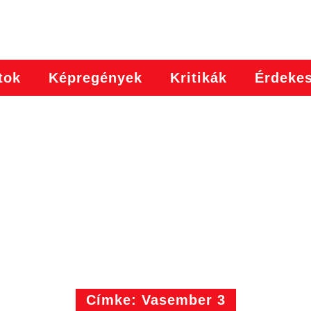
tok
Képregények
Kritikák
Érdeke
Címke: Vasember 3