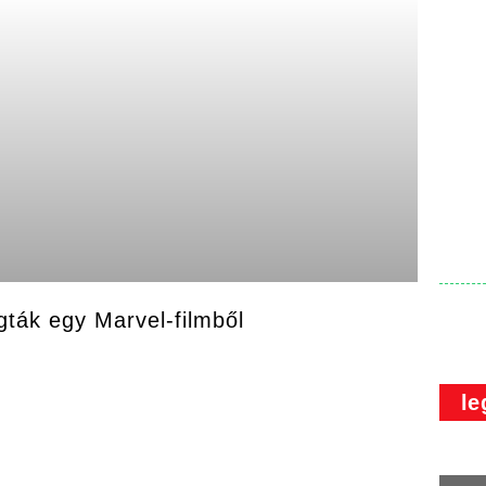
ágták egy Marvel-filmből
le