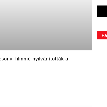
Fa
csonyi filmmé nyilvánították a