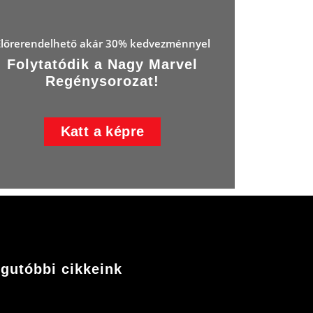
Előrerendelhető akár 30% kedvezménnyel
Folytatódik a Nagy Marvel
Regénysorozat!
Katt a képre
gutóbbi cikkeink