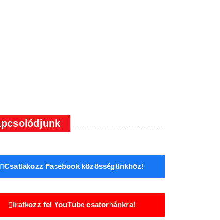
pcsolódjunk
Csatlakozz Facebook közösségünkhöz!
Iratkozz fel YouTube csatornánkra!