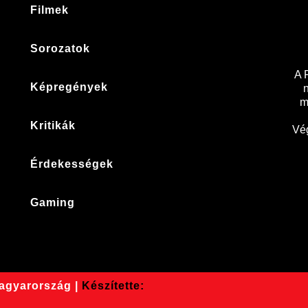
Filmek
Sorozatok
A 
Képregények
m
Kritikák
Vég
Érdekességek
Gaming
Magyarország |
Készítette: