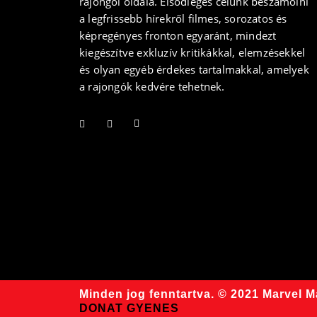
rajongói oldala. Elsődleges célunk beszámolni
a legfrissebb hírekről filmes, sorozatos és
képregényes fronton egyaránt, mindezt
kiegészítve exkluzív kritikákkal, elemzésekkel
és olyan egyéb érdekes tartalmakkal, amelyek
a rajongók kedvére tehetnek.
Minden jog fenntartva. © 2021 Marvel 
DONAT GYENES