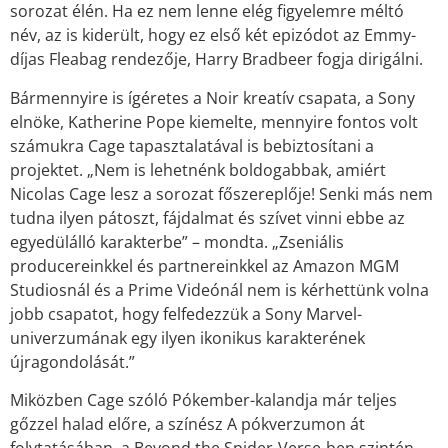
sorozat élén. Ha ez nem lenne elég figyelemre méltó
név, az is kiderült, hogy ez első két epizódot az Emmy-
díjas Fleabag rendezője, Harry Bradbeer fogja dirigálni.
Bármennyire is ígéretes a Noir kreatív csapata, a Sony
elnöke, Katherine Pope kiemelte, mennyire fontos volt
számukra Cage tapasztalatával is bebiztosítani a
projektet. „Nem is lehetnénk boldogabbak, amiért
Nicolas Cage lesz a sorozat főszereplője! Senki más nem
tudna ilyen pátoszt, fájdalmat és szívet vinni ebbe az
egyedülálló karakterbe” – mondta. „Zseniális
producereinkkel és partnereinkkel az Amazon MGM
Studiosnál és a Prime Videónál nem is kérhettünk volna
jobb csapatot, hogy felfedezzük a Sony Marvel-
univerzumának egy ilyen ikonikus karakterének
újragondolását.”
Miközben Cage szóló Pókember-kalandja már teljes
gőzzel halad előre, a színész A pókverzumon át
folytatásában, a Beyond the Spider-Verse-ben szintén