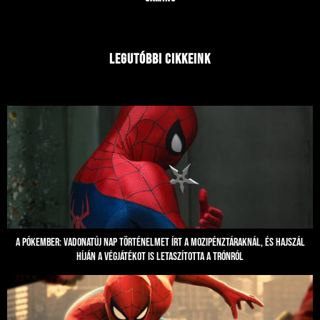
Legutóbbi cikkeink
A Pókember: Vadonatúj nap történelmet írt a mozipénztáraknál, és hajszál
híján a Végjátékot is letaszította a trónról