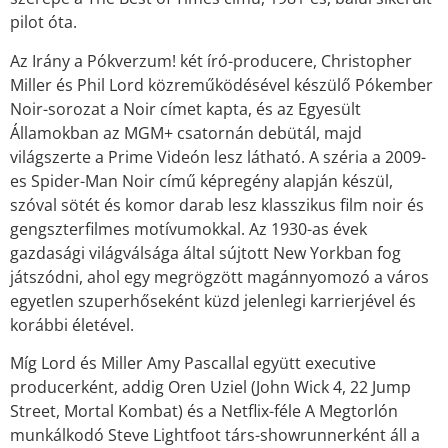
pilot óta.
Az Irány a Pókverzum! két író-producere, Christopher
Miller és Phil Lord közreműködésével készülő Pókember
Noir-sorozat a Noir címet kapta, és az Egyesült
Államokban az MGM+ csatornán debütál, majd
világszerte a Prime Videón lesz látható. A széria a 2009-
es Spider-Man Noir című képregény alapján készül,
szóval sötét és komor darab lesz klasszikus film noir és
gengszterfilmes motívumokkal. Az 1930-as évek
gazdasági világválsága által sújtott New Yorkban fog
játszódni, ahol egy megrögzött magánnyomozó a város
egyetlen szuperhőseként küzd jelenlegi karrierjével és
korábbi életével.
Míg Lord és Miller Amy Pascallal együtt executive
producerként, addig Oren Uziel (John Wick 4, 22 Jump
Street, Mortal Kombat) és a Netflix-féle A Megtorlón
munkálkodó Steve Lightfoot társ-showrunnerként áll a