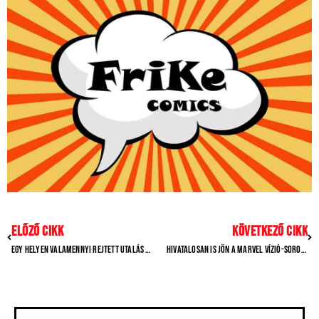
előző cikk
következő cikk
Egy helyen valamennyi rejtett utalás és meglepetés az X-Men ’97 8. részéből
Hivatalosan is jön a Marvel Vízió-sorozata, ami ígéretes készítőt igazolt