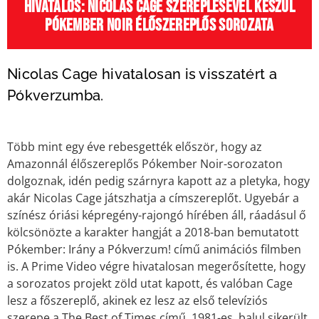
Hivatalos: Nicolas Cage szereplésével készül
Pókember Noir élőszereplős sorozata
Nicolas Cage hivatalosan is visszatért a
Pókverzumba.
Több mint egy éve rebesgették először, hogy az
Amazonnál élőszereplős Pókember Noir-sorozaton
dolgoznak, idén pedig szárnyra kapott az a pletyka, hogy
akár Nicolas Cage játszhatja a címszereplőt. Ugyebár a
színész óriási képregény-rajongó hírében áll, ráadásul ő
kölcsönözte a karakter hangját a 2018-ban bemutatott
Pókember: Irány a Pókverzum! című animációs filmben
is. A Prime Video végre hivatalosan megerősítette, hogy
a sorozatos projekt zöld utat kapott, és valóban Cage
lesz a főszereplő, akinek ez lesz az első televíziós
szerepe a The Best of Times című, 1981-es, balul sikerült