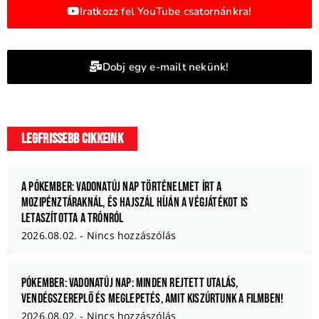
Iratkozz fel YouTube csatornánkra!
Dobj egy e-mailt nekünk!
Legfrissebb cikkeink
A Pókember: Vadonatúj nap történelmet írt a
mozipénztáraknál, és hajszál híján a Végjátékot is
letaszította a trónról
2026.08.02.
Nincs hozzászólás
Pókember: Vadonatúj nap: Minden rejtett utalás,
vendégszereplő és meglepetés, amit kiszúrtunk a filmben!
2026.08.02.
Nincs hozzászólás