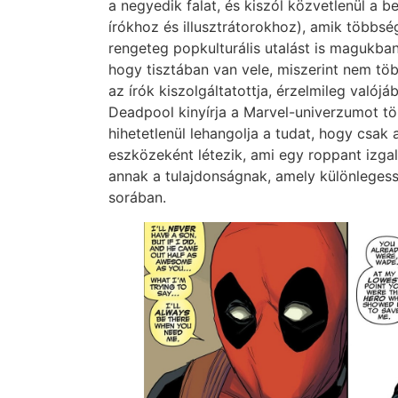
a negyedik falat, és kiszól közvetlenül a 
írókhoz és illusztrátorokhoz), amik többs
rengeteg popkulturális utalást is magukba
hogy tisztában van vele, miszerint nem töb
az írók kiszolgáltatottja, érzelmileg valój
Deadpool kinyírja a Marvel-univerzumot t
hihetetlenül lehangolja a tudat, hogy csak
eszközeként létezik, ami egy roppant izgal
annak a tulajdonságnak, amely különleges
sorában.