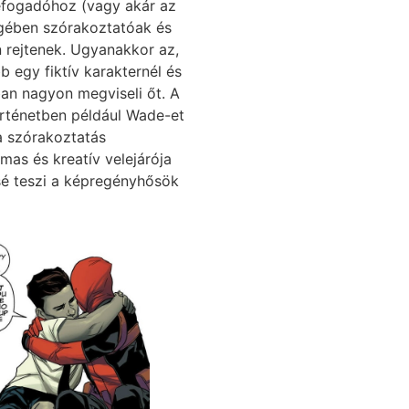
befogadóhoz (vagy akár az
égében szórakoztatóak és
n rejtenek. Ugyanakkor az,
b egy fiktív karakternél és
ában nagyon megviseli őt. A
örténetben például Wade-et
 a szórakoztatás
mas és kreatív velejárója
sé teszi a képregényhősök