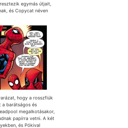
resztezik egymás útjait,
dnak, és Copycat néven
arázat, hogy a rosszfiúk
et a barátságos és
Deadpool megalkotásakor,
udnak papírra vetni. A két
nyekben, és Pókival