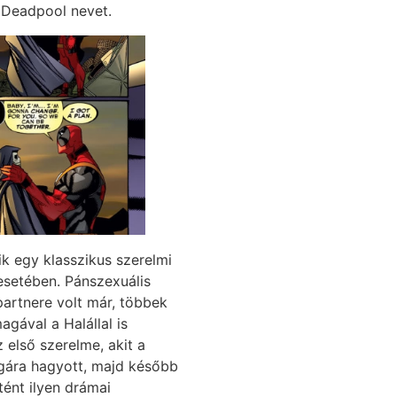
a Deadpool nevet.
k egy klasszikus szerelmi
esetében. Pánszexuális
artnere volt már, többek
gával a Halállal is
 első szerelme, akit a
gára hagyott, majd később
ént ilyen drámai