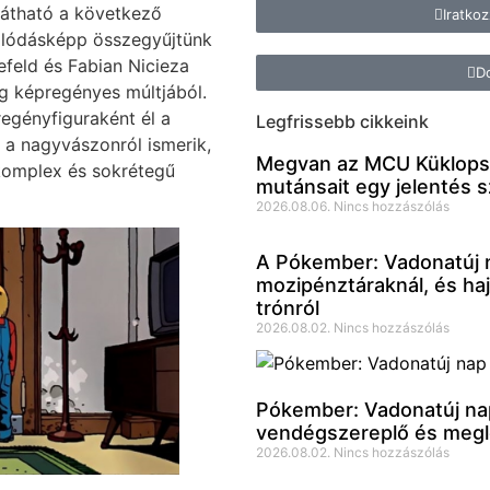
látható a következő
Iratko
olódásképp összegyűjtünk
feld és Fabian Nicieza
Do
g képregényes múltjából.
egényfiguraként él a
Legfrissebb cikkeink
 a nagyvászonról ismerik,
Megvan az MCU Küklopsza
komplex és sokrétegű
mutánsait egy jelentés s
2026.08.06.
Nincs hozzászólás
A Pókember: Vadonatúj n
mozipénztáraknál, és hajs
trónról
2026.08.02.
Nincs hozzászólás
Pókember: Vadonatúj nap:
vendégszereplő és megle
2026.08.02.
Nincs hozzászólás