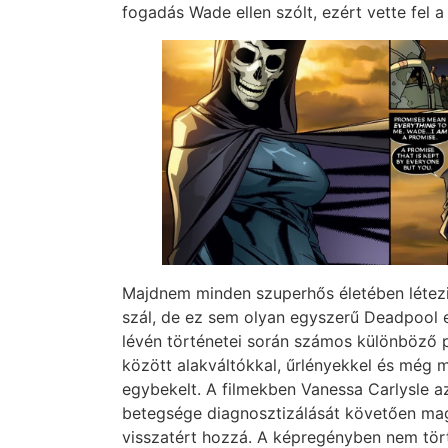
fogadás Wade ellen szólt, ezért vette fel 
Majdnem minden szuperhős életében létezi
szál, de ez sem olyan egyszerű Deadpool 
lévén történetei során számos különböző p
között alakváltókkal, űrlényekkel és még ma
egybekelt. A filmekben Vanessa Carlysle az
betegsége diagnosztizálását követően ma
visszatért hozzá. A képregényben nem tört