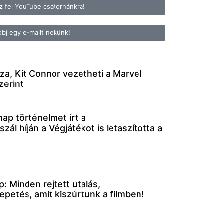
zz fel YouTube csatornánkra!
bj egy e-mailt nekünk!
, Kit Connor vezetheti a Marvel
zerint
ap történelmet írt a
zál híján a Végjátékot is letaszította a
 Minden rejtett utalás,
petés, amit kiszúrtunk a filmben!