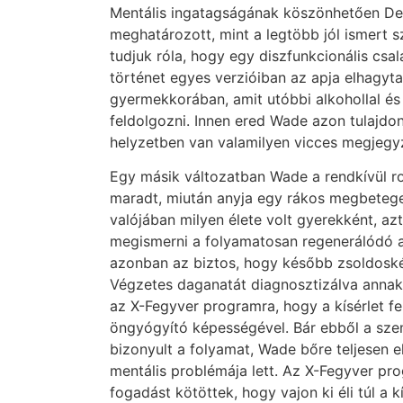
Mentális ingatagságának köszönhetően De
meghatározott, mint a legtöbb jól ismert 
tudjuk róla, hogy egy diszfunkcionális csa
történet egyes verzióiban az apja elhagyta
gyermekkorában, amit utóbbi alkohollal é
feldolgozni. Innen ered Wade azon tulajd
helyzetben van valamilyen vicces megjegy
Egy másik változatban Wade a rendkívül r
maradt, miután anyja egy rákos megbetege
valójában milyen élete volt gyerekként, a
megismerni a folyamatosan regenerálódó 
azonban az biztos, hogy később zsoldoskén
Végzetes daganatát diagnosztizálva annak
az X-Fegyver programra, hogy a kísérlet 
öngyógyító képességével. Bár ebből a sze
bizonyult a folyamat, Wade bőre teljesen e
mentális problémája lett. Az X-Fegyver pro
fogadást kötöttek, hogy vajon ki éli túl a k