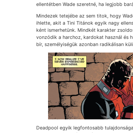
ellentétben Wade szeretné, ha legjobb bar
Mindezek tetejébe az sem titok, hogy Wad
ihlette, akit a Tini Titánok egyik nagy ell
ként ismerhetünk. Mindkét karakter zsoldos, 
vonzódik a harchoz, kardokat használ és h
bír, személyiségük azonban radikálisan kü
Deadpool egyik legfontosabb tulajdonsága