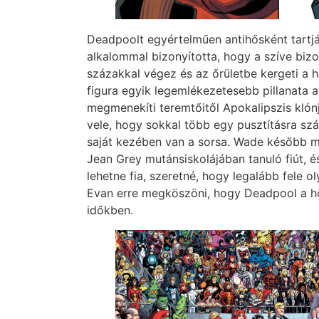
Deadpoolt egyértelműen antihősként tart
alkalommal bizonyította, hogy a szíve biz
százakkal végez és az őrületbe kergeti a h
figura egyik legemlékezetesebb pillanata 
megmenekíti teremtőitől Apokalipszis klónj
vele, hogy sokkal több egy pusztításra szá
saját kezében van a sorsa. Wade később m
Jean Grey mutánsiskolájában tanuló fiút, é
lehetne fia, szeretné, hogy legalább fele ol
Evan erre megköszöni, hogy Deadpool a h
időkben.