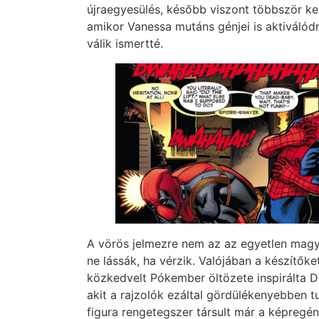
újraegyesülés, később viszont többször ke
amikor Vanessa mutáns génjei is aktiváló
válik ismertté.
A vörös jelmezre nem az az egyetlen magy
ne lássák, ha vérzik. Valójában a készítők
közkedvelt Pókember öltözete inspirálta 
akit a rajzolók ezáltal gördülékenyebben t
figura rengetegszer társult már a képregé