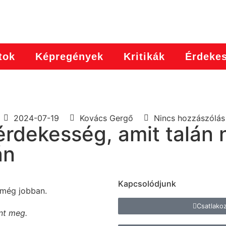
tok
Képregények
Kritikák
Érdeke
2024-07-19
Kovács Gergő
Nincs hozzászólás
rdekesség, amit talán 
án
Kapcsolódjunk
 még jobban.
Csatlako
ent meg.