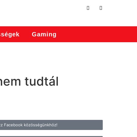
sségek
Gaming
nem tudtál
zz Facebook közösségünkhöz!