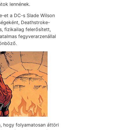
átok lennének.
e-et a DC-s Slade Wilson
enségeként, Deathstroke-
fizikailag felerősített,
atalmas fegyverarzenállal
lönböző.
, hogy folyamatosan áttöri