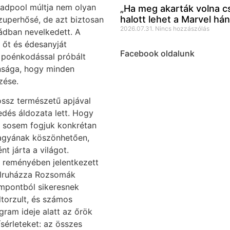
adpool múltja nem olyan
„Ha meg akarták volna cs
halott lehet a Marvel há
szuperhősé, de azt biztosan
2026.07.31.
Nincs hozzászólás
ládban nevelkedett. A
 őt és édesanyját
Facebook oldalunk
s poénkodással próbált
onsága, hogy minden
zése.
ossz természetű apjával
dés áldozata lett. Hogy
zt sosem fogjuk konkrétan
agyának köszönhetően,
t járta a világot.
 reményében jelentkezett
felruházza Rozsomák
mpontból sikeresnek
ltorzult, és számos
gram ideje alatt az őrök
ísérleteket: az összes