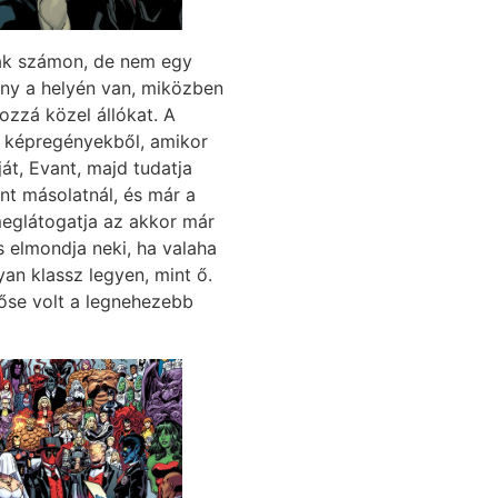
ják számon, de nem egy
ony a helyén van, miközben
ozzá közel állókat. A
a képregényekből, amikor
át, Evant, majd tudatja
nt másolatnál, és már a
eglátogatja az akkor már
s elmondja neki, ha valaha
yan klassz legyen, mint ő.
őse volt a legnehezebb