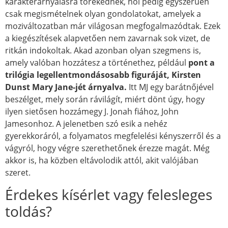
karakterárnyalásra törekednek, hol pedig egyszerűen
csak megismételnek olyan gondolatokat, amelyek a
moziváltozatban már világosan megfogalmazódtak. Ezek
a kiegészítések alapvetően nem zavarnak sok vizet, de
ritkán indokoltak. Akad azonban olyan szegmens is,
amely valóban hozzátesz a történethez, például
pont a
trilógia legellentmondásosabb figuráját, Kirsten
Dunst Mary Jane-jét árnyalva.
Itt MJ egy barátnőjével
beszélget, mely során rávilágít, miért dönt úgy, hogy
ilyen sietősen hozzámegy J. Jonah fiához, John
Jamesonhoz. A jelenetben szó esik a nehéz
gyerekkoráról, a folyamatos megfelelési kényszerről és a
vágyról, hogy végre szerethetőnek érezze magát. Még
akkor is, ha közben eltávolodik attól, akit valójában
szeret.
Érdekes kísérlet vagy felesleges
toldás?