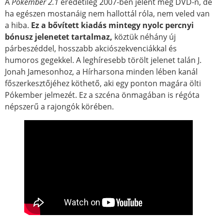
A
Pókember 2.1
eredetileg 2007-ben jelent meg DVD-n, de
ha egészen mostanáig nem hallottál róla, nem veled van
a hiba.
Ez a bővített kiadás mintegy nyolc percnyi
bónusz jelenetet tartalmaz,
köztük néhány új
párbeszéddel, hosszabb akciószekvenciákkal és
humoros gegekkel. A leghíresebb törölt jelenet talán J.
Jonah Jamesonhoz, a Hírharsona minden lében kanál
főszerkesztőjéhez köthető, aki egy ponton magára ölti
Pókember jelmezét. Ez a szcéna önmagában is régóta
népszerű a rajongók körében.