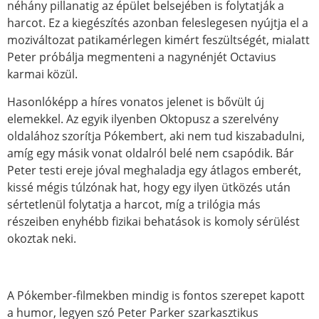
néhány pillanatig az épület belsejében is folytatják a
harcot. Ez a kiegészítés azonban feleslegesen nyújtja el a
moziváltozat patikamérlegen kimért feszültségét, mialatt
Peter próbálja megmenteni a nagynénjét Octavius
karmai közül.
Hasonlóképp a híres vonatos jelenet is bővült új
elemekkel. Az egyik ilyenben Oktopusz a szerelvény
oldalához szorítja Pókembert, aki nem tud kiszabadulni,
amíg egy másik vonat oldalról belé nem csapódik. Bár
Peter testi ereje jóval meghaladja egy átlagos emberét,
kissé mégis túlzónak hat, hogy egy ilyen ütközés után
sértetlenül folytatja a harcot, míg a trilógia más
részeiben enyhébb fizikai behatások is komoly sérülést
okoztak neki.
A Pókember-filmekben mindig is fontos szerepet kapott
a humor, legyen szó Peter Parker szarkasztikus