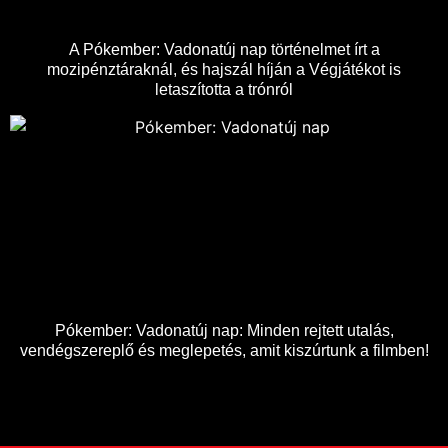
A Pókember: Vadonatúj nap történelmet írt a
mozipénztáraknál, és hajszál híján a Végjátékot is
letaszította a trónról
Pókember: Vadonatúj nap: Minden rejtett utalás,
vendégszereplő és meglepetés, amit kiszúrtunk a filmben!