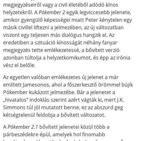
megjegyzéseiről vagy a civil életéből adódó kínos
helyzetekről. A
Pókember 2
egyik legviccesebb jelenete,
amikor gyengülő képességei miatt Peter kénytelen egy
másik civillel liftezni a jelmezében, az új változatban
viszont egy teljesen más dialógus hangzik el. Az
eredetiben a szituáció kínosságát néhány fanyar
megjegyzés tette emlékezetessé, a bővített verzió
azonban túltolja a helyzetkomikumot, és épp az irónia
vész el belőle.
Az egyetlen valóban emlékezetes új jelenet a már
említett Jamesonos, ahol a főszerkesztő örömmel bújik
Pókember kukázott jelmezébe. Bár a jelenetet a
„hivatalos” indoklás szerint azért vágták ki, mert J.K.
Simmons túl jól mutatott benne, ez az abszurd geg
kétségtelenül feldobja a bővített változatot.
A
Pókember 2.1
bővített jelenetei közül több a
párbeszédekre épül, amelyek hol finomabb