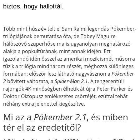
biztos, hogy hallottál.
Több mint húsz év telt el Sam Raimi legendás Pókember-
trilógiájának bemutatása óta, de Tobey Maguire
hálószövő szuperhőse ma is ugyanolyan meghatározó
alakja a popkultúrának, mint annak idején. Ezt
igazolandó idén ősszel az amerikai mozik ismét műsorra
tűzik a trilógia mindhárom részét, méghozzá különleges
formában: először lesz látható nagyvásznon a
Pókember
2
bővített változata, a
Spider-Man 2.1
. A tengerentúli
rajongók 4K minőségben élhetik át újra Peter Parker és
Doktor Oktopusz emlékezetes csörtéjét, ezúttal tehát
néhány extra jelenettel kiegészítve.
Mi az a
Pókember 2.1
, és miben
tér el az eredetitől?