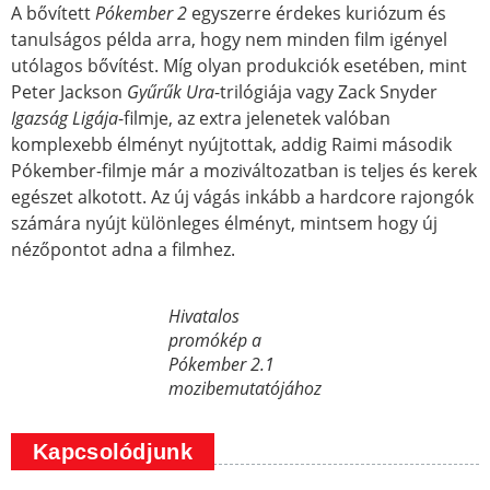
A bővített
Pókember 2
egyszerre érdekes kuriózum és
tanulságos példa arra, hogy nem minden film igényel
utólagos bővítést. Míg olyan produkciók esetében, mint
Peter Jackson
Gyűrűk Ura
-trilógiája vagy Zack Snyder
Igazság Ligája
-filmje, az extra jelenetek valóban
komplexebb élményt nyújtottak, addig Raimi második
Pókember-filmje már a moziváltozatban is teljes és kerek
egészet alkotott. Az új vágás inkább a hardcore rajongók
számára nyújt különleges élményt, mintsem hogy új
nézőpontot adna a filmhez.
Hivatalos
promókép a
Pókember 2.1
mozibemutatójához
Kapcsolódjunk