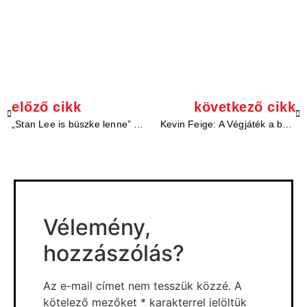
előző cikk
következő cikk
„Stan Lee is büszke lenne” – Megérkeztek az első reakciók A Fantasztikus 4-esre
Kevin Feige: A Végjáték a befejezésekről szólt, a Titkos Háborúk viszont a kezdetekről
Vélemény,
hozzászólás?
Az e-mail címet nem tesszük közzé.
A
kötelező mezőket
*
karakterrel jelöltük