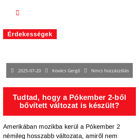
Érdekességek
2025-07-20
Kovács Gergő
Nincs hozzászólás
Tudtad, hogy a Pókember 2-ből
bővített változat is készült?
Amerikában mozikba kerül a Pókember 2
némileg hosszabb változata, amiről nem