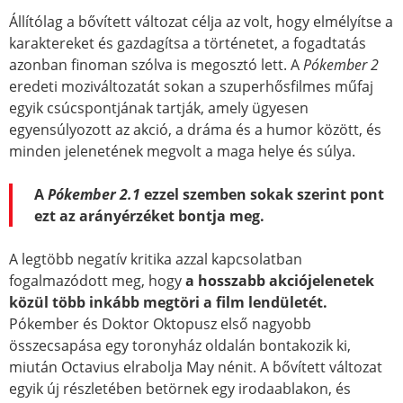
Állítólag a bővített változat célja az volt, hogy elmélyítse a
karaktereket és gazdagítsa a történetet, a fogadtatás
azonban finoman szólva is megosztó lett. A
Pókember 2
eredeti moziváltozatát sokan a szuperhősfilmes műfaj
egyik csúcspontjának tartják, amely ügyesen
egyensúlyozott az akció, a dráma és a humor között, és
minden jelenetének megvolt a maga helye és súlya.
A
Pókember 2.1
ezzel szemben sokak szerint pont
ezt az arányérzéket bontja meg.
A legtöbb negatív kritika azzal kapcsolatban
fogalmazódott meg, hogy
a hosszabb akciójelenetek
közül több inkább megtöri a film lendületét.
Pókember és Doktor Oktopusz első nagyobb
összecsapása egy toronyház oldalán bontakozik ki,
miután Octavius elrabolja May nénit. A bővített változat
egyik új részletében betörnek egy irodaablakon, és