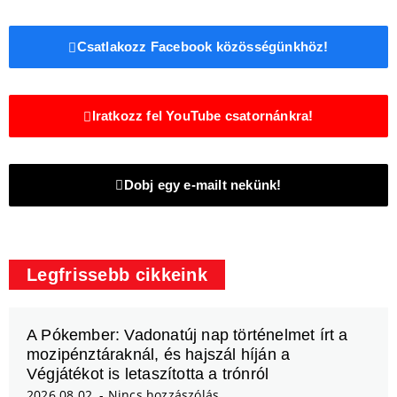
Csatlakozz Facebook közösségünkhöz!
Iratkozz fel YouTube csatornánkra!
Dobj egy e-mailt nekünk!
Legfrissebb cikkeink
A Pókember: Vadonatúj nap történelmet írt a
mozipénztáraknál, és hajszál híján a
Végjátékot is letaszította a trónról
2026.08.02.
Nincs hozzászólás