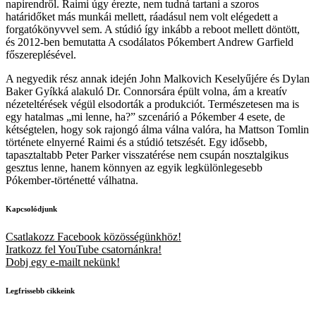
napirendről. Raimi úgy érezte, nem tudná tartani a szoros
határidőket más munkái mellett, ráadásul nem volt elégedett a
forgatókönyvvel sem. A stúdió így inkább a reboot mellett döntött,
és 2012-ben bemutatta A csodálatos Pókembert Andrew Garfield
főszereplésével.
A negyedik rész annak idején John Malkovich Keselyűjére és Dylan
Baker Gyíkká alakuló Dr. Connorsára épült volna, ám a kreatív
nézeteltérések végül elsodorták a produkciót. Természetesen ma is
egy hatalmas „mi lenne, ha?” szcenárió a Pókember 4 esete, de
kétségtelen, hogy sok rajongó álma válna valóra, ha Mattson Tomlin
története elnyerné Raimi és a stúdió tetszését. Egy idősebb,
tapasztaltabb Peter Parker visszatérése nem csupán nosztalgikus
gesztus lenne, hanem könnyen az egyik legkülönlegesebb
Pókember-történetté válhatna.
Kapcsolódjunk
Csatlakozz Facebook közösségünkhöz!
Iratkozz fel YouTube csatornánkra!
Dobj egy e-mailt nekünk!
Legfrissebb cikkeink