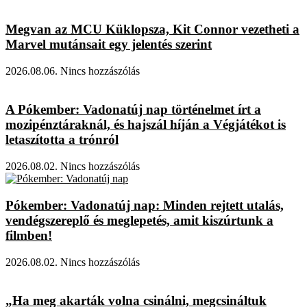
Megvan az MCU Küklopsza, Kit Connor vezetheti a
Marvel mutánsait egy jelentés szerint
2026.08.06.
Nincs hozzászólás
A Pókember: Vadonatúj nap történelmet írt a
mozipénztáraknál, és hajszál híján a Végjátékot is
letaszította a trónról
2026.08.02.
Nincs hozzászólás
Pókember: Vadonatúj nap: Minden rejtett utalás,
vendégszereplő és meglepetés, amit kiszúrtunk a
filmben!
2026.08.02.
Nincs hozzászólás
„Ha meg akarták volna csinálni, megcsináltuk