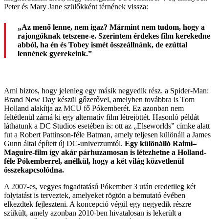
Peter és Mary Jane szülőkként térnének vissza:
„Az menő lenne, nem igaz? Mármint nem tudom, hogy a
rajongóknak tetszene-e. Szerintem érdekes film kerekedne
abból, ha én és Tobey ismét összeállnánk, de ezúttal
lennének gyerekeink.”
Ami biztos, hogy jelenleg egy másik negyedik rész, a Spider-Man:
Brand New Day készül gőzerővel, amelyben továbbra is Tom
Holland alakítja az MCU fő Pókemberét. Ez azonban nem
feltétlenül zárná ki egy alternatív film létrejöttét. Hasonló példát
láthatunk a DC Studios esetében is: ott az „Elseworlds” címke alatt
fut a Robert Pattinson-féle Batman, amely teljesen különáll a James
Gunn által épített új DC-univerzumtól.
Egy különálló Raimi–
Maguire-film így akár párhuzamosan is létezhetne a Holland-
féle Pókemberrel, anélkül, hogy a két világ közvetlenül
összekapcsolódna.
A 2007-es, vegyes fogadtatású Pókember 3 után eredetileg két
folytatást is terveztek, amelyeket rögtön a bemutató évében
elkezdtek fejleszteni. A koncepció végül egy negyedik részre
szűkült, amely azonban 2010-ben hivatalosan is lekerült a