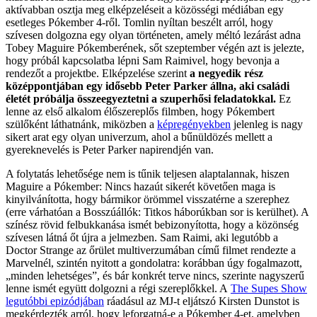
aktívabban osztja meg elképzeléseit a közösségi médiában egy
esetleges Pókember 4-ről. Tomlin nyíltan beszélt arról, hogy
szívesen dolgozna egy olyan történeten, amely méltó lezárást adna
Tobey Maguire Pókemberének, sőt szeptember végén azt is jelezte,
hogy próbál kapcsolatba lépni Sam Raimivel, hogy bevonja a
rendezőt a projektbe. Elképzelése szerint
a negyedik rész
középpontjában egy idősebb Peter Parker állna, aki családi
életét próbálja összeegyeztetni a szuperhősi feladatokkal.
Ez
lenne az első alkalom élőszereplős filmben, hogy Pókembert
szülőként láthatnánk, miközben a
képregényekben
jelenleg is nagy
sikert arat egy olyan univerzum, ahol a bűnüldözés mellett a
gyereknevelés is Peter Parker napirendjén van.
A folytatás lehetősége nem is tűnik teljesen alaptalannak, hiszen
Maguire a Pókember: Nincs hazaút sikerét követően maga is
kinyilvánította, hogy bármikor örömmel visszatérne a szerephez
(erre várhatóan a Bosszúállók: Titkos háborúkban sor is kerülhet). A
színész rövid felbukkanása ismét bebizonyította, hogy a közönség
szívesen látná őt újra a jelmezben. Sam Raimi, aki legutóbb a
Doctor Strange az őrület multiverzumában című filmet rendezte a
Marvelnél, szintén nyitott a gondolatra: korábban úgy fogalmazott,
„minden lehetséges”, és bár konkrét terve nincs, szerinte nagyszerű
lenne ismét együtt dolgozni a régi szereplőkkel. A
The Supes Show
legutóbbi epizódjában
ráadásul az MJ-t eljátszó Kirsten Dunstot is
megkérdezték arról, hogy leforgatná-e a Pókember 4-et, amelyben