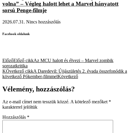
volna” – Végleg halott lehet a Marvel hányatott
sorsú Penge-filmje
2026.07.31.
Nincs hozzászólás
Facebook oldalunk
Előző
Előző cikk
Az MCU halott és élvezi – Marvel zombik
sorozatkritika
KÖvetkező cikk
A Daredevil: Újjászületés 2. évada összefonódik a
következő Pókember-filmmel
Következő
Vélemény, hozzászólás?
Az e-mail címet nem tesszük közzé.
A kötelező mezőket
*
karakterrel jelöltük
Hozzászólás
*