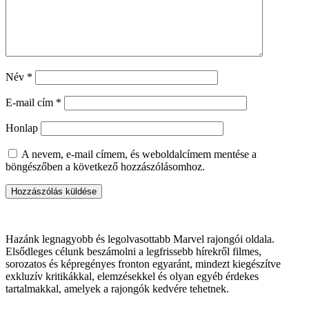
Név
*
E-mail cím
*
Honlap
A nevem, e-mail címem, és weboldalcímem mentése a
böngészőben a következő hozzászólásomhoz.
Hazánk legnagyobb és legolvasottabb Marvel rajongói oldala.
Elsődleges célunk beszámolni a legfrissebb hírekről filmes,
sorozatos és képregényes fronton egyaránt, mindezt kiegészítve
exkluzív kritikákkal, elemzésekkel és olyan egyéb érdekes
tartalmakkal, amelyek a rajongók kedvére tehetnek.