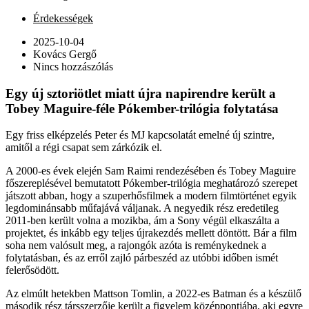
Érdekességek
2025-10-04
Kovács Gergő
Nincs hozzászólás
Egy új sztoriötlet miatt újra napirendre került a
Tobey Maguire-féle Pókember-trilógia folytatása
Egy friss elképzelés Peter és MJ kapcsolatát emelné új szintre,
amitől a régi csapat sem zárkózik el.
A 2000-es évek elején Sam Raimi rendezésében és Tobey Maguire
főszereplésével bemutatott Pókember-trilógia meghatározó szerepet
játszott abban, hogy a szuperhősfilmek a modern filmtörténet egyik
legdominánsabb műfajává váljanak. A negyedik rész eredetileg
2011-ben került volna a mozikba, ám a Sony végül elkaszálta a
projektet, és inkább egy teljes újrakezdés mellett döntött. Bár a film
soha nem valósult meg, a rajongók azóta is reménykednek a
folytatásban, és az erről zajló párbeszéd az utóbbi időben ismét
felerősödött.
Az elmúlt hetekben Mattson Tomlin, a 2022-es Batman és a készülő
második rész társszerzője került a figyelem középpontjába, aki egyre