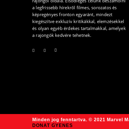
rajongói oldala. Elsődleges célunk beszámolni
a legfrissebb hírekről filmes, sorozatos és
képregényes fronton egyaránt, mindezt
kiegészítve exkluzív kritikákkal, elemzésekkel
és olyan egyéb érdekes tartalmakkal, amelyek
a rajongók kedvére tehetnek.
Minden jog fenntartva. © 2021 Marvel 
DONAT GYENES