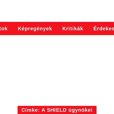
tok
Képregények
Kritikák
Érdeke
Címke: A SHIELD ügynökei