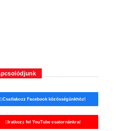
pcsolódjunk
Csatlakozz Facebook közösségünkhöz!
Iratkozz fel YouTube csatornánkra!