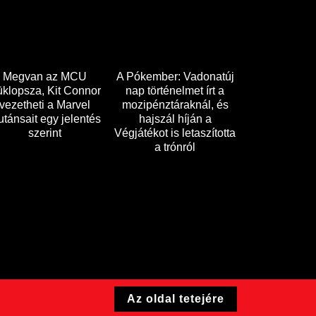
Megvan az MCU
A Pókember: Vadonatúj
klopsza, Kit Connor
nap történelmet írt a
vezetheti a Marvel
mozipénztáraknál, és
tánsait egy jelentés
hajszál híján a
szerint
Végjátékot is letaszította
a trónról
Az oldal tetejére