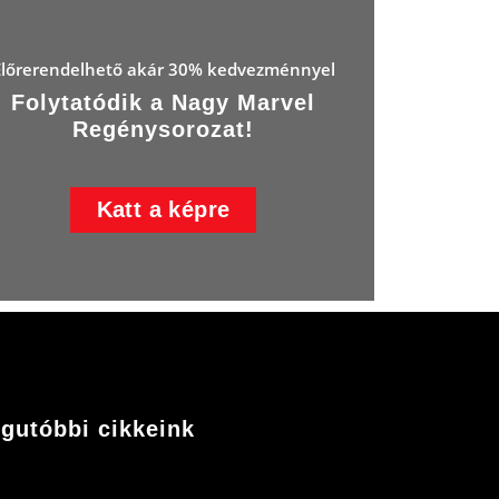
Előrerendelhető akár 30% kedvezménnyel
Folytatódik a Nagy Marvel
Regénysorozat!
Katt a képre
gutóbbi cikkeink