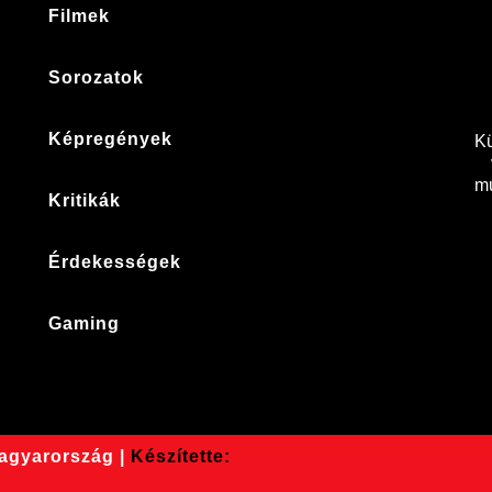
Filmek
Sorozatok
Képregények
Kü
mu
Kritikák
Érdekességek
Gaming
Magyarország |
Készítette: