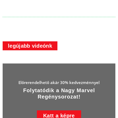
legújabb videónk
Előrerendelhető akár 30% kedvezménnyel
Folytatódik a Nagy Marvel
Regénysorozat!
Katt a képre