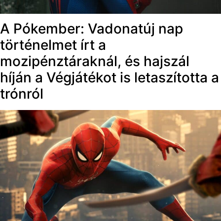
A Pókember: Vadonatúj nap
történelmet írt a
mozipénztáraknál, és hajszál
híján a Végjátékot is letaszította a
trónról