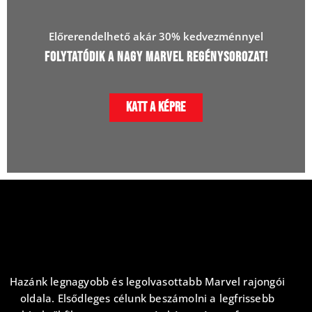
Előrerendelhető akár 30% kedvezménnyel
Folytatódik a Nagy Marvel Regénysorozat!
Katt a képre
Hazánk legnagyobb és legolvasottabb Marvel rajongói
oldala. Elsődleges célunk beszámolni a legfrissebb