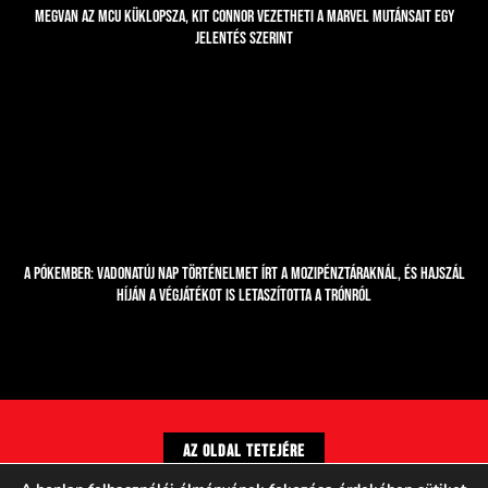
Megvan az MCU Küklopsza, Kit Connor vezetheti a Marvel mutánsait egy
jelentés szerint
A Pókember: Vadonatúj nap történelmet írt a mozipénztáraknál, és hajszál
híján a Végjátékot is letaszította a trónról
Az oldal tetejére