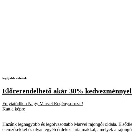
legújabb videónk
Előrerendelhető akár 30% kedvezménnyel
Folytatódik a Nagy Marvel Regénysorozat!
Katt a képre
Hazánk legnagyobb és legolvasottabb Marvel rajongói oldala. Elsődleg
elemzésekkel és olyan egyéb érdekes tartalmakkal, amelyek a rajongó