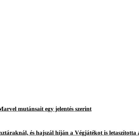
rvel mutánsait egy jelentés szerint
áraknál, és hajszál híján a Végjátékot is letaszította 