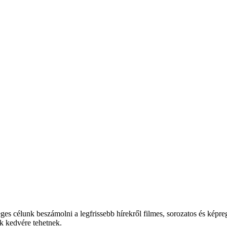
es célunk beszámolni a legfrissebb hírekről filmes, sorozatos és képreg
k kedvére tehetnek.