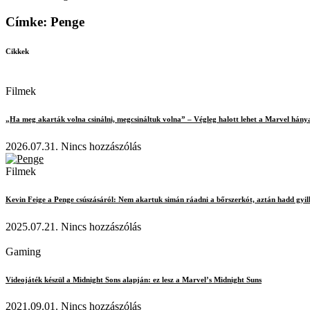
Címke: Penge
Cikkek
Filmek
„Ha meg akarták volna csinálni, megcsináltuk volna” – Végleg halott lehet a Marvel hánya
2026.07.31.
Nincs hozzászólás
Filmek
Kevin Feige a Penge csúszásáról: Nem akartuk simán ráadni a bőrszerkót, aztán hadd gyi
2025.07.21.
Nincs hozzászólás
Gaming
Videojáték készül a Midnight Sons alapján: ez lesz a Marvel’s Midnight Suns
2021.09.01.
Nincs hozzászólás