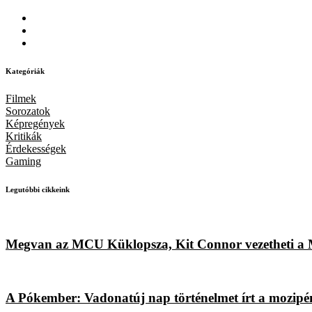
Kategóriák
Filmek
Sorozatok
Képregények
Kritikák
Érdekességek
Gaming
Legutóbbi cikkeink
Megvan az MCU Küklopsza, Kit Connor vezetheti a Ma
A Pókember: Vadonatúj nap történelmet írt a mozipénzt