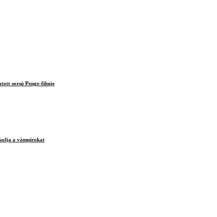
tott sorsú Penge-filmje
lkolja a vámpírokat