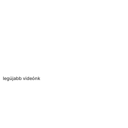
legújabb videónk
Előrerendelhető akár 30%
kedvezménnyel
Folytatódik a Nagy Marvel Regénysorozat!