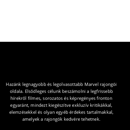
Katt a képre
Hazánk legnagyobb és legolvasottabb Marvel rajongói
oldala. Elsődleges célunk beszámolni a legfrissebb
hírekről filmes, sorozatos és képregényes fronton
egyaránt, mindezt kiegészítve exkluzív kritikákkal,
elemzésekkel és olyan egyéb érdekes tartalmakkal,
amelyek a rajongók kedvére tehetnek.