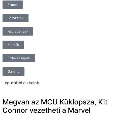
Filmek
Sorozatok
Képregények
Kritikák
Érdekességek
Gaming
Legutóbbi cikkeink
Megvan az MCU Küklopsza, Kit
Connor vezetheti a Marvel