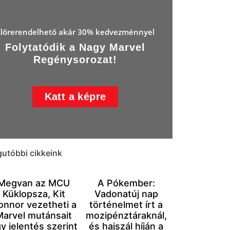
Előrerendelhető akár 30% kedvezménnyel
Folytatódik a Nagy Marvel
Regénysorozat!
Katt a képre
gutóbbi cikkeink
Megvan az MCU
A Pókember:
Küklopsza, Kit
Vadonatúj nap
onnor vezetheti a
történelmet írt a
Marvel mutánsait
mozipénztáraknál,
y jelentés szerint
és hajszál híján a