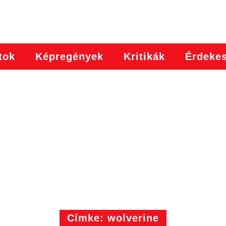
tok
Képregények
Kritikák
Érdeke
Címke: wolverine