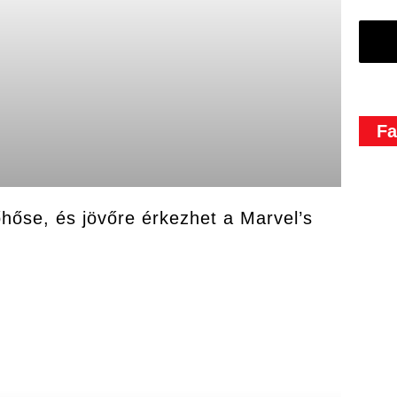
Fa
hőse, és jövőre érkezhet a Marvel’s