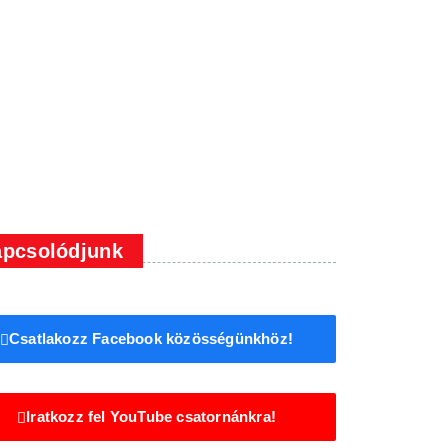
pcsolódjunk
Csatlakozz Facebook közösségünkhöz!
Iratkozz fel YouTube csatornánkra!