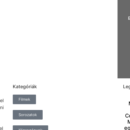
Kategóriák
Le
Filmek
el
ni
Sorozatok
C
eg
el