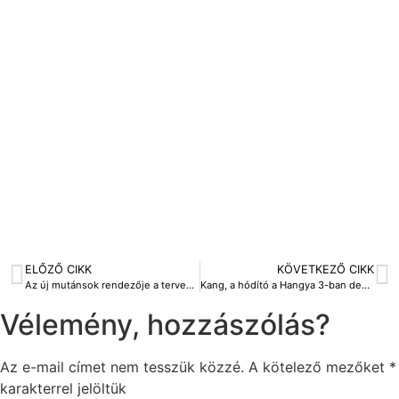
ELŐZŐ CIKK
KÖVETKEZŐ CIKK
Az új mutánsok rendezője a tervezett trilógiáról beszélt: Az Infernó adaptációjával fejeződött volna be
Kang, a hódító a Hangya 3-ban debütálhat, és meg is van, hogy ki játssza!
Vélemény, hozzászólás?
Az e-mail címet nem tesszük közzé.
A kötelező mezőket
*
karakterrel jelöltük