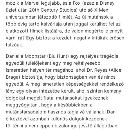
mozik a Marvel legújabb, és a Fox (azaz a Disney
üzlet után 20th Century Studios) utolsó X-Men
univerzumban játszódó filmjét. Az új mutánsok a
több évig tartó kálváriája után joggal kerülhet fel az
elátkozott filmek listájára, de vajon megérte-e ennyit
várni rá? Egy biztos: a kezdeti negatív kritikák erősen
túlzóak.
Danielle Moonstar (Blu Hunt) egy rejtélyes tragédia
egyedüli túlélőjeként egy még rejtélyesebb,
ismeretlen helyen tér magához, ahol Dr. Reyes (Alice
Braga) biztosítja, hogy biztonságban van és nincs
egyedül. A még ismeretlen képességekkel rendelkező
lány egy olyan intézetbe került, ahol szintén kemény
dolgokat megélt fiatal mutánsokat igyekeznek
meggyógyítani, hogy a későbbiekben a
mutánstársadalom hasznos tagjaivá váljanak. Dani
érkeztével azonban különös dolgok kezdenek
történni a nem éppen bizalomgerjesztő állapotban