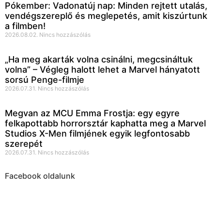
Pókember: Vadonatúj nap: Minden rejtett utalás,
vendégszereplő és meglepetés, amit kiszúrtunk
a filmben!
2026.08.02.
Nincs hozzászólás
„Ha meg akarták volna csinálni, megcsináltuk
volna” – Végleg halott lehet a Marvel hányatott
sorsú Penge-filmje
2026.07.31.
Nincs hozzászólás
Megvan az MCU Emma Frostja: egy egyre
felkapottabb horrorsztár kaphatta meg a Marvel
Studios X-Men filmjének egyik legfontosabb
szerepét
2026.07.31.
Nincs hozzászólás
Facebook oldalunk