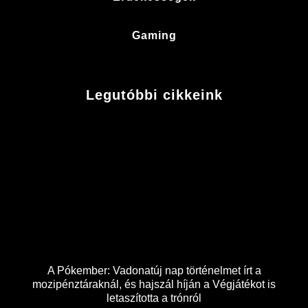
Gaming
Legutóbbi cikkeink
A Pókember: Vadonatúj nap történelmet írt a
mozipénztáraknál, és hajszál híján a Végjátékot is
letaszította a trónról