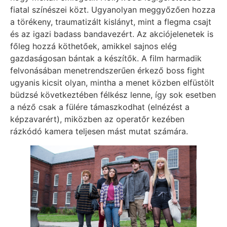
fiatal színészei közt. Ugyanolyan meggyőzően hozza
a törékeny, traumatizált kislányt, mint a flegma csajt
és az igazi badass bandavezért. Az akciójelenetek is
főleg hozzá köthetőek, amikkel sajnos elég
gazdaságosan bántak a készítők. A film harmadik
felvonásában menetrendszerűen érkező boss fight
ugyanis kicsit olyan, mintha a menet közben elfüstölt
büdzsé következtében félkész lenne, így sok esetben
a néző csak a fülére támaszkodhat (elnézést a
képzavarért), miközben az operatőr kezében
rázkódó kamera teljesen mást mutat számára.