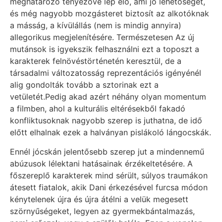
meghatározó tényezővé lép elő, ami jó lehetőséget,
és még nagyobb mozgásteret biztosít az alkotóknak
a másság, a kívülállás (nem is mindig annyira)
allegorikus megjelenítésére. Természetesen Az új
mutánsok is igyekszik felhasználni ezt a toposzt a
karakterek felnövéstörténetén keresztül, de a
társadalmi változatosság reprezentációs igényénél
alig gondolták tovább a sztorinak ezt a
vetületét.Pedig akad azért néhány olyan momentum
a filmben, ahol a kulturális eltérésekből fakadó
konfliktusoknak nagyobb szerep is juthatna, de idő
előtt elhalnak ezek a halványan pislákoló lángocskák.
Ennél jócskán jelentősebb szerep jut a mindennemű
abúzusok lélektani hatásainak érzékeltetésére. A
főszereplő karakterek mind sérült, súlyos traumákon
átesett fiatalok, akik Dani érkezésével furcsa módon
kénytelenek újra és újra átélni a velük megesett
szörnyűségeket, legyen az gyermekbántalmazás,