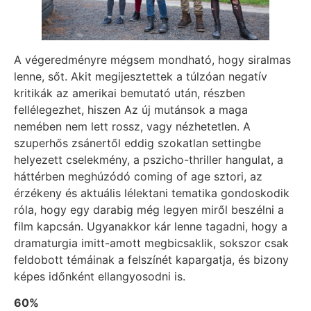
A végeredményre mégsem mondható, hogy siralmas
lenne, sőt. Akit megijesztettek a túlzóan negatív
kritikák az amerikai bemutató után, részben
fellélegezhet, hiszen Az új mutánsok a maga
nemében nem lett rossz, vagy nézhetetlen. A
szuperhős zsánertől eddig szokatlan settingbe
helyezett cselekmény, a pszicho-thriller hangulat, a
háttérben meghúzódó coming of age sztori, az
érzékeny és aktuális lélektani tematika gondoskodik
róla, hogy egy darabig még legyen miről beszélni a
film kapcsán. Ugyanakkor kár lenne tagadni, hogy a
dramaturgia imitt-amott megbicsaklik, sokszor csak
feldobott témáinak a felszínét kapargatja, és bizony
képes időnként ellangyosodni is.
60%