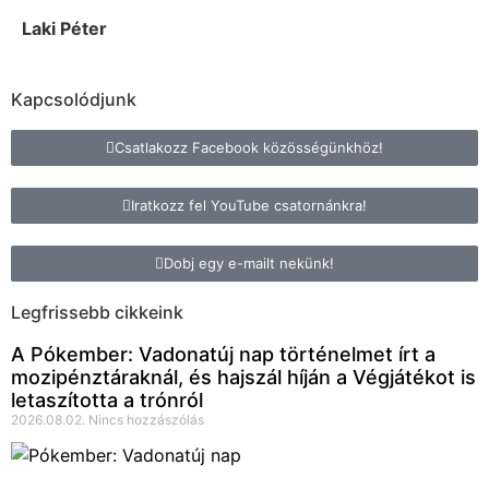
Laki Péter
Kapcsolódjunk
Csatlakozz Facebook közösségünkhöz!
Iratkozz fel YouTube csatornánkra!
Dobj egy e-mailt nekünk!
Legfrissebb cikkeink
A Pókember: Vadonatúj nap történelmet írt a
mozipénztáraknál, és hajszál híján a Végjátékot is
letaszította a trónról
2026.08.02.
Nincs hozzászólás