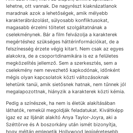
lehetne, ott vannak. De nagyrészt kiaknázatlanok
maradnak azok a lehetőségek, amik mélyebb
karakterábrázolást, súlyosabb konfliktusokat,
magasabb érzelmi töltetet szolgáltatnának a
cselekménynek. Bár a film felvázolja a karakterek
megértéshez szükséges háttérinformációkat, de a
felszínesség érzete végig kitart. Nem csak az egyes
alakokra, de a csoportdinamikára is ez a felületes
megközelítés jellemző. Sem a szerkesztés, sem a
cselekmény nem nevezhető kapkodónak, időnként
mégis olyan kapcsolatok közti változásoknak
lehetünk tanúi, amik sietősnek hatnak, nem tűnnek jól
megalapozottnak, hiányzik a karakterek közti kémia.
Pedig a színészek, ha nem is életük alakításában
láthatók, remekül megoldják feladatukat. Kiváltképp
igaz ez az Iljánát alakító Anya Taylor-Joyra, aki a
Széttörve és A boszorkány után ismét bizonyítja,
hogy méltán emlegetik Hollywood legígéretesebb