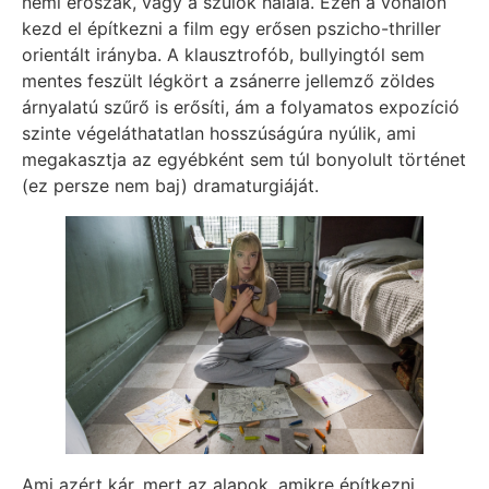
nemi erőszak, vagy a szülők halála. Ezen a vonalon
kezd el építkezni a film egy erősen pszicho-thriller
orientált irányba. A klausztrofób, bullyingtól sem
mentes feszült légkört a zsánerre jellemző zöldes
árnyalatú szűrő is erősíti, ám a folyamatos expozíció
szinte végeláthatatlan hosszúságúra nyúlik, ami
megakasztja az egyébként sem túl bonyolult történet
(ez persze nem baj) dramaturgiáját.
Ami azért kár, mert az alapok, amikre építkezni