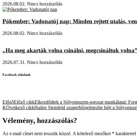
2026.08.02.
Nincs hozzászólás
Pókember: Vadonatúj nap: Minden rejtett utalás, vend
2026.08.02.
Nincs hozzászólás
„Ha meg akarták volna csinálni, megcsináltuk volna” 
2026.07.31.
Nincs hozzászólás
Facebook oldalunk
Előző
Előző cikk
Elkezdődtek a Sólyomszem-sorozat munkálatai: Forga
KÖvetkező cikk
Hailee Steinfeld szuperhősjelmezbe bújt a Sólyomszem
Vélemény, hozzászólás?
Az e-mail címet nem tesszük közzé.
A kötelező mezőket
*
karakterrel 