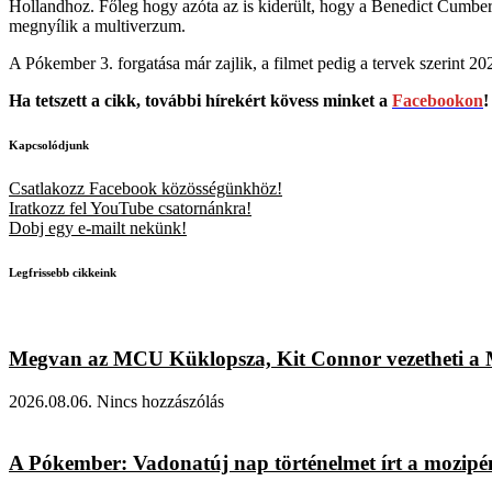
Hollandhoz. Főleg hogy azóta az is kiderült, hogy a Benedict Cumberba
megnyílik a multiverzum.
A Pókember 3. forgatása már zajlik, a filmet pedig a tervek szerint 2
Ha tetszett a cikk, további hírekért kövess minket a
Facebookon
!
Kapcsolódjunk
Csatlakozz Facebook közösségünkhöz!
Iratkozz fel YouTube csatornánkra!
Dobj egy e-mailt nekünk!
Legfrissebb cikkeink
Megvan az MCU Küklopsza, Kit Connor vezetheti a Ma
2026.08.06.
Nincs hozzászólás
A Pókember: Vadonatúj nap történelmet írt a mozipénzt