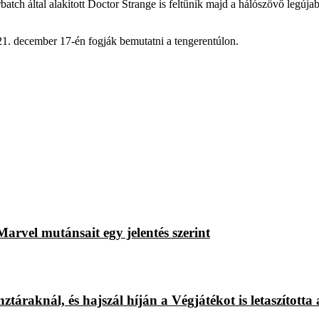
tch által alakított Doctor Strange is feltűnik majd a hálószövő legúja
021. december 17-én fogják bemutatni a tengerentúlon.
rvel mutánsait egy jelentés szerint
áraknál, és hajszál híján a Végjátékot is letaszította 