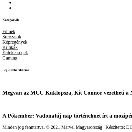
Kategóriák
Filmek
Sorozatok
Képregények
Kritikák
Érdekességek
Gaming
Legutóbbi cikkeink
Megvan az MCU Küklopsza, Kit Connor vezetheti a Ma
A Pókember: Vadonatúj nap történelmet írt a mozipénzt
Minden jog fenntartva. © 2021 Marvel Magyarország |
Készítette: