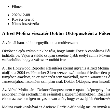
Filmek
2020-12-08
Kovács Gergő
Nincs hozzászólás
Alfred Molina visszatér Doktor Oktopuszként a Pók
A vártnál hamarabb megnyílhatott a multiverzum.
Október elején számoltunk be róla, hogy Jamie Foxx A csodálatos Pók
indította be. Vajon a stúdió csupán szeretne újabb esélyt adni a Pók
valószínűbb, hogy a válasz az utóbbi lesz.
A The Hollywood Reporter értesülései szerint ugyanis Alfred Molina 
utoljára a 2004-es Pókember 2-ben szerzett számunkra feledhetetlen 
filmjében alakított, de ez már azért sem valószínű, mert a karakter 
Jamesonjához hasonlóan szimplán csak Doktor Oktopusz rém hasonló,
Az Alfred Molina-féle Doktor Oktopusz nem csupán a képregényhűsége
akkoriban még szokatlannak számított a szuperhősfilmekben. Ráadásk
ebben az esetben igen magasan van a léc, hogy ez az újabb értelmezés 
Molina csatlakozásával az Andrew Garfield-féle világ mellett immár a