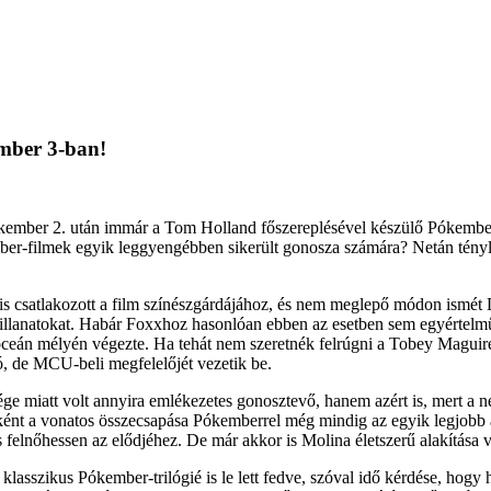
ember 3-ban!
ember 2. után immár a Tom Holland főszereplésével készülő Pókember 3-
ember-filmek egyik leggyengébben sikerült gonosza számára? Netán tény
is csatlakozott a film színészgárdájához, és nem meglepő módon ismét
pillanatokat. Habár Foxxhoz hasonlóan ebben az esetben sem egyértelm
az óceán mélyén végezte. Ha tehát nem szeretnék felrúgni a Tobey Maguir
 de MCU-beli megfelelőjét vezetik be.
 miatt volt annyira emlékezetes gonosztevő, hanem azért is, mert a n
ént a vonatos összecsapása Pókemberrel még mindig az egyik legjobb a
felnőhessen az elődjéhez. De már akkor is Molina életszerű alakítása vo
 klasszikus Pókember-trilógié is le lett fedve, szóval idő kérdése, ho