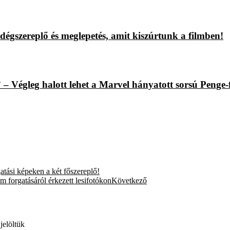
égszereplő és meglepetés, amit kiszúrtunk a filmben!
– Végleg halott lehet a Marvel hányatott sorsú Penge-
tási képeken a két főszereplő!
 forgatásáról érkezett lesifotókon
Következő
jelöltük