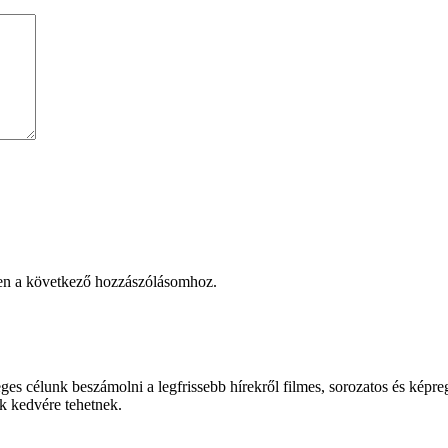
en a következő hozzászólásomhoz.
es célunk beszámolni a legfrissebb hírekről filmes, sorozatos és képreg
k kedvére tehetnek.