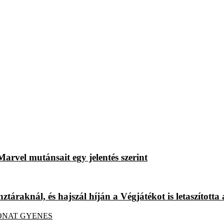
rvel mutánsait egy jelentés szerint
áraknál, és hajszál híján a Végjátékot is letaszította 
 DONAT GYENES