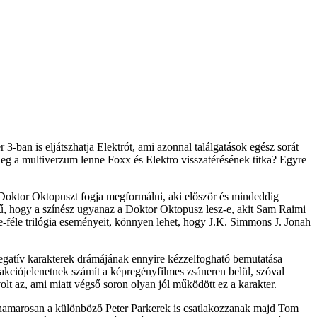
ban is eljátszhatja Elektrót, ami azonnal találgatások egész sorát
leg a multiverzum lenne Foxx és Elektro visszatérésének titka? Egyre
 Doktor Oktopuszt fogja megformálni, aki először és mindeddig
ű, hogy a színész ugyanaz a Doktor Oktopusz lesz-e, akit Sam Raimi
e-féle trilógia eseményeit, könnyen lehet, hogy J.K. Simmons J. Jonah
egatív karakterek drámájának ennyire kézzelfogható bemutatása
kciójelenetnek számít a képregényfilmes zsáneren belül, szóval
lt az, ami miatt végső soron olyan jól működött ez a karakter.
gy hamarosan a különböző Peter Parkerek is csatlakozzanak majd Tom