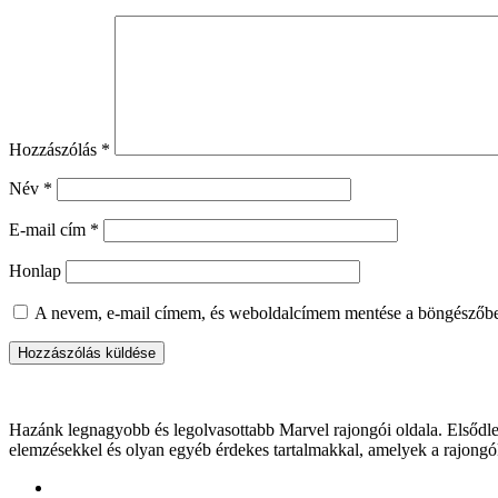
Hozzászólás
*
Név
*
E-mail cím
*
Honlap
A nevem, e-mail címem, és weboldalcímem mentése a böngészőb
Hazánk legnagyobb és legolvasottabb Marvel rajongói oldala. Elsődleg
elemzésekkel és olyan egyéb érdekes tartalmakkal, amelyek a rajongó