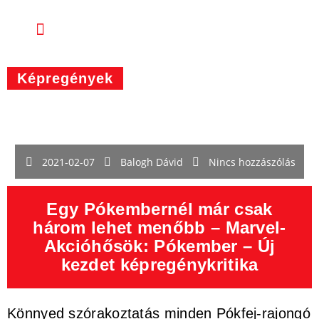
Képregények
2021-02-07
Balogh Dávid
Nincs hozzászólás
Egy Pókembernél már csak
három lehet menőbb – Marvel-
Akcióhősök: Pókember – Új
kezdet képregénykritika
Könnyed szórakoztatás minden Pókfej-rajongó