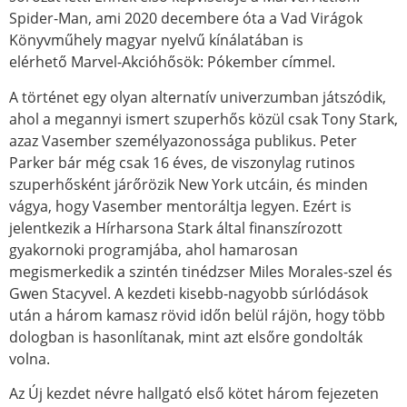
Spider-Man, ami 2020 decembere óta a Vad Virágok
Könyvműhely magyar nyelvű kínálatában is
elérhető Marvel-Akcióhősök: Pókember címmel.
A történet egy olyan alternatív univerzumban játszódik,
ahol a megannyi ismert szuperhős közül csak Tony Stark,
azaz Vasember személyazonossága publikus. Peter
Parker bár még csak 16 éves, de viszonylag rutinos
szuperhősként járőrözik New York utcáin, és minden
vágya, hogy Vasember mentoráltja legyen. Ezért is
jelentkezik a Hírharsona Stark által finanszírozott
gyakornoki programjába, ahol hamarosan
megismerkedik a szintén tinédzser Miles Morales-szel és
Gwen Stacyvel. A kezdeti kisebb-nagyobb súrlódások
után a három kamasz rövid időn belül rájön, hogy több
dologban is hasonlítanak, mint azt elsőre gondolták
volna.
Az Új kezdet névre hallgató első kötet három fejezeten