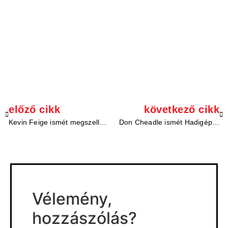
előző cikk
következő cikk
Kevin Feige ismét megszellőztette Nova élőszereplős bemutatkozását
Don Cheadle ismét Hadigép páncéljába bújik A Sólyom és a Tél Katonájában
Vélemény,
hozzászólás?