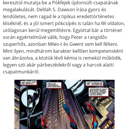
keresztül mutatja be a Pókfejek újdonsült csapatának
megalakulását. Delilah S. Dawson írása gyors és
lendületes, nem ragad le a tipikus eredettörténetes
kliséknél, és a jól ismert pókcsípés is talán ha fél oldalon,
utólagosan kerül megemlítésre. Egyúttal bár a történet
során egyértelművé válik, hogy Peter a rangidős
szuperhős, azonban Miles-t és Gwent sem kell félteni.
Mint ilyen, mindhárom karakter kellően kompetensként
van ábrázolva, a köztük lévő kémia is remekül működik,
legyen szó akár párbeszédekről vagy a harcok alatti
csapatmunkáról.