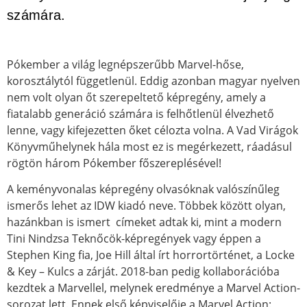
számára.
Pókember a világ legnépszerűbb Marvel-hőse,
korosztálytól függetlenül. Eddig azonban magyar nyelven
nem volt olyan őt szerepeltető képregény, amely a
fiatalabb generáció számára is felhőtlenül élvezhető
lenne, vagy kifejezetten őket célozta volna. A Vad Virágok
Könyvműhelynek hála most ez is megérkezett, ráadásul
rögtön három Pókember főszereplésével!
A keményvonalas képregény olvasóknak valószínűleg
ismerős lehet az IDW kiadó neve. Többek között olyan,
hazánkban is ismert címeket adtak ki, mint a modern
Tini Nindzsa Teknőcök-képregények vagy éppen a
Stephen King fia, Joe Hill által írt horrortörténet, a Locke
& Key – Kulcs a zárját. 2018-ban pedig kollaborációba
kezdtek a Marvellel, melynek eredménye a Marvel Action-
sorozat lett. Ennek első képviselője a Marvel Action: