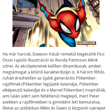
Ha már harcok, Dawson írását remekül kiegészítik Fico
Ossio rajzoló illusztrációi és Ronda Pattinson élénk
színei. Az akciójelenetek kellően dinamikusak, amiket
megtámogat a kitűnő karakterdizájn is. A három főhős
ruháit érezhetően az újabb generációs Pókember-
rajzfilmek (Pókember legújabb kalandjai, Pókember
elképesztő kalandjai és a Marvel Pókember) inspirálták,
ami talán azért sem feltétlenül meglepő, mert Peter
ezekben a rajzfilmekben is gimisként lett bemutatva,
illetve az utóbbiban Miles és Gwen is központi szerepet