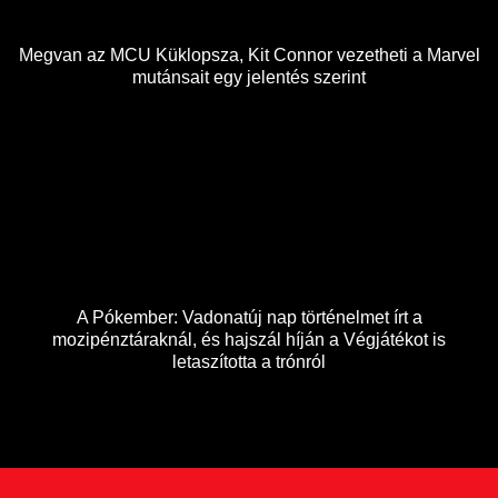
Megvan az MCU Küklopsza, Kit Connor vezetheti a Marvel
mutánsait egy jelentés szerint
A Pókember: Vadonatúj nap történelmet írt a
mozipénztáraknál, és hajszál híján a Végjátékot is
letaszította a trónról