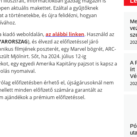
illusztrált, információkban gazdag magazin is
Le
ppen aktuális makettet. Ezáltal a gyűjtőknek
a történetekbe, és újra felidézni, hogyan
Me
ívához.
ve
 a kiadó weboldalán,
az alábbi linken
. Használd az
sz
YARORSZAG
), és élvezd az előfizetéssel járó
202
ikus filmjének poszterét, egy Marvel bögrét, ARC-
lt Mjölnirt. Sőt, ha 2024. július 12-ig
A 
ot, egy egyedi Amerika Kapitány pajzsot is kapsz a
ír
molás nyomaival.
Vég
ólag előfizetésben érhető el, újságárusoknál nem
202
ellett minden előfizető számára garantált az
um ajándékok a prémium előfizetéssel.
Pó
ut