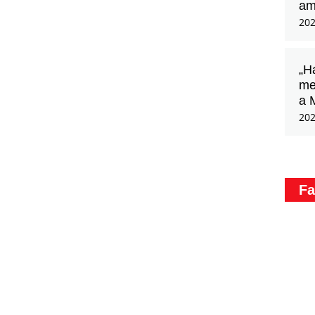
am
202
„H
me
a 
202
Fa