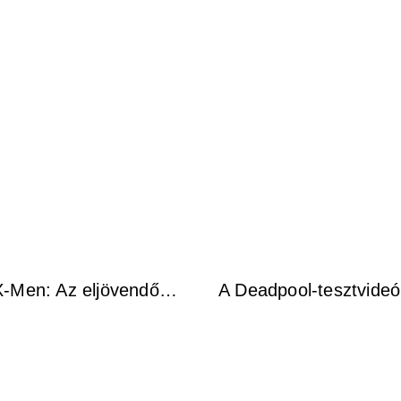
20 dolog, amit talán nem tudtál az X-Men: Az eljövendő múlt napjairól