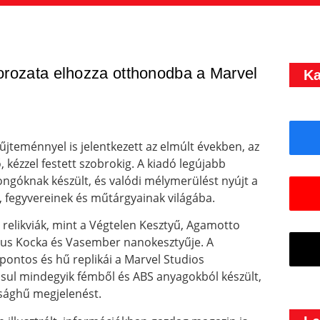
sorozata elhozza otthonodba a Marvel
Ka
jteménnyel is jelentkezett az elmúlt években, az
kézzel festett szobrokig. A kiadó legújabb
ngóknak készült, és valódi mélymerülést nyújt a
, fegyvereinek és műtárgyainak világába.
relikviák, mint a Végtelen Kesztyű, Agamotto
ikus Kocka és Vasember nanokesztyűje. A
ontos és hű replikái a Marvel Studios
sul mindegyik fémből és ABS anyagokból készült,
ósághű megjelenést.