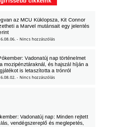
gfrissebb cikkeink
gvan az MCU Küklopsza, Kit Connor
zetheti a Marvel mutánsait egy jelentés
erint
6.08.06.
Nincs hozzászólás
Pókember: Vadonatúj nap történelmet
t a mozipénztáraknál, és hajszál híján a
játékot is letaszította a trónról
6.08.02.
Nincs hozzászólás
kember: Vadonatúj nap: Minden rejtett
alás, vendégszereplő és meglepetés,