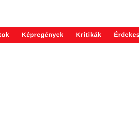
tok
Képregények
Kritikák
Érdeke