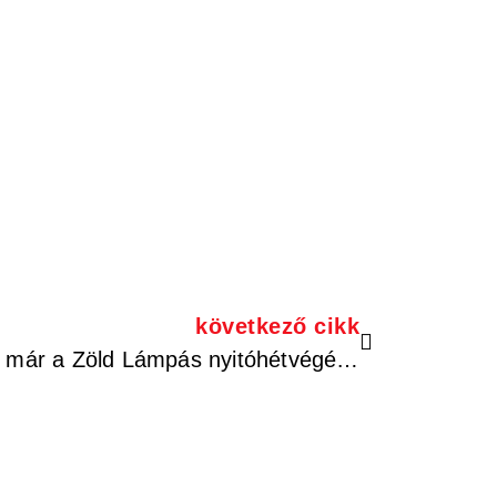
következő cikk
A Deadpool-tesztvideó már a Zöld Lámpás nyitóhétvégéjén elkészült