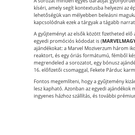
A sorozat minden egyes darabját gyönyörűen 
kíséri, amely segít kontextusba helyezni az é
lehetőségük van mélyebben beleásni magukat 
kapcsolódnak ezek a tárgyak a tágabb narrat
A gyűjteményt az elsők között fizetheted elő
egyedi promóciós kódodat is (
MARVELMAG
ajándékokat: a Marvel Moziverzum három ikon
reaktort, és egy óriás formátumú, fémből készü
megrendeled a sorozatot, egy bónusz ajándék
16. előfizetői csomaggal, Fekete Párduc kar
Fontos megemlíteni, hogy a gyűjtemény kizár
lesz kapható. Azonban az egyedi ajándékok m
ingyenes házhoz szállítás, és további prémi