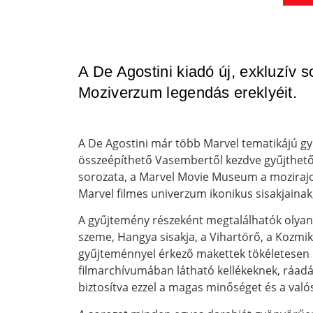
A De Agostini kiadó új, exkluzív 
Moziverzum legendás ereklyéit.
A De Agostini már több Marvel tematikájú gyű
összeépíthető Vasembertől kezdve gyűjthető, 
sorozata, a Marvel Movie Museum a mozirajo
Marvel filmes univerzum ikonikus sisakjainak
A gyűjtemény részeként megtalálhatók olyan 
szeme, Hangya sisakja, a Vihartörő, a Kozm
gyűjteménnyel érkező makettek tökéletesen p
filmarchívumában látható kellékeknek, ráadá
biztosítva ezzel a magas minőséget és a val