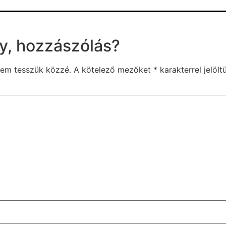
y, hozzászólás?
nem tesszük közzé.
A kötelező mezőket
*
karakterrel jelölt