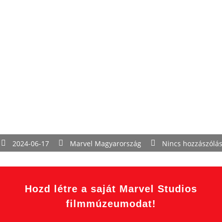
2024-06-17
Marvel Magyarország
Nincs hozzászólá
Hozd létre a saját Marvel Studios
filmmúzeumodat!