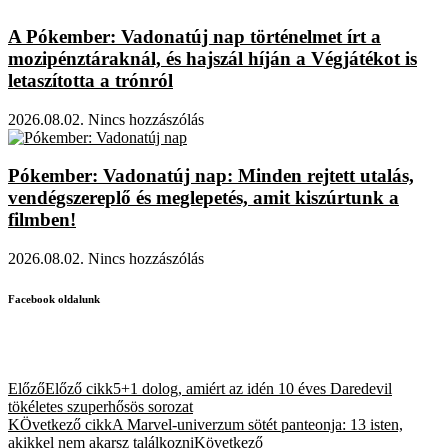
A Pókember: Vadonatúj nap történelmet írt a
mozipénztáraknál, és hajszál híján a Végjátékot is
letaszította a trónról
2026.08.02.
Nincs hozzászólás
Pókember: Vadonatúj nap: Minden rejtett utalás,
vendégszereplő és meglepetés, amit kiszúrtunk a
filmben!
2026.08.02.
Nincs hozzászólás
Facebook oldalunk
Előző
Előző cikk
5+1 dolog, amiért az idén 10 éves Daredevil
tökéletes szuperhősös sorozat
KÖvetkező cikk
A Marvel-univerzum sötét panteonja: 13 isten,
akikkel nem akarsz találkozni
Következő