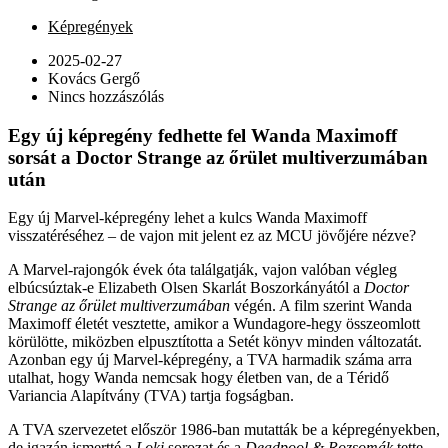
Képregények
2025-02-27
Kovács Gergő
Nincs hozzászólás
Egy új képregény fedhette fel Wanda Maximoff
sorsát a Doctor Strange az őrület multiverzumában
után
Egy új Marvel-képregény lehet a kulcs Wanda Maximoff
visszatéréséhez – de vajon mit jelent ez az MCU jövőjére nézve?
A Marvel-rajongók évek óta találgatják, vajon valóban végleg
elbúcsúztak-e Elizabeth Olsen Skarlát Boszorkányától a
Doctor
Strange az őrület multiverzumában
végén. A film szerint Wanda
Maximoff életét vesztette, amikor a Wundagore-hegy összeomlott
körülötte, miközben elpusztította a Setét könyv minden változatát.
Azonban egy új Marvel-képregény, a TVA harmadik száma arra
utalhat, hogy Wanda nemcsak hogy életben van, de a Téridő
Variancia Alapítvány (TVA) tartja fogságban.
A TVA szervezetet először 1986-ban mutatták be a képregényekben,
de igazán ismertté a
Loki
sorozat és a
Deadpool & Rozsomák
tette.