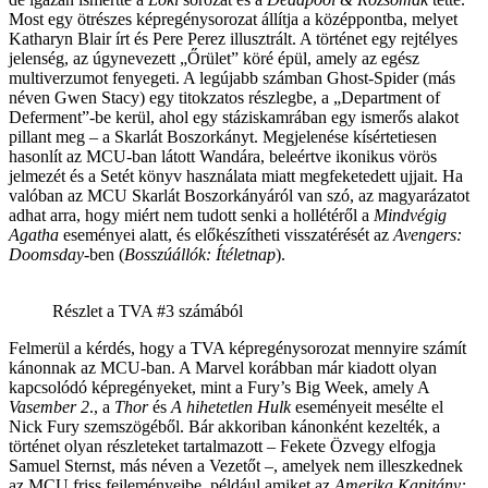
Most egy ötrészes képregénysorozat állítja a középpontba, melyet
Katharyn Blair írt és Pere Perez illusztrált. A történet egy rejtélyes
jelenség, az úgynevezett „Őrület” köré épül, amely az egész
multiverzumot fenyegeti. A legújabb számban Ghost-Spider (más
néven Gwen Stacy) egy titokzatos részlegbe, a „Department of
Deferment”-be kerül, ahol egy stáziskamrában egy ismerős alakot
pillant meg – a Skarlát Boszorkányt. Megjelenése kísértetiesen
hasonlít az MCU-ban látott Wandára, beleértve ikonikus vörös
jelmezét és a Setét könyv használata miatt megfeketedett ujjait. Ha
valóban az MCU Skarlát Boszorkányáról van szó, az magyarázatot
adhat arra, hogy miért nem tudott senki a hollétéről a
Mindvégig
Agatha
eseményei alatt, és előkészítheti visszatérését az
Avengers:
Doomsday
-ben (
Bosszúállók: Ítéletnap
).
Részlet a TVA #3 számából
Felmerül a kérdés, hogy a TVA képregénysorozat mennyire számít
kánonnak az MCU-ban. A Marvel korábban már kiadott olyan
kapcsolódó képregényeket, mint a Fury’s Big Week, amely A
Vasember 2
., a
Thor
és
A hihetetlen Hulk
eseményeit mesélte el
Nick Fury szemszögéből. Bár akkoriban kánonként kezelték, a
történet olyan részleteket tartalmazott – Fekete Özvegy elfogja
Samuel Sternst, más néven a Vezetőt –, amelyek nem illeszkednek
az MCU friss fejleményeibe, például amiket az
Amerika Kapitány: