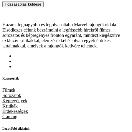
Hazánk legnagyobb és legolvasottabb Marvel rajongói oldala.
Elsődleges célunk beszámolni a legfrissebb hírekről filmes,
sorozatos és képregényes fronton egyaránt, mindezt kiegészítve
exkluzív kritikákkal, elemzésekkel és olyan egyéb érdekes
tartalmakkal, amelyek a rajongók kedvére tehetnek.
Kategóriák
Filmek
Sorozatok
Képregények
Kritikák
Érdekességek
Gaming
Legutóbbi cikkeink