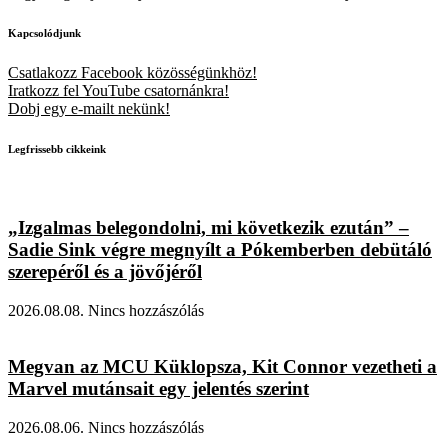
Kapcsolódjunk
Csatlakozz Facebook közösségünkhöz!
Iratkozz fel YouTube csatornánkra!
Dobj egy e-mailt nekünk!
Legfrissebb cikkeink
„Izgalmas belegondolni, mi következik ezután” –
Sadie Sink végre megnyílt a Pókemberben debütáló
szerepéről és a jövőjéről
2026.08.08.
Nincs hozzászólás
Megvan az MCU Küklopsza, Kit Connor vezetheti a
Marvel mutánsait egy jelentés szerint
2026.08.06.
Nincs hozzászólás