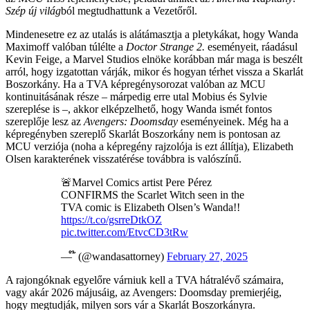
Szép új világ
ból megtudhattunk a Vezetőről.
Mindenesetre ez az utalás is alátámasztja a pletykákat, hogy Wanda
Maximoff valóban túlélte a
Doctor Strange 2.
eseményeit, ráadásul
Kevin Feige, a Marvel Studios elnöke korábban már maga is beszélt
arról, hogy izgatottan várják, mikor és hogyan térhet vissza a Skarlát
Boszorkány. Ha a TVA képregénysorozat valóban az MCU
kontinuitásának része – márpedig erre utal Mobius és Sylvie
szereplése is –, akkor elképzelhető, hogy Wanda ismét fontos
szereplője lesz az
Avengers: Doomsday
eseményeinek. Még ha a
képregényben szereplő Skarlát Boszorkány nem is pontosan az
MCU verziója (noha a képregény rajzolója is ezt állítja), Elizabeth
Olsen karakterének visszatérése továbbra is valószínű.
🚨Marvel Comics artist Pere Pérez
CONFIRMS the Scarlet Witch seen in the
TVA comic is Elizabeth Olsen’s Wanda!!
https://t.co/gsrreDtkOZ
pic.twitter.com/EtvcCD3tRw
— ໊ (@wandasattorney)
February 27, 2025
A rajongóknak egyelőre várniuk kell a TVA hátralévő számaira,
vagy akár 2026 májusáig, az Avengers: Doomsday premierjéig,
hogy megtudják, milyen sors vár a Skarlát Boszorkányra.