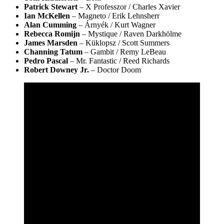
Patrick Stewart
– X Professzor / Charles Xavier
Ian McKellen
– Magneto / Erik Lehnsherr
Alan Cumming
– Árnyék / Kurt Wagner
Rebecca Romijn
– Mystique / Raven Darkhölme
James Marsden
– Küklopsz / Scott Summers
Channing Tatum
– Gambit / Remy LeBeau
Pedro Pascal
– Mr. Fantastic / Reed Richards
Robert Downey Jr.
– Doctor Doom