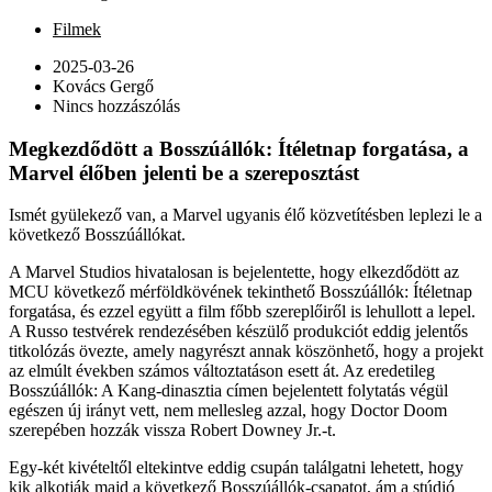
Filmek
2025-03-26
Kovács Gergő
Nincs hozzászólás
Megkezdődött a Bosszúállók: Ítéletnap forgatása, a
Marvel élőben jelenti be a szereposztást
Ismét gyülekező van, a Marvel ugyanis élő közvetítésben leplezi le a
következő Bosszúállókat.
A Marvel Studios hivatalosan is bejelentette, hogy elkezdődött az
MCU következő mérföldkövének tekinthető Bosszúállók: Ítéletnap
forgatása, és ezzel együtt a film főbb szereplőiről is lehullott a lepel.
A Russo testvérek rendezésében készülő produkciót eddig jelentős
titkolózás övezte, amely nagyrészt annak köszönhető, hogy a projekt
az elmúlt években számos változtatáson esett át. Az eredetileg
Bosszúállók: A Kang-dinasztia címen bejelentett folytatás végül
egészen új irányt vett, nem mellesleg azzal, hogy Doctor Doom
szerepében hozzák vissza Robert Downey Jr.-t.
Egy-két kivételtől eltekintve eddig csupán találgatni lehetett, hogy
kik alkotják majd a következő Bosszúállók-csapatot, ám a stúdió