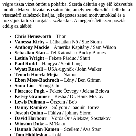
végre tiszta vizet öntött a pohárba. Szerda délután egy élő közvetítés
indult a Marvel hivatalos csatornáin, amelyben elkezdték felfedni a
visszatérő színészek listáját, jellegzetes zenei motívumokkal és a
hozzájuk tartozó forgatási székekkel. A megerősített szereposztás
eddig az alábbi:
Chris Hemsworth
– Thor
Vanessa Kirby
– Láthatatlan Nő / Sue Storm
Anthony Mackie
– Amerika Kapitány / Sam Wilson
Sebastian Stan
– Tél Katonája / Bucky Barnes
Letitia Wright
– Fekete Párduc / Shuri
Paul Rudd
– Hangya / Scott Lang
Wyatt Russell
– USA-ügynök / John Walker
Tenoch Huerta Mejía
– Namor
Ebon Moss-Bachrach
– Lény / Ben Grimm
Simu Liu
– Shang-Chi
Florence Pugh
– Fekete Özvegy / Jelena Belova
Kelsey Grammer
– Bestia / Dr. Hank McCoy
Lewis Pullman
– Őrszem / Bob
Danny Ramirez
– Sólyom / Joaquín Torrez
Joseph Quinn
– Fáklya / Johnny Storm
David Harbour
– Vörös Őr / Alekszej Sosztakov
Winston Duke
– M’Baku
Hannah John-Kamen
– Szellem / Ava Starr
Tom Hiddleston
– Loki