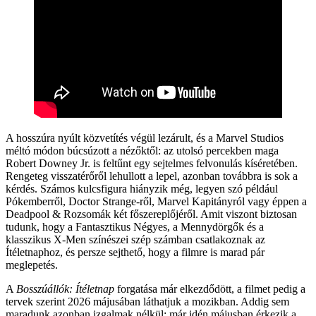
A hosszúra nyúlt közvetítés végül lezárult, és a Marvel Studios
méltó módon búcsúzott a nézőktől: az utolsó percekben maga
Robert Downey Jr. is feltűnt egy sejtelmes felvonulás kíséretében.
Rengeteg visszatérőről lehullott a lepel, azonban továbbra is sok a
kérdés. Számos kulcsfigura hiányzik még, legyen szó például
Pókemberről, Doctor Strange-ről, Marvel Kapitányról vagy éppen a
Deadpool & Rozsomák két főszereplőjéről. Amit viszont biztosan
tudunk, hogy a Fantasztikus Négyes, a Mennydörgők és a
klasszikus X-Men színészei szép számban csatlakoznak az
Ítéletnaphoz, és persze sejthető, hogy a filmre is marad pár
meglepetés.
A
Bosszúállók: Ítéletnap
forgatása már elkezdődött, a filmet pedig a
tervek szerint 2026 májusában láthatjuk a mozikban. Addig sem
maradunk azonban izgalmak nélkül: már idén májusban érkezik a