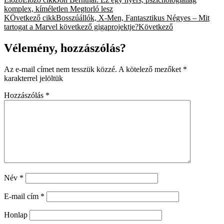
komplex, kíméletlen Megtorló lesz
KÖvetkező cikk
Bosszúállók, X-Men, Fantasztikus Négyes – Mit
tartogat a Marvel következő gigaprojektje?
Következő
Vélemény, hozzászólás?
Az e-mail címet nem tesszük közzé.
A kötelező mezőket
*
karakterrel jelöltük
Hozzászólás
*
Név
*
E-mail cím
*
Honlap