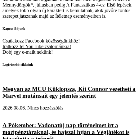
Mennydörgők*, júliusban pedig A Fantasztikus 4-es: Első lépések,
amelyek több olyan új karaktert is bemutatnak, akik jövőre fontos
szerepet játszanak majd az Ítéletnap eseményeiben is.
Kapcsolódjunk
Csatlakozz Facebook közösségünkhöz!
Iratkozz fel YouTube csatornánkra!
Dobj egy e-mailt nekünk!
Legfrissebb cikkeink
Megvan az MCU Küklopsza, Kit Connor vezetheti a
Marvel mutánsait egy jelentés szerint
2026.08.06.
Nincs hozzászólás
A Pókember: Vadonatúj nap történelmet írt a
mozipénztáraknál, és hajszál híján a Végjátékot is
letaszította a trónról