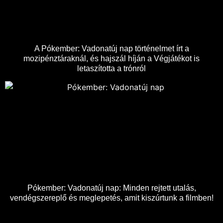
A Pókember: Vadonatúj nap történelmet írt a
mozipénztáraknál, és hajszál híján a Végjátékot is
letaszította a trónról
Pókember: Vadonatúj nap: Minden rejtett utalás,
vendégszereplő és meglepetés, amit kiszúrtunk a filmben!