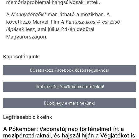
memóriaproblémái hangsúlyosak lettek.
A
Mennydörgők*
már látható a mozikban. A
következő Marvel-film
A Fantasztikus 4-es: Első
lépések
lesz, ami július 24-én debütál
Magyarországon.
Kapcsolódjunk
Csatlakozz Facebook közösségünkhöz!
Iratkozz fel YouTube csatornánkra!
Dobj egy e-mailt nekünk!
Legfrissebb cikkeink
A Pókember: Vadonatúj nap történelmet írt a
mozipénztáraknál, és hajszál híján a Végjátékot is