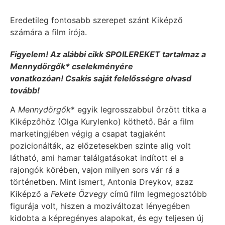
Eredetileg fontosabb szerepet szánt Kiképző
számára a film írója.
Figyelem! Az alábbi cikk SPOILEREKET tartalmaz a
Mennydörgők* cselekményére
vonatkozóan! Csakis saját felelősségre olvasd
tovább!
A
Mennydörgők
* egyik legrosszabbul őrzött titka a
Kiképzőhöz (Olga Kurylenko) köthető. Bár a film
marketingjében végig a csapat tagjaként
pozicionálták, az előzetesekben szinte alig volt
látható, ami hamar találgatásokat indított el a
rajongók körében, vajon milyen sors vár rá a
történetben. Mint ismert, Antonia Dreykov, azaz
Kiképző a
Fekete Özvegy
című film legmegosztóbb
figurája volt, hiszen a moziváltozat lényegében
kidobta a képregényes alapokat, és egy teljesen új