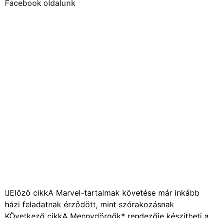
Facebook oldalunk
Előző cikk
A Marvel-tartalmak követése már inkább
házi feladatnak érződött, mint szórakozásnak
KÖvetkező cikk
A Mennydörgők* rendezője készítheti a