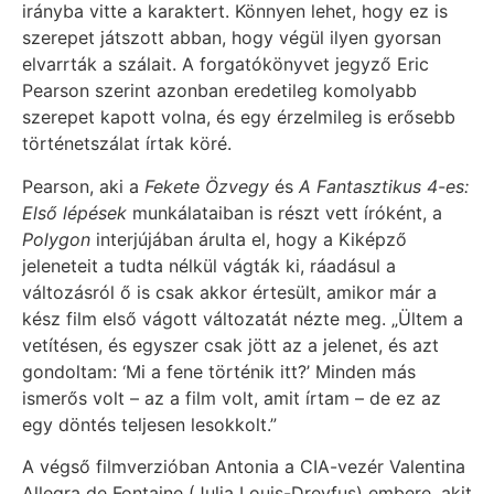
irányba vitte a karaktert. Könnyen lehet, hogy ez is
szerepet játszott abban, hogy végül ilyen gyorsan
elvarrták a szálait. A forgatókönyvet jegyző Eric
Pearson szerint azonban eredetileg komolyabb
szerepet kapott volna, és egy érzelmileg is erősebb
történetszálat írtak köré.
Pearson, aki a
Fekete Özvegy
és
A Fantasztikus 4-es:
Első lépések
munkálataiban is részt vett íróként, a
Polygon
interjújában árulta el, hogy a Kiképző
jeleneteit a tudta nélkül vágták ki, ráadásul a
változásról ő is csak akkor értesült, amikor már a
kész film első vágott változatát nézte meg. „Ültem a
vetítésen, és egyszer csak jött az a jelenet, és azt
gondoltam: ‘Mi a fene történik itt?’ Minden más
ismerős volt – az a film volt, amit írtam – de ez az
egy döntés teljesen lesokkolt.”
A végső filmverzióban Antonia a CIA-vezér Valentina
Allegra de Fontaine (Julia Louis-Dreyfus) embere, akit