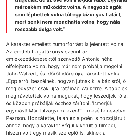
mérceként működött volna. A nagyobb egók
sem léphettek volna túl egy bizonyos határt,
mert senki nem mondhatta volna, hogy nála
rosszabb dolga volt.”
A karakter emellett humorforrást is jelentett volna.
Az eredeti forgatókönyv szerint az
emlékezetkiesésektől szenvedő Antonia néha
elfelejtette volna, hogy már nem próbálja megölni
John Walkert, és időről időre újra rárontott volna.
„Épp arról beszélnek, hogyan jutnak ki a bázisról, ő
meg egyszer csak újra rátámad Walkerre. A többiek
meg rávetették volna magukat, hogy leszedjék róla,
és közben próbálják észhez téríteni: ’Ismerjük
egymást! Már túlvagyunk ezen!’” – mesélte nevetve
Pearson. Hozzátette, talán ez a poén is hozzájárult
ahhoz, hogy a karakter végül kikerült a filmből,
hiszen volt egy másik szereplő is, akinek a