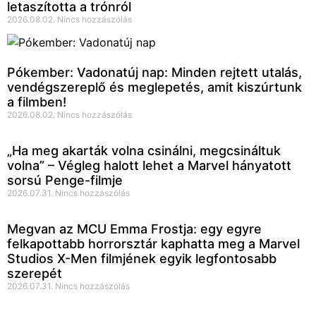
letaszította a trónról
2026.08.02.
Nincs hozzászólás
Pókember: Vadonatúj nap: Minden rejtett utalás,
vendégszereplő és meglepetés, amit kiszúrtunk
a filmben!
2026.08.02.
Nincs hozzászólás
„Ha meg akarták volna csinálni, megcsináltuk
volna” – Végleg halott lehet a Marvel hányatott
sorsú Penge-filmje
2026.07.31.
Nincs hozzászólás
Megvan az MCU Emma Frostja: egy egyre
felkapottabb horrorsztár kaphatta meg a Marvel
Studios X-Men filmjének egyik legfontosabb
szerepét
2026.07.31.
Nincs hozzászólás