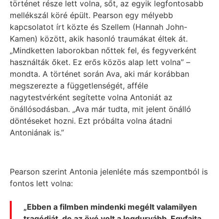
történet része lett volna, sőt, az egyik legfontosabb
mellékszál köré épült. Pearson egy mélyebb
kapcsolatot írt közte és Szellem (Hannah John-
Kamen) között, akik hasonló traumákat éltek át.
„Mindketten laborokban nőttek fel, és fegyverként
használták őket. Ez erős közös alap lett volna” –
mondta. A történet során Ava, aki már korábban
megszerezte a függetlenségét, afféle
nagytestvérként segítette volna Antoniát az
önállósodásban. „Ava már tudta, mit jelent önálló
döntéseket hozni. Ezt próbálta volna átadni
Antoniának is.”
Pearson szerint Antonia jelenléte más szempontból is
fontos lett volna:
„Ebben a filmben mindenki megélt valamilyen
tragédiát, de az övé volt a legdurvább. Egyfajta