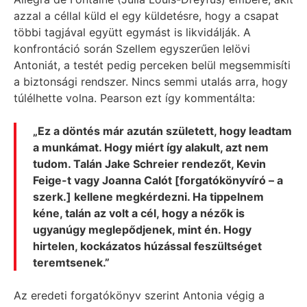
azzal a céllal küld el egy küldetésre, hogy a csapat
többi tagjával együtt egymást is likvidálják. A
konfrontáció során Szellem egyszerűen lelövi
Antoniát, a testét pedig perceken belül megsemmisíti
a biztonsági rendszer. Nincs semmi utalás arra, hogy
túlélhette volna. Pearson ezt így kommentálta:
„Ez a döntés már azután született, hogy leadtam
a munkámat. Hogy miért így alakult, azt nem
tudom. Talán Jake Schreier rendezőt, Kevin
Feige-t vagy Joanna Calót [forgatókönyvíró – a
szerk.] kellene megkérdezni. Ha tippelnem
kéne, talán az volt a cél, hogy a nézők is
ugyanúgy meglepődjenek, mint én. Hogy
hirtelen, kockázatos húzással feszültséget
teremtsenek.”
Az eredeti forgatókönyv szerint Antonia végig a