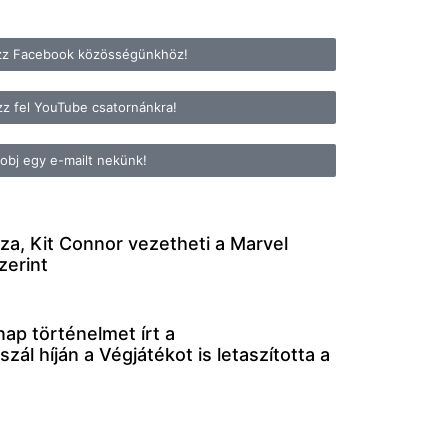
zz Facebook közösségünkhöz!
zz fel YouTube csatornánkra!
obj egy e-mailt nekünk!
, Kit Connor vezetheti a Marvel
zerint
ap történelmet írt a
zál híján a Végjátékot is letaszította a