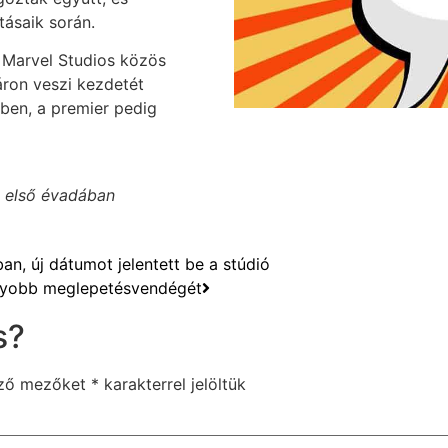
ásaik során.
 Marvel Studios közös
áron veszi kezdetét
ben, a premier pedig
s első évadában
an, új dátumot jelentett be a stúdió
agyobb meglepetésvendégét
s?
ező mezőket
*
karakterrel jelöltük