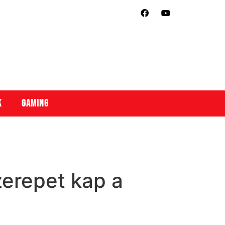
k
Gaming
zerepet kap a