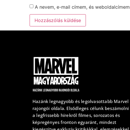
A nevem, e-mail címem, és weboldalcíme
Hazánk legnagyobb és legolvasottabb Marvel
rajongói oldala. Elsődleges célunk beszámolni
a legfrissebb hírekről filmes, sorozatos és
képregényes fronton egyaránt, mindezt
kiegészítve exkluzív kritikákkal, elemzésekkel