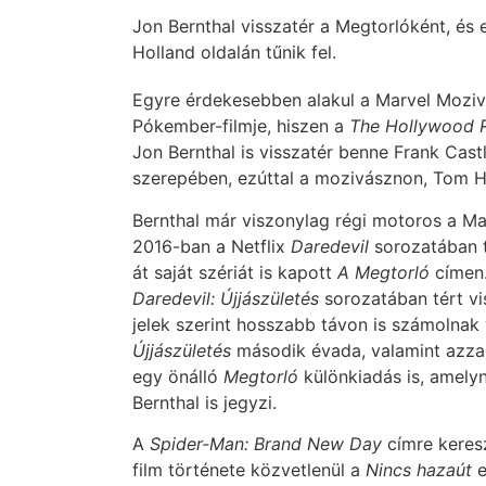
Jon Bernthal visszatér a Megtorlóként, és
Holland oldalán tűnik fel.
Egyre érdekesebben alakul a Marvel Mozi
Pókember-filmje, hiszen a
The Hollywood 
Jon Bernthal is visszatér benne Frank Cast
szerepében, ezúttal a mozivásznon, Tom Ho
Bernthal már viszonylag régi motoros a Ma
2016-ban a Netflix
Daredevil
sorozatában t
át saját szériát is kapott
A Megtorló
címen
Daredevil: Újjászületés
sorozatában tért vi
jelek szerint hosszabb távon is számolnak 
Újjászületés
második évada, valamint azzal e
egy önálló
Megtorló
különkiadás is, amel
Bernthal is jegyzi.
A
Spider-Man: Brand New Day
címre keres
film története közvetlenül a
Nincs hazaút
e