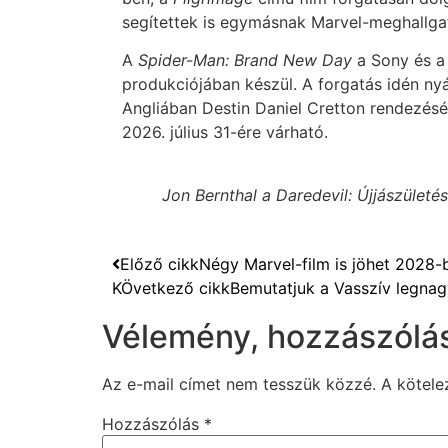
segítettek is egymásnak Marvel-meghallgat
A
Spider-Man: Brand New Day
a Sony és a
produkciójában készül. A forgatás idén ny
Angliában Destin Daniel Cretton rendezésé
2026. július 31-ére várható.
Jon Bernthal a Daredevil: Újjászületé
Előző cikk
Négy Marvel-film is jöhet 2028-b
KÖvetkező cikk
Bemutatjuk a Vasszív legn
Vélemény, hozzászólá
Az e-mail címet nem tesszük közzé.
A kötel
Hozzászólás
*