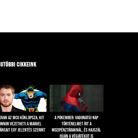
utóbbi cikkeink
gvan az MCU Küklopsza, Kit
A Pókember: Vadonatúj nap
onnor vezetheti a Marvel
történelmet írt a
ánsait egy jelentés szerint
mozipénztáraknál, és hajszál
híján a Végjátékot is