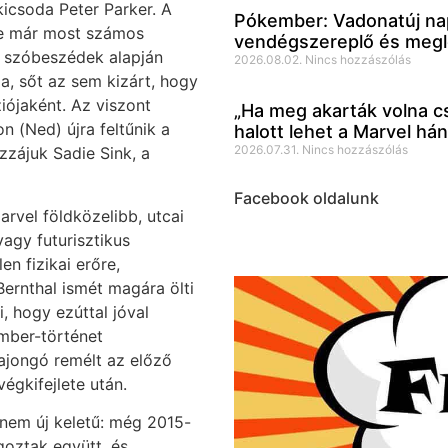
 kicsoda Peter Parker. A
Pókember: Vadonatúj nap:
de már most számos
vendégszereplő és megle
 A szóbeszédek alapján
2026.08.02.
Nincs hozzászólás
la, sőt az sem kizárt, hogy
iójaként. Az viszont
„Ha meg akarták volna cs
 (Ned) újra feltűnik a
halott lehet a Marvel há
2026.07.31.
Nincs hozzászólás
zzájuk Sadie Sink, a
Facebook oldalunk
rvel földközelibb, utcai
vagy futurisztikus
n fizikai erőre,
Bernthal ismét magára ölti
, hogy ezúttal jóval
mber-történet
rajongó remélt az előző
égkifejlete után.
 nem új keletű: még 2015-
goztak együtt, és