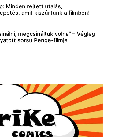
 Minden rejtett utalás,
petés, amit kiszúrtunk a filmben!
inálni, megcsináltuk volna” – Végleg
nyatott sorsú Penge-filmje