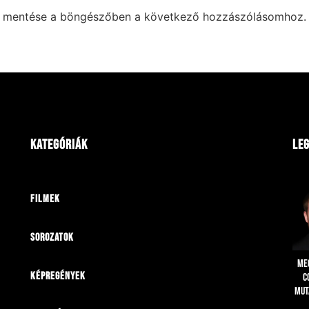
m mentése a böngészőben a következő hozzászólásomhoz.
Kategóriák
Leg
Filmek
Sorozatok
Me
Képregények
C
mut