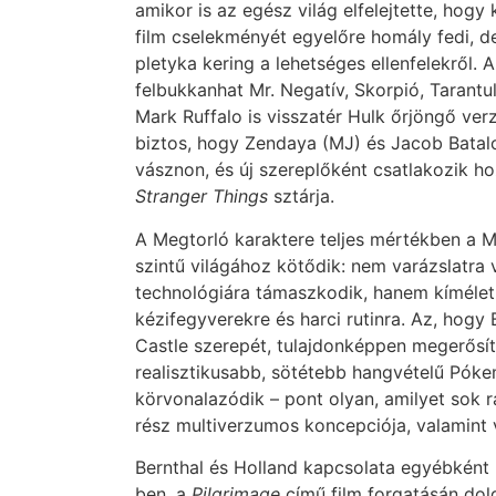
amikor is az egész világ elfelejtette, hogy
film cselekményét egyelőre homály fedi, 
pletyka kering a lehetséges ellenfelekről.
felbukkanhat Mr. Negatív, Skorpió, Tarantu
Mark Ruffalo is visszatér Hulk őrjöngő verz
biztos, hogy Zendaya (MJ) és Jacob Batalon
vásznon, és új szereplőként csatlakozik ho
Stranger Things
sztárja.
A Megtorló karaktere teljes mértékben a Ma
szintű világához kötődik: nem varázslatra 
technológiára támaszkodik, hanem kíméletle
kézifegyverekre és harci rutinra. Az, hogy 
Castle szerepét, tulajdonképpen megerősíti
realisztikusabb, sötétebb hangvételű Póke
körvonalazódik – pont olyan, amilyet sok 
rész multiverzumos koncepciója, valamint v
Bernthal és Holland kapcsolata egyébként
ben, a
Pilgrimage
című film forgatásán dol