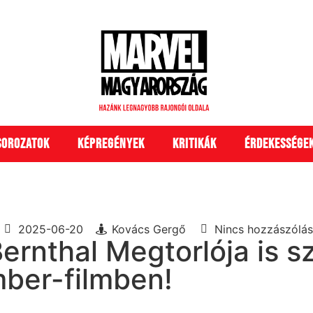
Sorozatok
Képregények
Kritikák
Érdekessége
2025-06-20
Kovács Gergő
Nincs hozzászólás
rnthal Megtorlója is s
ber-filmben!