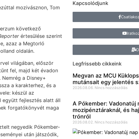
Kapcsolódjunk
 ezúttal mozivásznon, Tom
Csatlako
verzum következő
Iratko
Reporter
értesülése szerint
le, azaz a Megtorló
D
lland oldalán.
rvel világában, először
Legfrissebb cikkeink
űnt fel, majd két évadon
Megvan az MCU Küklopsza
. Nemrég a Disney+
mutánsait egy jelentés s
ssza a karakterhez, és a
2026.08.06.
Nincs hozzászólás
vele: készül az
gyütt fejlesztés alatt áll
A Pókember: Vadonatúj n
ynek forgatókönyvét maga
mozipénztáraknál, és hajs
trónról
2026.08.02.
Nincs hozzászólás
ztelt negyedik Pókember-
seményei után játszódik,