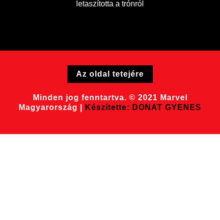
letaszította a trónról
Az oldal tetejére
Minden jog fenntartva. © 2021 Marvel
Magyarország |
Készítette: DONAT GYENES