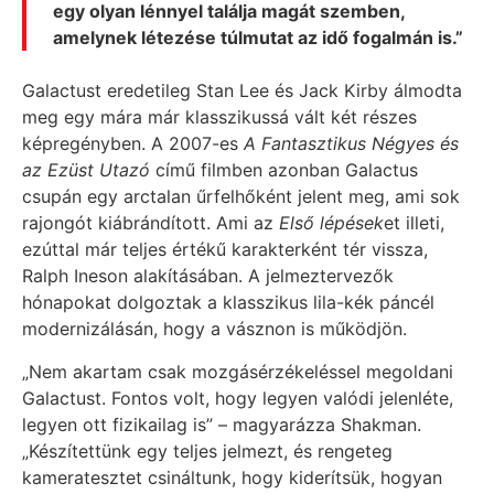
egy olyan lénnyel találja magát szemben,
amelynek létezése túlmutat az idő fogalmán is.”
Galactust eredetileg Stan Lee és Jack Kirby álmodta
meg egy mára már klasszikussá vált két részes
képregényben. A 2007-es
A Fantasztikus Négyes és
az Ezüst Utazó
című filmben azonban Galactus
csupán egy arctalan űrfelhőként jelent meg, ami sok
rajongót kiábrándított. Ami az
Első lépések
et illeti,
ezúttal már teljes értékű karakterként tér vissza,
Ralph Ineson alakításában. A jelmeztervezők
hónapokat dolgoztak a klasszikus lila-kék páncél
modernizálásán, hogy a vásznon is működjön.
„Nem akartam csak mozgásérzékeléssel megoldani
Galactust. Fontos volt, hogy legyen valódi jelenléte,
legyen ott fizikailag is” – magyarázza Shakman.
„Készítettünk egy teljes jelmezt, és rengeteg
kameratesztet csináltunk, hogy kiderítsük, hogyan