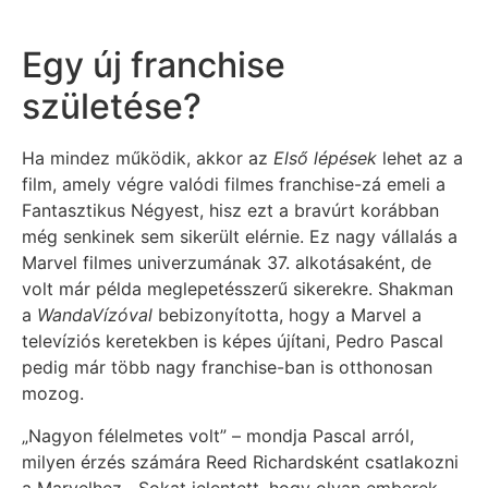
Egy új franchise
születése?
Ha mindez működik, akkor az
Első lépések
lehet az a
film, amely végre valódi filmes franchise-zá emeli a
Fantasztikus Négyest, hisz ezt a bravúrt korábban
még senkinek sem sikerült elérnie. Ez nagy vállalás a
Marvel filmes univerzumának 37. alkotásaként, de
volt már példa meglepetésszerű sikerekre. Shakman
a
WandaVízóval
bebizonyította, hogy a Marvel a
televíziós keretekben is képes újítani, Pedro Pascal
pedig már több nagy franchise-ban is otthonosan
mozog.
„Nagyon félelmetes volt” – mondja Pascal arról,
milyen érzés számára Reed Richardsként csatlakozni
a Marvelhez. „Sokat jelentett, hogy olyan emberek