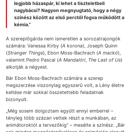
legjobb házaspár, ki lehet a tiszteletbeli
nagybácsi? Nagyon megnyugtató, hogy a négy
színész között az első perctől fogva működött a
kémia.”
A szereplőgárda nem ismeretlen a sorozatrajongók
számára: Vanessa Kirby (
A korona
), Joseph Quinn
(
Stranger Things
), Ebon Moss-Bachrach (
A mackó
),
valamint Pedro Pascal (
A Mandalóri
,
The Last of Us
)
alkotják a négyest.
Bár Ebon Moss-Bachrach számára a szerep
megszerzése viszonylag egyszerű volt, a Lény életre
keltése már sokkal összetettebb feladatnak
bizonyult.
„Még sosem dolgoztam együtt ennyi emberrel –
tényleg több százan vettek részt a munkában, az
animátoroktól a tervezőkig” – mesélte a színész. „Bár
sok minden mozgásérzékelésen és animáción alapult,