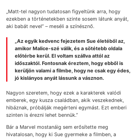
„Matt-tel nagyon tudatosan figyeltünk arra, hogy
ezekben a történetekben szinte sosem látunk anyát,
aki babát nevel” – meséli a színésznő.
„Az egyik kedvenc fejezetem Sue életéből az,
amikor Malice-szé válik, és a sötétebb oldala
előtérbe kerül. El voltam szállva attól az
időszaktól. Fontosnak éreztem, hogy ebből is
kerüljön valami a filmbe, hogy ne csak egy édes,
jó kislányos anyát lássunk a vásznon.
Nagyon szeretem, hogy ezek a karakterek valódi
emberek, egy kusza családban, akik veszekednek,
hibáznak, próbálják megérteni egymást. Ezt emberi
szinten is érezni lehet bennük.”
Bár a Marvel mostanáig sem erősítette meg
hivatalosan, hogy ki Sue gyermeke a filmben, a