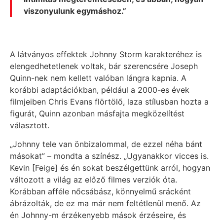
viszonyulunk egymáshoz.”
A látványos effektek Johnny Storm karakteréhez is
elengedhetetlenek voltak, bár szerencsére Joseph
Quinn-nek nem kellett valóban lángra kapnia. A
korábbi adaptációkban, például a 2000-es évek
filmjeiben Chris Evans flörtölő, laza stílusban hozta a
figurát, Quinn azonban másfajta megközelítést
választott.
„Johnny tele van önbizalommal, de ezzel néha bánt
másokat” – mondta a színész. „Ugyanakkor vicces is.
Kevin [Feige] és én sokat beszélgettünk arról, hogyan
változott a világ az előző filmes verziók óta.
Korábban afféle nőcsábász, könnyelmű srácként
ábrázolták, de ez ma már nem feltétlenül menő. Az
én Johnny-m érzékenyebb mások érzéseire, és