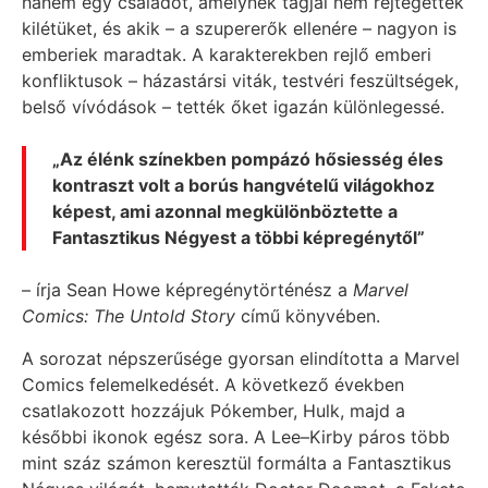
hanem egy családot, amelynek tagjai nem rejtegették
kilétüket, és akik – a szupererők ellenére – nagyon is
emberiek maradtak. A karakterekben rejlő emberi
konfliktusok – házastársi viták, testvéri feszültségek,
belső vívódások – tették őket igazán különlegessé.
„Az élénk színekben pompázó hősiesség éles
kontraszt volt a borús hangvételű világokhoz
képest, ami azonnal megkülönböztette a
Fantasztikus Négyest a többi képregénytől”
– írja Sean Howe képregénytörténész a
Marvel
Comics: The Untold Story
című könyvében.
A sorozat népszerűsége gyorsan elindította a Marvel
Comics felemelkedését. A következő években
csatlakozott hozzájuk Pókember, Hulk, majd a
későbbi ikonok egész sora. A Lee–Kirby páros több
mint száz számon keresztül formálta a Fantasztikus