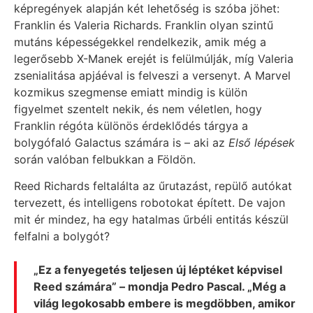
képregények alapján két lehetőség is szóba jöhet:
Franklin és Valeria Richards. Franklin olyan szintű
mutáns képességekkel rendelkezik, amik még a
legerősebb X-Manek erejét is felülmúlják, míg Valeria
zsenialitása apjáéval is felveszi a versenyt. A Marvel
kozmikus szegmense emiatt mindig is külön
figyelmet szentelt nekik, és nem véletlen, hogy
Franklin régóta különös érdeklődés tárgya a
bolygófaló Galactus számára is – aki az
Első lépések
során valóban felbukkan a Földön.
Reed Richards feltalálta az űrutazást, repülő autókat
tervezett, és intelligens robotokat épített. De vajon
mit ér mindez, ha egy hatalmas űrbéli entitás készül
felfalni a bolygót?
„Ez a fenyegetés teljesen új léptéket képvisel
Reed számára” – mondja Pedro Pascal. „Még a
világ legokosabb embere is megdöbben, amikor