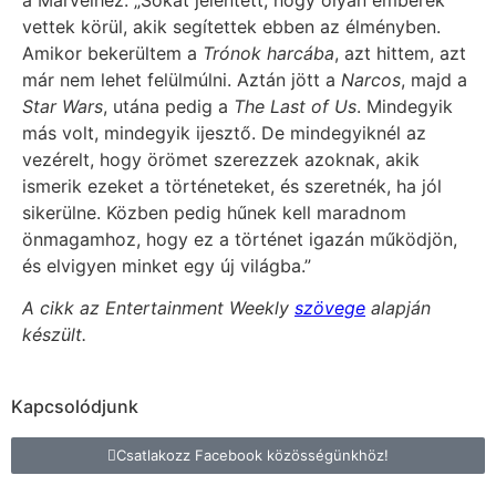
vettek körül, akik segítettek ebben az élményben.
Amikor bekerültem a
Trónok harcába
, azt hittem, azt
már nem lehet felülmúlni. Aztán jött a
Narcos
, majd a
Star Wars
, utána pedig a
The Last of Us
. Mindegyik
más volt, mindegyik ijesztő. De mindegyiknél az
vezérelt, hogy örömet szerezzek azoknak, akik
ismerik ezeket a történeteket, és szeretnék, ha jól
sikerülne. Közben pedig hűnek kell maradnom
önmagamhoz, hogy ez a történet igazán működjön,
és elvigyen minket egy új világba.”
A cikk az Entertainment Weekly
szövege
alapján
készült.
Kapcsolódjunk
Csatlakozz Facebook közösségünkhöz!