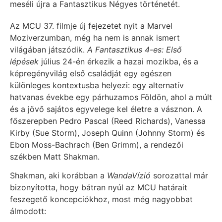
meséli újra a Fantasztikus Négyes történetét.
Az MCU 37. filmje új fejezetet nyit a Marvel
Moziverzumban, még ha nem is annak ismert
világában játszódik.
A Fantasztikus 4-es: Első
lépések
július 24-én érkezik a hazai mozikba, és a
képregényvilág első családját egy egészen
különleges kontextusba helyezi: egy alternatív
hatvanas évekbe egy párhuzamos Földön, ahol a múlt
és a jövő sajátos egyvelege kel életre a vásznon. A
főszerepben Pedro Pascal (Reed Richards), Vanessa
Kirby (Sue Storm), Joseph Quinn (Johnny Storm) és
Ebon Moss-Bachrach (Ben Grimm), a rendezői
székben Matt Shakman.
Shakman, aki korábban a
WandaVízió
sorozattal már
bizonyította, hogy bátran nyúl az MCU határait
feszegető koncepciókhoz, most még nagyobbat
álmodott: