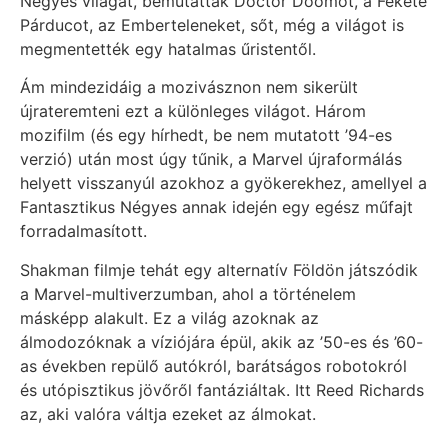
Négyes világát, bemutatták Doctor Doomot, a Fekete
Párducot, az Emberteleneket, sőt, még a világot is
megmentették egy hatalmas űristentől.
Ám mindezidáig a mozivásznon nem sikerült
újrateremteni ezt a különleges világot. Három
mozifilm (és egy hírhedt, be nem mutatott ’94-es
verzió) után most úgy tűnik, a Marvel újraformálás
helyett visszanyúl azokhoz a gyökerekhez, amellyel a
Fantasztikus Négyes annak idején egy egész műfajt
forradalmasított.
Shakman filmje tehát egy alternatív Földön játszódik
a Marvel-multiverzumban, ahol a történelem
másképp alakult. Ez a világ azoknak az
álmodozóknak a víziójára épül, akik az ’50-es és ’60-
as években repülő autókról, barátságos robotokról
és utópisztikus jövőről fantáziáltak. Itt Reed Richards
az, aki valóra váltja ezeket az álmokat.