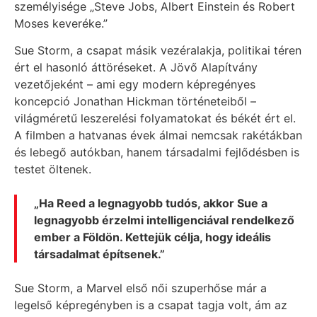
személyisége „Steve Jobs, Albert Einstein és Robert
Moses keveréke.”
Sue Storm, a csapat másik vezéralakja, politikai téren
ért el hasonló áttöréseket. A Jövő Alapítvány
vezetőjeként – ami egy modern képregényes
koncepció Jonathan Hickman történeteiből –
világméretű leszerelési folyamatokat és békét ért el.
A filmben a hatvanas évek álmai nemcsak rakétákban
és lebegő autókban, hanem társadalmi fejlődésben is
testet öltenek.
„Ha Reed a legnagyobb tudós, akkor Sue a
legnagyobb érzelmi intelligenciával rendelkező
ember a Földön. Kettejük célja, hogy ideális
társadalmat építsenek.”
Sue Storm, a Marvel első női szuperhőse már a
legelső képregényben is a csapat tagja volt, ám az