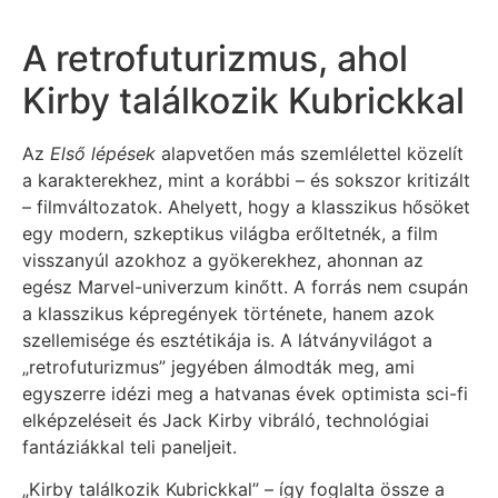
A retrofuturizmus, ahol
Kirby találkozik Kubrickkal
Az
Első lépések
alapvetően más szemlélettel közelít
a karakterekhez, mint a korábbi – és sokszor kritizált
– filmváltozatok. Ahelyett, hogy a klasszikus hősöket
egy modern, szkeptikus világba erőltetnék, a film
visszanyúl azokhoz a gyökerekhez, ahonnan az
egész Marvel-univerzum kinőtt. A forrás nem csupán
a klasszikus képregények története, hanem azok
szellemisége és esztétikája is. A látványvilágot a
„retrofuturizmus” jegyében álmodták meg, ami
egyszerre idézi meg a hatvanas évek optimista sci-fi
elképzeléseit és Jack Kirby vibráló, technológiai
fantáziákkal teli paneljeit.
„Kirby találkozik Kubrickkal” – így foglalta össze a