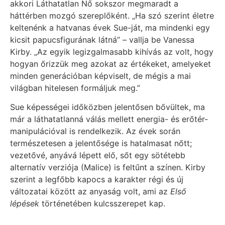
akkori Láthatatlan Nő sokszor megmaradt a
háttérben mozgó szereplőként. „Ha szó szerint életre
keltenénk a hatvanas évek Sue-ját, ma mindenki egy
kicsit papucsfigurának látná” – vallja be Vanessa
Kirby. „Az egyik legizgalmasabb kihívás az volt, hogy
hogyan őrizzük meg azokat az értékeket, amelyeket
minden generációban képviselt, de mégis a mai
világban hitelesen formáljuk meg.”
Sue képességei időközben jelentősen bővültek, ma
már a láthatatlanná válás mellett energia- és erőtér-
manipulációval is rendelkezik. Az évek során
természetesen a jelentősége is hatalmasat nőtt;
vezetővé, anyává lépett elő, sőt egy sötétebb
alternatív verziója (Malice) is feltűnt a színen. Kirby
szerint a legfőbb kapocs a karakter régi és új
változatai között az anyaság volt, ami az
Első
lépések
történetében kulcsszerepet kap.