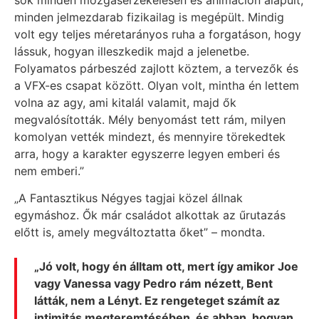
minden jelmezdarab fizikailag is megépült. Mindig
volt egy teljes méretarányos ruha a forgatáson, hogy
lássuk, hogyan illeszkedik majd a jelenetbe.
Folyamatos párbeszéd zajlott köztem, a tervezők és
a VFX-es csapat között. Olyan volt, mintha én lettem
volna az agy, ami kitalál valamit, majd ők
megvalósították. Mély benyomást tett rám, milyen
komolyan vették mindezt, és mennyire törekedtek
arra, hogy a karakter egyszerre legyen emberi és
nem emberi.”
„A Fantasztikus Négyes tagjai közel állnak
egymáshoz. Ők már családot alkottak az űrutazás
előtt is, amely megváltoztatta őket” – mondta.
„Jó volt, hogy én álltam ott, mert így amikor Joe
vagy Vanessa vagy Pedro rám nézett, Bent
látták, nem a Lényt. Ez rengeteget számít az
intimitás megteremtésében, és abban, hogyan