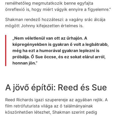
remélhetőleg megmutatkozik benne egyfajta
önreflexió is, hogy miért vágyik ennyire a figyelemre.”
Shakman rendező hozzáteszi: a vagány srác álcája
mögött Johnny kifejezetten értelmes is.
„Nem véletlenül van ott az űrhajón. A
képregényekben is gyakran ő volt a legbátrabb,
még ha ezt a humorával gyakran leplezni is
próbálja. Ő Sue öccse, és ez sokat elárul arról,
honnan jön.”
A jövő építői: Reed és Sue
Reed Richards igazi szuperereje az agyában rejlik. A
film retrófuturista világa az ő találmányainak
köszönhetően létezhet, Shakman szerint pedig