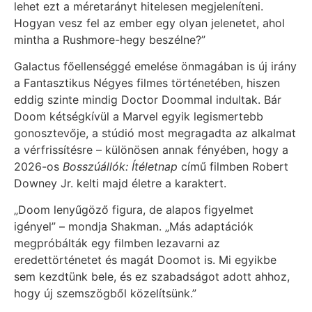
lehet ezt a méretarányt hitelesen megjeleníteni.
Hogyan vesz fel az ember egy olyan jelenetet, ahol
mintha a Rushmore-hegy beszélne?”
Galactus főellenséggé emelése önmagában is új irány
a Fantasztikus Négyes filmes történetében, hiszen
eddig szinte mindig Doctor Doommal indultak. Bár
Doom kétségkívül a Marvel egyik legismertebb
gonosztevője, a stúdió most megragadta az alkalmat
a vérfrissítésre – különösen annak fényében, hogy a
2026-os
Bosszúállók: Ítéletnap
című filmben Robert
Downey Jr. kelti majd életre a karaktert.
„Doom lenyűgöző figura, de alapos figyelmet
igényel” – mondja Shakman. „Más adaptációk
megpróbálták egy filmben lezavarni az
eredettörténetet és magát Doomot is. Mi egyikbe
sem kezdtünk bele, és ez szabadságot adott ahhoz,
hogy új szemszögből közelítsünk.”