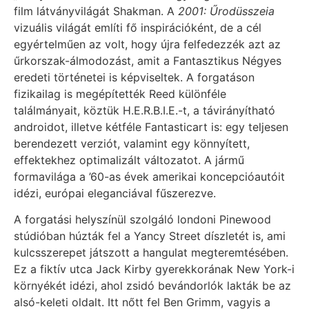
film látványvilágát Shakman. A
2001: Űrodüsszeia
vizuális világát említi fő inspirációként, de a cél
egyértelműen az volt, hogy újra felfedezzék azt az
űrkorszak-álmodozást, amit a Fantasztikus Négyes
eredeti történetei is képviseltek. A forgatáson
fizikailag is megépítették Reed különféle
találmányait, köztük H.E.R.B.I.E.-t, a távirányítható
androidot, illetve kétféle Fantasticart is: egy teljesen
berendezett verziót, valamint egy könnyített,
effektekhez optimalizált változatot. A jármű
formavilága a ’60-as évek amerikai koncepcióautóit
idézi, európai eleganciával fűszerezve.
A forgatási helyszínül szolgáló londoni Pinewood
stúdióban húzták fel a Yancy Street díszletét is, ami
kulcsszerepet játszott a hangulat megteremtésében.
Ez a fiktív utca Jack Kirby gyerekkorának New York-i
környékét idézi, ahol zsidó bevándorlók lakták be az
alsó-keleti oldalt. Itt nőtt fel Ben Grimm, vagyis a