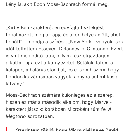
Lény is, akit Ebon Moss-Bachrach formál meg.
„Kirby Ben karakterében egyfajta tisztelgést
fogalmazott meg az apja és azon helyek előtt, ahol
felnőtt” – mondja a színész. „New York-i vagyok, sok
időt töltöttem Essexen, Delancey-n, Clintonon. Ezért
is volt megindító látni, milyen részletgazdagon
alkották újra ezt a környezetet. Sétálok, látom a
kalapos, a halárus standját, és el sem hiszem, hogy
London külvárosában vagyok, annyira autentikus a
látvány.”
Moss-Bachrach számára különleges ez a szerep,
hiszen ez már a második alkalom, hogy Marvel-
karaktert játszik: korábban Microként tűnt fel
A
Megtorló
sorozatban.
„Szerintem tök jó, hogy Micro civil neve David