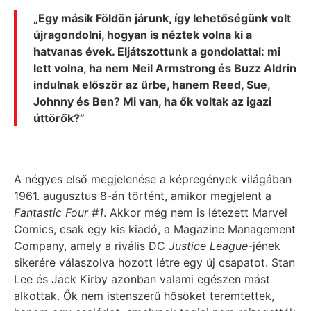
„Egy másik Földön járunk, így lehetőségünk volt
újragondolni, hogyan is néztek volna ki a
hatvanas évek. Eljátszottunk a gondolattal: mi
lett volna, ha nem Neil Armstrong és Buzz Aldrin
indulnak először az űrbe, hanem Reed, Sue,
Johnny és Ben? Mi van, ha ők voltak az igazi
úttörők?”
A négyes első megjelenése a képregények világában
1961. augusztus 8-án történt, amikor megjelent a
Fantastic Four #1
. Akkor még nem is létezett Marvel
Comics, csak egy kis kiadó, a Magazine Management
Company, amely a rivális DC
Justice League
-jének
sikerére válaszolva hozott létre egy új csapatot. Stan
Lee és Jack Kirby azonban valami egészen mást
alkottak. Ők nem istenszerű hősöket teremtettek,