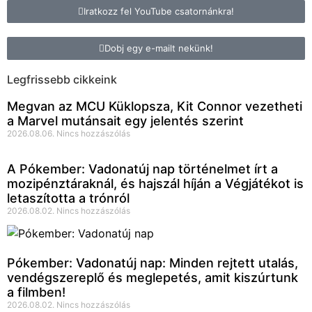
Iratkozz fel YouTube csatornánkra!
Dobj egy e-mailt nekünk!
Legfrissebb cikkeink
Megvan az MCU Küklopsza, Kit Connor vezetheti
a Marvel mutánsait egy jelentés szerint
2026.08.06.
Nincs hozzászólás
A Pókember: Vadonatúj nap történelmet írt a
mozipénztáraknál, és hajszál híján a Végjátékot is
letaszította a trónról
2026.08.02.
Nincs hozzászólás
Pókember: Vadonatúj nap: Minden rejtett utalás,
vendégszereplő és meglepetés, amit kiszúrtunk
a filmben!
2026.08.02.
Nincs hozzászólás