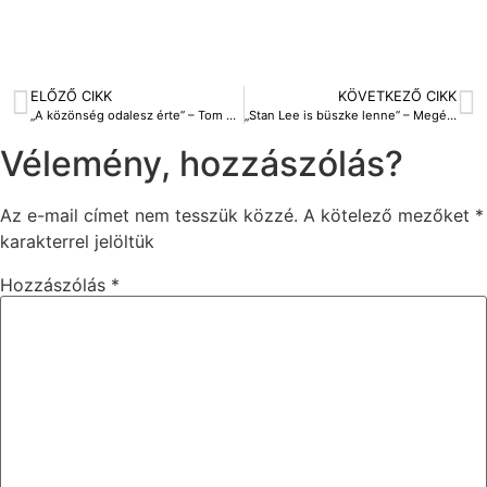
ELŐZŐ CIKK
KÖVETKEZŐ CIKK
„A közönség odalesz érte” – Tom Holland szerint látványában is új irányt vesz az új Pókember-film
„Stan Lee is büszke lenne” – Megérkeztek az első reakciók A Fantasztikus 4-esre
Vélemény, hozzászólás?
Az e-mail címet nem tesszük közzé.
A kötelező mezőket
*
karakterrel jelöltük
Hozzászólás
*