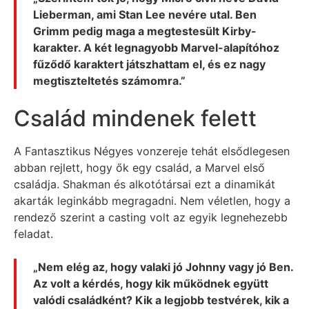
Lieberman, ami Stan Lee nevére utal. Ben
Grimm pedig maga a megtestesült Kirby-
karakter. A két legnagyobb Marvel-alapítóhoz
fűződő karaktert játszhattam el, és ez nagy
megtiszteltetés számomra.”
Család mindenek felett
A Fantasztikus Négyes vonzereje tehát elsődlegesen
abban rejlett, hogy ők egy család, a Marvel első
családja. Shakman és alkotótársai ezt a dinamikát
akarták leginkább megragadni. Nem véletlen, hogy a
rendező szerint a casting volt az egyik legnehezebb
feladat.
„Nem elég az, hogy valaki jó Johnny vagy jó Ben.
Az volt a kérdés, hogy kik működnek együtt
valódi családként? Kik a legjobb testvérek, kik a