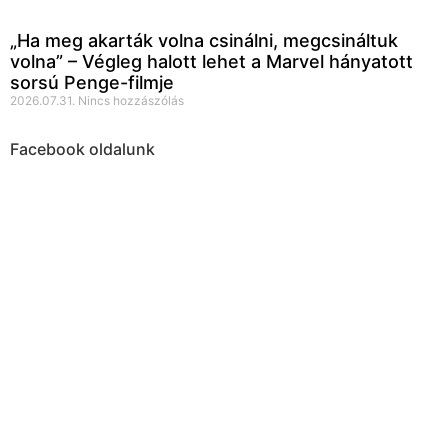
„Ha meg akarták volna csinálni, megcsináltuk
volna” – Végleg halott lehet a Marvel hányatott
sorsú Penge-filmje
2026.07.31.
Nincs hozzászólás
Facebook oldalunk