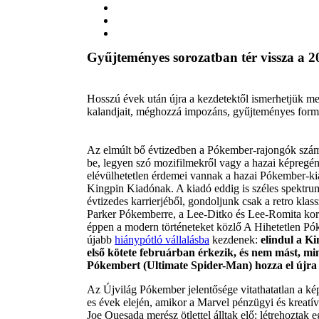
Gyűjteményes sorozatban tér vissza a 2
Hosszú évek után újra a kezdetektől ismerhetjük me
kalandjait, méghozzá impozáns, gyűjteményes for
Az elmúlt bő évtizedben a Pókember-rajongók számá
be, legyen szó mozifilmekről vagy a hazai képregé
elévülhetetlen érdemei vannak a hazai Pókember-ki
Kingpin Kiadónak. A kiadó eddig is széles spektrum
évtizedes karrierjéből, gondoljunk csak a retro klas
Parker Pókemberre, a Lee-Ditko és Lee-Romita kor
éppen a modern történeteket közlő A Hihetetlen P
újabb
hiánypótló vállalásba
kezdenek:
elindul a K
első kötete februárban érkezik, és nem mást, mi
Pókembert (Ultimate Spider-Man) hozza el újra
Az Újvilág Pókember jelentősége vitathatatlan a ké
es évek elején, amikor a Marvel pénzügyi és kreatív
Joe Quesada merész ötlettel álltak elő: létrehoztak 