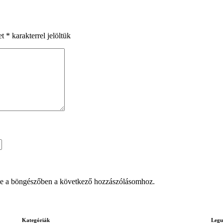
et
*
karakterrel jelöltük
e a böngészőben a következő hozzászólásomhoz.
Kategóriák
Legu