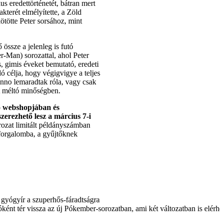
kus eredettörténetét, bátran mert
kterét elmélyítette, a Zöld
ötte Peter sorsához, mint
össze a jelenleg is futó
r-Man) sorozattal, ahol Peter
s, gimis éveket bemutató, eredeti
dó célja, hogy végigvigye a teljes
 anno lemaradtak róla, vagy csak
t méltó minőségben.
dó webshopjában és
zerezhető lesz a március 7-i
ozat limitált példányszámban
 forgalomba, a gyűjtőknek
 gyógyír a szuperhős-fáradtságra
nt tér vissza az új Pókember-sorozatban, ami két változatban is elérh