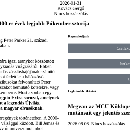
2026-01-31
Kovács Gergő
Nincs hozzászólás
000-es évek legjobb Pókember-sztorija
Kapcsolódjunk
g Peter Parker 21. századi
mában.
Csatlak
ra igazi aranykor köszöntött
Iratko
nykiadás virágzásáról. Ebben
adás zászlóshajójának számító
ot fedett le a hálószövő
D
szikusokat felvonultató Peter
szakot bemutató kötetekre, vagy
Legfrissebb cikkeink
ókemberre. Most azonban egy
ingpin Extra sorozat, amelynek
nt a legendás Újvilág
Megvan az MCU Küklopsza
 a magyar olvasóknak.
mutánsait egy jelentés szer
pregények történetében. A 2000-
 válsággal küzdött, Bill Jemas és
2026.08.06.
Nincs hozzászólás
egy új univerzumot, ahol