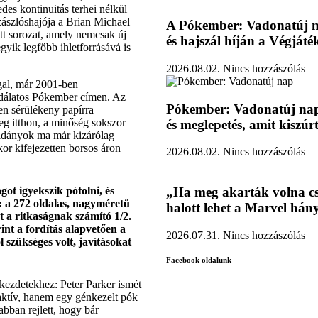
edes kontinuitás terhei nélkül
ászlóshajója a Brian Michael
A Pókember: Vadonatúj na
tt sorozat, amely nemcsak új
és hajszál híján a Végjáték
gyik legfőbb ihletforrásává is
2026.08.02.
Nincs hozzászólás
gal, már 2001-ben
odálatos Pókember címen. Az
Pókember: Vadonatúj nap:
en sérülékeny papírra
eg itthon, a minőség sokszor
és meglepetés, amit kiszúr
éldányok ma már kizárólag
or kifejezetten borsos áron
2026.08.02.
Nincs hozzászólás
got igyekszik pótolni, és
„Ha meg akarták volna cs
: a 272 oldalas, nagyméretű
halott lehet a Marvel hány
t a ritkaságnak számító 1/2.
int a fordítás alapvetően a
2026.07.31.
Nincs hozzászólás
 szükséges volt, javításokat
Facebook oldalunk
 kezdetekhez: Peter Parker ismét
oaktív, hanem egy génkezelt pók
bban rejlett, hogy bár