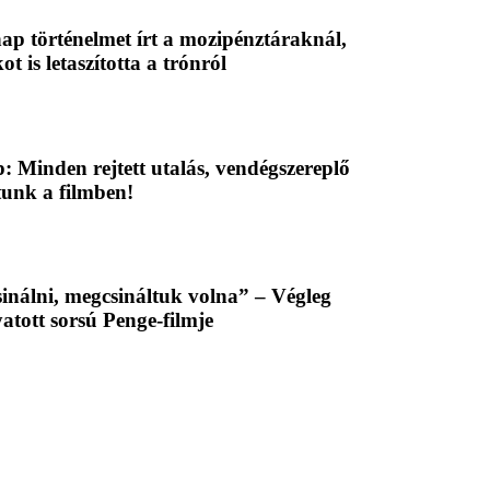
p történelmet írt a mozipénztáraknál,
ot is letaszította a trónról
 Minden rejtett utalás, vendégszereplő
tunk a filmben!
inálni, megcsináltuk volna” – Végleg
atott sorsú Penge-filmje