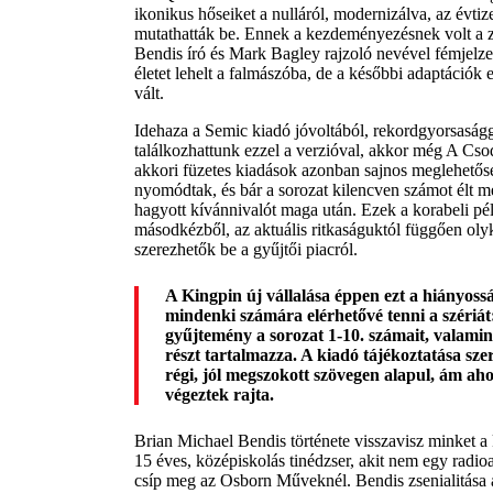
ikonikus hőseiket a nulláról, modernizálva, az évtiz
mutathatták be. Ennek a kezdeményezésnek volt a z
Bendis író és Mark Bagley rajzoló nevével fémjelze
életet lehelt a falmászóba, de a későbbi adaptációk e
vált.
Idehaza a Semic kiadó jóvoltából, rekordgyorsaság
találkozhattunk ezzel a verzióval, akkor még A Cs
akkori füzetes kiadások azonban sajnos meglehetős
nyomódtak, és bár a sorozat kilencven számot élt m
hagyott kívánnivalót maga után. Ezek a korabeli p
másodkézből, az aktuális ritkaságuktól függően olyk
szerezhetők be a gyűjtői piacról.
A Kingpin új vállalása éppen ezt a hiányossá
mindenki számára elérhetővé tenni a szériát
gyűjtemény a sorozat 1-10. számait, valamin
részt tartalmazza. A kiadó tájékoztatása szer
régi, jól megszokott szövegen alapul, ám ahol
végeztek rajta.
Brian Michael Bendis története visszavisz minket a
15 éves, középiskolás tinédzser, akit nem egy radi
csíp meg az Osborn Műveknél. Bendis zsenialitása a