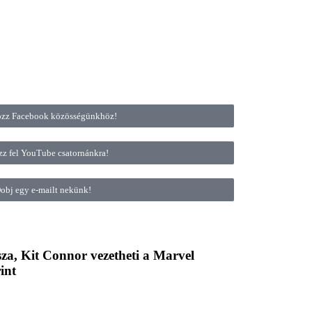
ozz Facebook közösségünkhöz!
zz fel YouTube csatornánkra!
obj egy e-mailt nekünk!
, Kit Connor vezetheti a Marvel
int