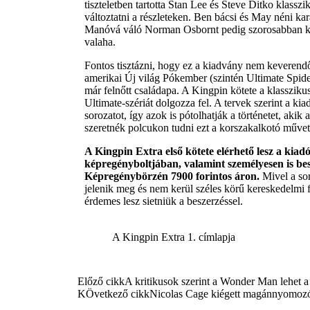
tiszteletben tartotta Stan Lee és Steve Ditko klasszi
változtatni a részleteken. Ben bácsi és May néni kara
Manóvá váló Norman Osbornt pedig szorosabban köt
valaha.
Fontos tisztázni, hogy ez a kiadvány nem keverendő 
amerikai Új világ Pókember (szintén Ultimate Spide
már felnőtt családapa. A Kingpin kötete a klassziku
Ultimate-szériát dolgozza fel. A tervek szerint a kia
sorozatot, így azok is pótolhatják a történetet, akik
szeretnék polcukon tudni ezt a korszakalkotó műve
A Kingpin Extra első kötete elérhető lesz a kia
képregényboltjában, valamint személyesen is bes
Képregénybörzén 7900 forintos áron.
Mivel a sor
jelenik meg és nem kerül széles körű kereskedelmi
érdemes lesz sietniük a beszerzéssel.
A Kingpin Extra 1. címlapja
Előző cikk
A kritikusok szerint a Wonder Man lehet a
KÖvetkező cikk
Nicolas Cage kiégett magánnyomozóké