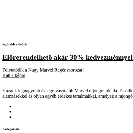
legújabb videónk
Előrerendelhető akár 30% kedvezménnyel
Folytatódik a Nagy Marvel Regénysorozat!
Katt a képre
Hazánk legnagyobb és legolvasottabb Marvel rajongói oldala. Elsődleg
elemzésekkel és olyan egyéb érdekes tartalmakkal, amelyek a rajongó
Kategóriák