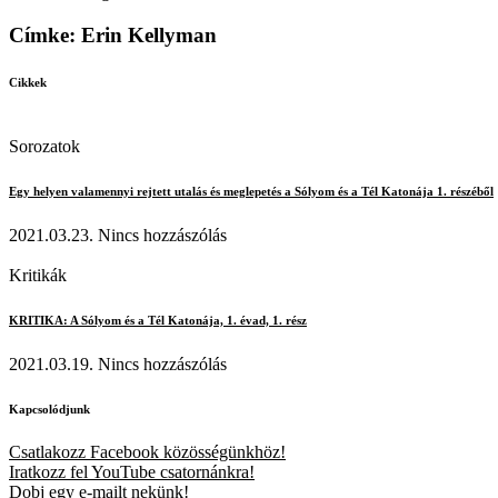
Címke: Erin Kellyman
Cikkek
Sorozatok
Egy helyen valamennyi rejtett utalás és meglepetés a Sólyom és a Tél Katonája 1. részéből
2021.03.23.
Nincs hozzászólás
Kritikák
KRITIKA: A Sólyom és a Tél Katonája, 1. évad, 1. rész
2021.03.19.
Nincs hozzászólás
Kapcsolódjunk
Csatlakozz Facebook közösségünkhöz!
Iratkozz fel YouTube csatornánkra!
Dobj egy e-mailt nekünk!