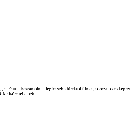
es célunk beszámolni a legfrissebb hírekről filmes, sorozatos és képreg
k kedvére tehetnek.