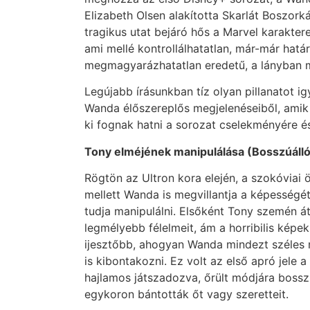
Elizabeth Olsen alakította Skarlát Boszork
tragikus utat bejáró hős a Marvel karakter
ami mellé kontrollálhatatlan, már-már határ
megmagyarázhatatlan eredetű, a lányban m
Legújabb írásunkban tíz olyan pillanatot 
Wanda élőszereplős megjelenéseiből, amik
ki fognak hatni a sorozat cselekményére és
Tony elméjének manipulálása (Bosszúállók
Rögtön az Ultron kora elején, a szokóviai 
mellett Wanda is megvillantja a képességét
tudja manipulálni. Elsőként Tony szemén át
legmélyebb félelmeit, ám a horribilis kép
ijesztőbb, ahogyan Wanda mindezt széles 
is kibontakozni. Ez volt az első apró jele a
hajlamos játszadozva, őrült módjára bosszú
egykoron bántották őt vagy szeretteit.