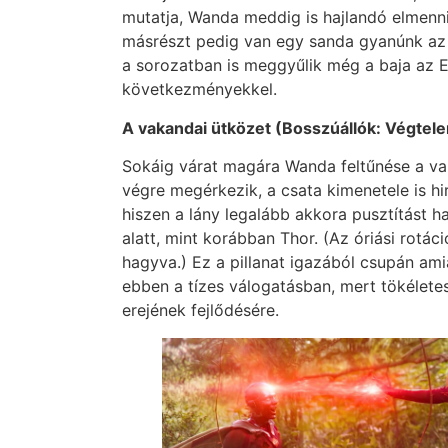
mutatja, Wanda meddig is hajlandó elmenn
másrészt pedig van egy sanda gyanúnk az 
a sorozatban is meggyűlik még a baja az E
következményekkel.
A vakandai ütközet (Bosszúállók: Végtel
Sokáig várat magára Wanda feltűnése a va
végre megérkezik, a csata kimenetele is hir
hiszen a lány legalább akkora pusztítást 
alatt, mint korábban Thor. (Az óriási rotá
hagyva.) Ez a pillanat igazából csupán am
ebben a tízes válogatásban, mert tökélete
erejének fejlődésére.