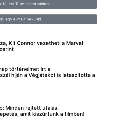
zz fel YouTube csatornánkra!
bj egy e-mailt nekünk!
, Kit Connor vezetheti a Marvel
zerint
ap történelmet írt a
zál híján a Végjátékot is letaszította a
 Minden rejtett utalás,
petés, amit kiszúrtunk a filmben!