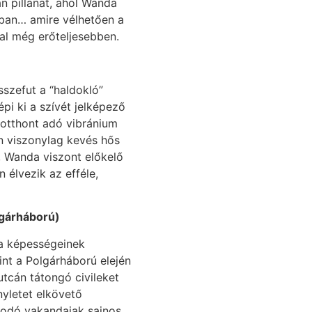
an pillanat, ahol Wanda
ában… amire vélhetően a
al még erőteljesebben.
szefut a “haldokló”
pi ki a szívét jelképező
 otthont adó vibránium
án viszonylag kevés hős
, Wanda viszont előkelő
n élvezik az efféle,
lgárháború)
a képességeinek
mint a Polgárháború elején
utcán tátongó civileket
yletet elkövető
kodó vakandaiak sajnos