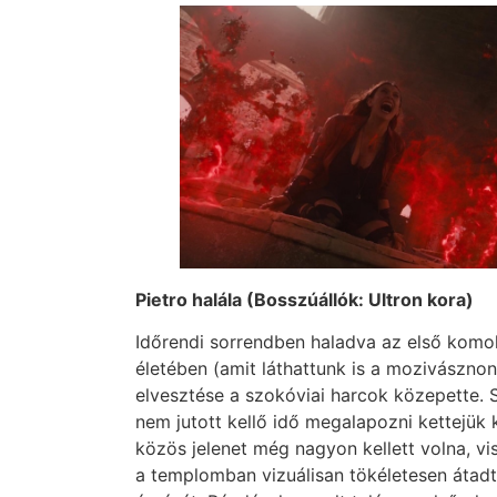
Pietro halála (Bosszúállók: Ultron kora)
Időrendi sorrendben haladva az első kom
életében (amit láthattunk is a mozivásznon)
elvesztése a szokóviai harcok közepette. S
nem jutott kellő idő megalapozni kettejük 
közös jelenet még nagyon kellett volna, 
a templomban vizuálisan tökéletesen átadt