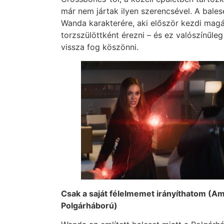
már nem jártak ilyen szerencsével. A balese
Wanda karakterére, aki először kezdi magá
torzszülöttként érezni – és ez valószínűleg
vissza fog köszönni.
Csak a saját félelmemet irányíthatom (Am
Polgárháború)