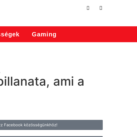
sségek
Gaming
s
llanata, ami a
zz Facebook közösségünkhöz!