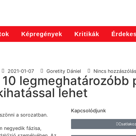
tok
Képregények
Kritikák
Érdeke
2021-01-07
Goretity Dániel
Nincs hozzászólá
10 legmeghatározóbb pi
kihatással lehet
Kapcsolódjunk
szönni a sorozatban.
Csatlako
m negyedik fázisa,
daVízió személyében. Az