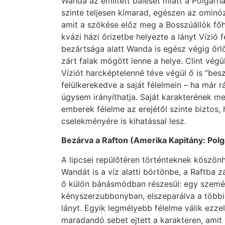
Wanda az említett baleset miatt a Polgár
szinte teljesen kimarad, egészen az ominóz
amit a szökése előz meg a Bosszúállók főh
kvázi házi őrizetbe helyezte a lányt Vízió f
bezártsága alatt Wanda is egész végig őrlő
zárt falak mögött lenne a helye. Clint vég
Víziót harcképtelenné téve végül ő is “beszá
felülkerekedve a saját félelmein – ha már 
úgysem irányíthatja. Saját karakterének m
emberek félelme az erejétől szinte biztos
cselekményére is kihatással lesz.
Bezárva a Rafton (Amerika Kapitány: Pol
A lipcsei repülőtéren történteknek köszön
Wandát is a víz alatti börtönbe, a Raftba z
ő külön bánásmódban részesül: egy szemé
kényszerzubbonyban, elszeparálva a többi
lányt. Egyik legmélyebb félelme válik ezze
maradandó sebet ejtett a karakteren, amit v