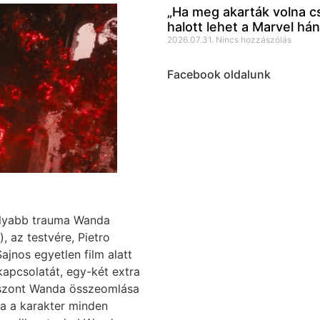
„Ha meg akarták volna cs
halott lehet a Marvel há
2026.07.31.
Nincs hozzászólás
Facebook oldalunk
olyabb trauma Wanda
, az testvére, Pietro
ajnos egyetlen film alatt
kapcsolatát, egy-két extra
viszont Wanda összeomlása
a a karakter minden