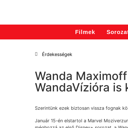
Filmek
Soroza
Érdekességek
Wanda Maximoff 
WandaVízióra is 
Szerintünk ezek biztosan vissza fognak kö
Január 15-én elstartol a Marvel Moziverzu
méghozzá az első Disney+ sorozat, a Wan