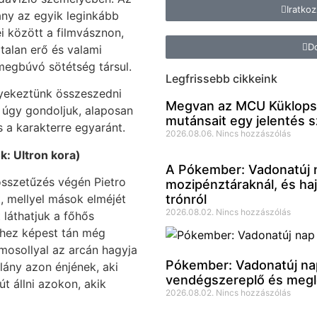
Iratko
ány az egyik leginkább
ei között a filmvásznon,
Do
talan erő és valami
egbúvó sötétség társul.
Legfrissebb cikkeink
igyekeztünk összeszedni
Megvan az MCU Küklopsza
 úgy gondoljuk, alaposan
mutánsait egy jelentés s
 a karakterre egyaránt.
2026.08.06.
Nincs hozzászólás
: Ultron kora)
A Pókember: Vadonatúj n
összetűzés végén Pietro
mozipénztáraknál, és hajs
trónról
, mellyel mások elméjét
2026.08.02.
Nincs hozzászólás
 láthatjuk a főhős
ekhez képest tán még
mosollyal az arcán hagyja
Pókember: Vadonatúj nap:
 lány azon énjének, aki
vendégszereplő és megle
t állni azokon, akik
2026.08.02.
Nincs hozzászólás