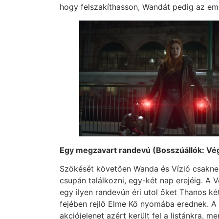
hogy felszakíthasson, Wandát pedig az emb
Egy megzavart randevú (Bosszúállók: Vé
Szökését követően Wanda és Vízió csaknem
csupán találkozni, egy-két nap erejéig. A
egy ilyen randevún éri utol őket Thanos két
fejében rejlő Elme Kő nyomába erednek. A
akciójelenet azért került fel a listánkra, m