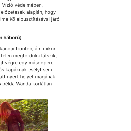
i Vízió védelmében,
előzetesek alapján, hogy
lme Kő elpusztításával járó
en háború)
kandai fronton, ám mikor
telen megfordulni látszik,
hajt végre egy másodperc
ciós kapáknak esélyt sem
iatt nyert helyet magának
s példa Wanda korlátlan