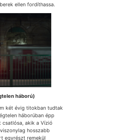
erek ellen fordíthassa.
gtelen háború)
 két évig titokban tudtak
 Végtelen háborúban épp
 csatlósa, akik a Vízió
 viszonylag hosszabb
ert egyrészt remekül