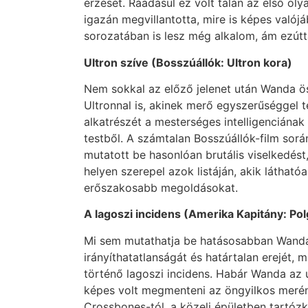
érzését. Ráadásul ez volt talán az első oly
igazán megvillantotta, mire is képes valój
sorozatában is lesz még alkalom, ám ezútt
Ultron szíve (Bosszúállók: Ultron kora)
Nem sokkal az előző jelenet után Wanda ös
Ultronnal is, akinek merő egyszerűséggel té
alkatrészét a mesterséges intelligenciának
testből. A számtalan Bosszúállók-film sor
mutatott be hasonlóan brutális viselkedést
helyen szerepel azok listáján, akik láthatóa
erőszakosabb megoldásokat.
A lagoszi incidens (Amerika Kapitány: Po
Mi sem mutathatja be hatásosabban Wand
irányíthatatlanságát és határtalan erejét, 
történő lagoszi incidens. Habár Wanda az 
képes volt megmenteni az öngyilkos merén
Crossbones-tól, a közeli épületben tartóz