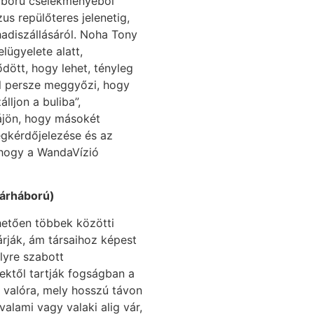
háború cselekményéből
us repülőteres jelenetig,
adiszállásáról. Noha Tony
elügyelete alatt,
dött, hogy lehet, tényleg
ül persze meggyőzi, hogy
lljon a buliba”,
rájön, hogy másokét
egkérdőjelezése és az
, hogy a WandaVízió
gárháború)
hetően többek közötti
árják, ám társaihoz képest
lyre szabott
ektől tartják fogságban a
l valóra, mely hosszú távon
alami vagy valaki alig vár,