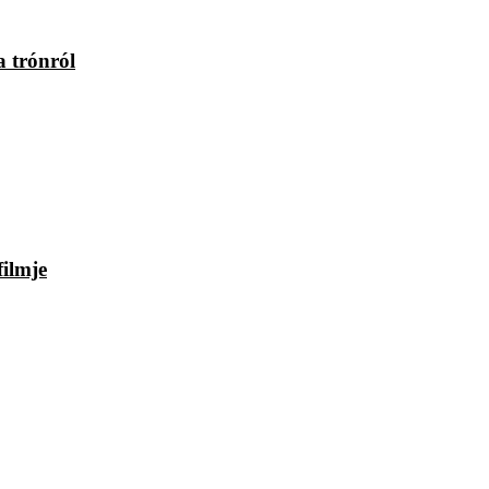
a trónról
filmje