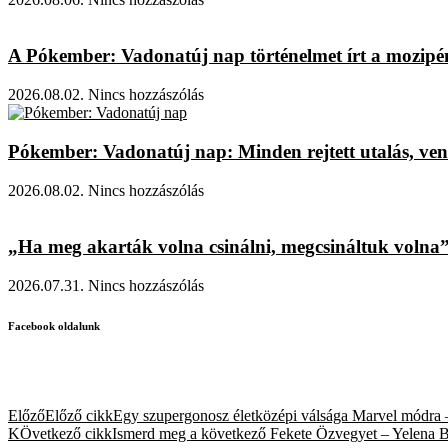
A Pókember: Vadonatúj nap történelmet írt a mozipénzt
2026.08.02.
Nincs hozzászólás
Pókember: Vadonatúj nap: Minden rejtett utalás, vend
2026.08.02.
Nincs hozzászólás
„Ha meg akarták volna csinálni, megcsináltuk volna” 
2026.07.31.
Nincs hozzászólás
Facebook oldalunk
Előző
Előző cikk
Egy szupergonosz életközépi válsága Marvel módra 
KÖvetkező cikk
Ismerd meg a következő Fekete Özvegyet – Yelena Bel