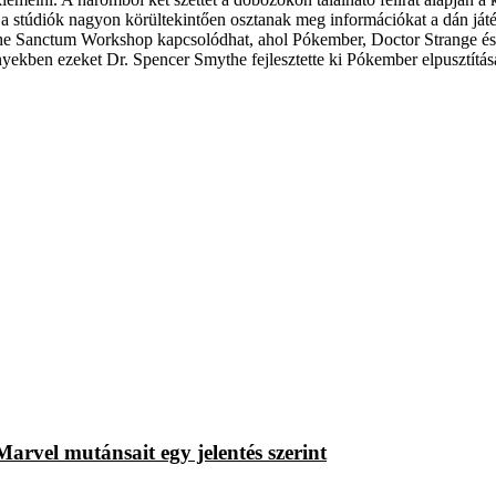
 a stúdiók nagyon körültekintően osztanak meg információkat a dán játé
t the Sanctum Workshop kapcsolódhat, ahol Pókember, Doctor Strange 
kben ezeket Dr. Spencer Smythe fejlesztette ki Pókember elpusztítására
rvel mutánsait egy jelentés szerint