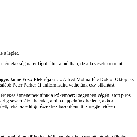
 a leplet.
 érdekesség napvilágot látott a múltban, de a kevesebb mint öt
vagyis Jamie Foxx Elektrója és az Alfred Molina-féle Doktor Oktopusz
alább Peter Parker új uniformisaira vethetünk egy pillantást.
érdekes átmenetnek tűnik a Pókember: Idegenben végén látott piros-
ddig sosem látott hacuka, ami ha tippelnünk kellene, akkor
tett, tehát az eddigi részekhez hasonlóan itt is meglehetősen
ét korábbi mozifilm inspirált, vagyis aligha számíthatunk a filmben