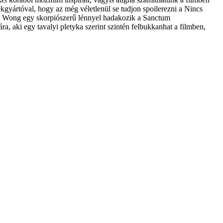
kgyártóval, hogy az még véletlenül se tudjon spoilerezni a Nincs
és Wong egy skorpiószerű lénnyel hadakozik a Sanctum
, aki egy tavalyi pletyka szerint szintén felbukkanhat a filmben,