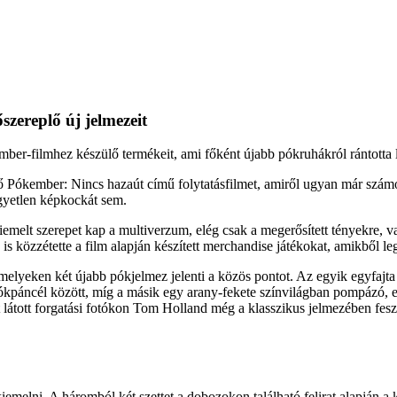
szereplő új jelmezeit
ber-filmhez készülő termékeit, ami főként újabb pókruhákról rántotta le
Pókember: Nincs hazaút című folytatásfilmet, amiről ugyan már számos
gyetlen képkockát sem.
iemelt szerepet kap a multiverzum, elég csak a megerősített tényekre, 
is közzétette a film alapján készített merchandise játékokat, amikből leg
yeken két újabb pókjelmez jelenti a közös pontot. Az egyik egyfajta 
ókpáncél között, míg a másik egy arany-fekete színvilágban pompázó, e
 látott forgatási fotókon Tom Holland még a klasszikus jelmezében feszí
elni. A háromból két szettet a dobozokon található felirat alapján a k