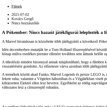
Filmek
2021-07-02
Kovács Gergő
Nincs hozzászólás
A Pókember: Nincs hazaút játékfigurái leleplezték a fő
A Marvel hivatalosan is közzétette több játékgyártó a következő Pókem
Idén decemberben mutatják be a Tom Holland főszereplésével készülő 
hónap múlva esedékes premier ellenére továbbra sem láttunk belőle e
A titkolózás minden bizonnyal annak tulajdonítható, hogy a filmben k
visszatérésére gondolni. Az előzetesre várva azonban több játékgyártó 
A termékek között akad Funko, Marvel Legends és persze LEGO is, mel
fekete ruha, valamint a Végtelen háborúban és a Végjátékban viselt p
kifejezetten Elektró ellen lesz bevetve. Egyébként az eddig napvilágot
változatos lesz a címszereplő ruhatára.
Az említett játékokból talán még a LEGO csomagjait érdemes külön kiem