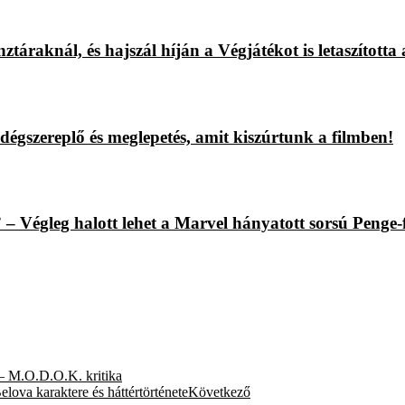
áraknál, és hajszál híján a Végjátékot is letaszította 
égszereplő és meglepetés, amit kiszúrtunk a filmben!
– Végleg halott lehet a Marvel hányatott sorsú Penge-
– M.O.D.O.K. kritika
ova karaktere és háttértörténete
Következő