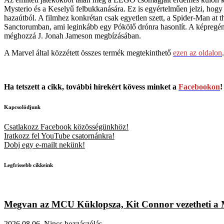
Mysterio és a Keselyű felbukkanására. Ez is egyértelműen jelzi, hogy
hazaútból. A filmhez konkrétan csak egyetlen szett, a Spider-Man a
Sanctorumban, ami leginkább egy Pókölő drónra hasonlít. A képregénye
méghozzá J. Jonah Jameson megbízásában.
A Marvel által közzétett összes termék megtekinthető
ezen az oldalon
.
Ha tetszett a cikk, további hírekért kövess minket a
Facebookon
!
Kapcsolódjunk
Csatlakozz Facebook közösségünkhöz!
Iratkozz fel YouTube csatornánkra!
Dobj egy e-mailt nekünk!
Legfrissebb cikkeink
Megvan az MCU Küklopsza, Kit Connor vezetheti a Ma
2026.08.06.
Nincs hozzászólás