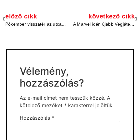
előző cikk
következő cikk
Pókember visszatér az utcai bűnüldözéshez, és Megtorló szerepe is megerősítést nyert
A Marvel idén újabb Végjátékra készül
Vélemény,
hozzászólás?
Az e-mail címet nem tesszük közzé.
A
kötelező mezőket
*
karakterrel jelöltük
Hozzászólás
*