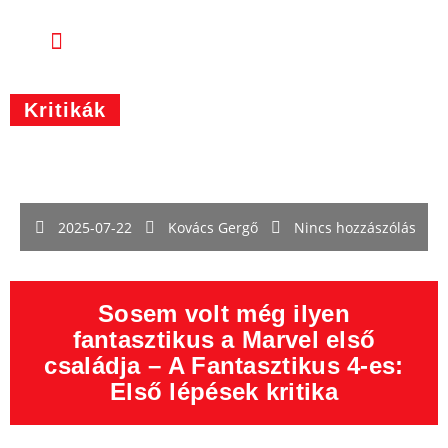
Kritikák
2025-07-22
Kovács Gergő
Nincs hozzászólás
Sosem volt még ilyen
fantasztikus a Marvel első
családja – A Fantasztikus 4-es:
Első lépések kritika