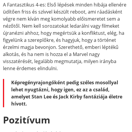
A Fantasztikus 4-es: Első lépések minden hibája ellenére
üdítően friss és szívvel készült reboot, ami ráadásként
végre nem kíván meg komolyabb előismeretet sem a
nézőtől. Nem kell sorozatokat ledarálni vagy filmeket
újranézni ahhoz, hogy megértsük a konfliktust, elég, ha
figyelünk a szereplőkre, és hagyjuk, hogy a történet
érzelmi magja bevonjon. Szerethető, emberi léptékű
alkotás, és ha nem is hozza el a Marvel nagy
visszatérését, legalább megmutatja, milyen irányba
lenne érdemes elindulni.
Képregényrajongóként pedig széles mosollyal
lehet nyugtázni, hogy igen, ez az a család,
amelyet Stan Lee és Jack Kirby fantáziája életre
hívott.
Pozitívum