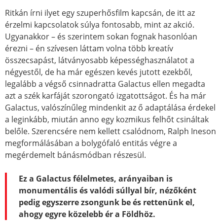
Ritkán írni ilyet egy szuperhősfilm kapcsán, de itt az
érzelmi kapcsolatok súlya fontosabb, mint az akció.
Ugyanakkor – és szerintem sokan fognak hasonlóan
érezni – én szívesen láttam volna több kreatív
összecsapást, látványosabb képességhasználatot a
négyestől, de ha már egészen kevés jutott ezekből,
legalább a végső csinnadratta Galactus ellen megadta
azt a szék karfáját szorongató izgatottságot. És ha már
Galactus, valószínűleg mindenkit az ő adaptálása érdekel
a leginkább, miután anno egy kozmikus felhőt csináltak
belőle. Szerencsére nem kellett csalódnom, Ralph Ineson
megformálásában a bolygófaló entitás végre a
megérdemelt bánásmódban részesül.
Ez a Galactus félelmetes, arányaiban is
monumentális
és valódi súllyal bír, nézőként
pedig egyszerre zsongunk be és rettenünk el,
ahogy egyre közelebb ér a Földhöz.