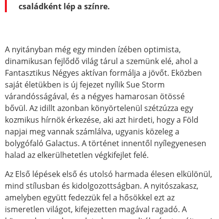
családként lép a színre.
A nyitányban még egy minden ízében optimista,
dinamikusan fejlődő világ tárul a szemünk elé, ahol a
Fantasztikus Négyes aktívan formálja a jövőt. Eközben
saját életükben is új fejezet nyílik Sue Storm
várandósságával, és a négyes hamarosan ötössé
bővül. Az idillt azonban könyörtelenül szétzúzza egy
kozmikus hírnök érkezése, aki azt hirdeti, hogy a Föld
napjai meg vannak számlálva, ugyanis közeleg a
bolygófaló Galactus. A történet innentől nyílegyenesen
halad az elkerülhetetlen végkifejlet felé.
Az Első lépések első és utolsó harmada élesen elkülönül,
mind stílusban és kidolgozottságban. A nyitószakasz,
amelyben együtt fedezzük fel a hősökkel ezt az
ismeretlen világot, kifejezetten magával ragadó. A