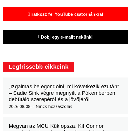
Iratkozz fel YouTube csatornánkra!
Dobj egy e-mailt nekünk!
Legfrissebb cikkeink
„Izgalmas belegondolni, mi következik ezután”
– Sadie Sink végre megnyílt a Pókemberben
debütáló szerepéről és a jövőjéről
2026.08.08.
Nincs hozzászólás
Megvan az MCU Küklopsza, Kit Connor