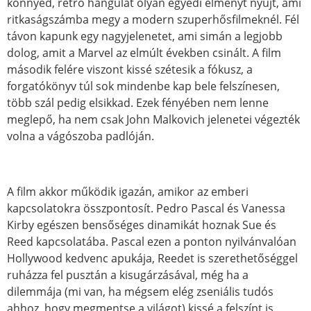
könnyed, retro hangulat olyan egyedi élményt nyújt, ami
ritkaságszámba megy a modern szuperhősfilmeknél. Fél
távon kapunk egy nagyjelenetet, ami simán a legjobb
dolog, amit a Marvel az elmúlt években csinált. A film
második felére viszont kissé szétesik a fókusz, a
forgatókönyv túl sok mindenbe kap bele felszínesen,
több szál pedig elsikkad. Ezek fényében nem lenne
meglepő, ha nem csak John Malkovich jelenetei végezték
volna a vágószoba padlóján.
A film akkor működik igazán, amikor az emberi
kapcsolatokra összpontosít. Pedro Pascal és Vanessa
Kirby egészen bensőséges dinamikát hoznak Sue és
Reed kapcsolatába. Pascal ezen a ponton nyilvánvalóan
Hollywood kedvenc apukája, Reedet is szerethetőséggel
ruházza fel pusztán a kisugárzásával, még ha a
dilemmája (mi van, ha mégsem elég zseniális tudós
ahhoz, hogy megmentse a világot) kissé a felszínt is