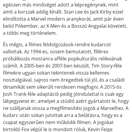
egészen más minőséget adott a képregénynek, mint
amit a korszak addig kínált. Stan Lee és Jack Kirby ezzel
elindította a Marvel modern aranykorát, amit pár éven
belül Pókember, az X-Men és a Bosszú Angyalai követett,
a többi meg történelem.
És mégis, a filmes feldolgozások rendre kudarcot
vallottak. Az 1994-es, sosem bemutatott, filléres
próbálkozás mostanra afféle popkulturális relikviának
számít. A 2005-ben és 2007-ben készült, Tim Story-féle
filmekre ugyan sokan tekintenek vissza kellemes
nosztalgiával, sajnos nem öregedtek túl jól, és a családi
dinamikát sem sikerült rendesen megfogni. A 2015-ös
Josh Trank-féle adaptáció pedig jóindulattal is csak egy
lábjegyzetet ér, amelyet a stúdió azért gyártatott le, hogy
ne szálljanak vissza a megfilmesítési jogok a Marvelhez. A
kudarc után sokan jutottak arra a belátásra, hogy ez a
csapat egyszerűen nem működik filmen. A jogokat
birtokló Fox végül le is mondott róluk, Kevin Feige