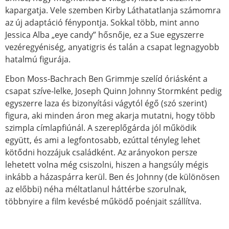
kapargatja. Vele szemben Kirby Láthatatlanja számomra
az új adaptáció fénypontja. Sokkal több, mint anno
Jessica Alba „eye candy” hősnője, ez a Sue egyszerre
vezéregyéniség, anyatigris és talán a csapat legnagyobb
hatalmú figurája.
Ebon Moss-Bachrach Ben Grimmje szelíd óriásként a
csapat szíve-lelke, Joseph Quinn Johnny Stormként pedig
egyszerre laza és bizonyítási vágytól égő (szó szerint)
figura, aki minden áron meg akarja mutatni, hogy több
szimpla címlapfiúnál. A szereplőgárda jól működik
együtt, és ami a legfontosabb, ezúttal tényleg lehet
kötődni hozzájuk családként. Az arányokon persze
lehetett volna még csiszolni, hiszen a hangsúly mégis
inkább a házaspárra kerül. Ben és Johnny (de különösen
az előbbi) néha méltatlanul háttérbe szorulnak,
többnyire a film kevésbé működő poénjait szállítva.