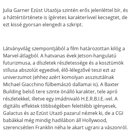
Julia Garner Ezüst Utazója szintén erős jelenléttel bír, és
a háttértörténete is ígéretes karakterívvel kecsegtet, de
ezt kissé gyorsan elengedi a szkript.
Látványvilág szempontjából a film határozottan kilóg a
Marvel-átlagból. A hatvanas évek Jetson-hangulatú
futurizmusa, a díszletek részletessége és a kosztümök
stílusa abszolút egyedivé, élő-lélegzővé teszi ezt az
univerzumot (ehhez azért komolyan asszisztálnak
Michael Giacchino fülbemászó dallamai is). A Baxter
Building belső tere szinte önálló karakter, tele apró
részletekkel, illetve egy imádnivaló H.E.R.B.I.E.-vel. A
digitális effektek többségében felettébb igényesek,
Galactus és az Ezüst Utazó pazarul néznek ki, de a CGI
babákkal még mindig hadilábon áll Hollywood,
szerencsétlen Franklin néha le akart ugrani a vászonról.