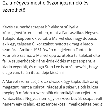
Ez a négyes most először igazán élő és
szerethető.
Kevés szuperhőscsapat bír akkora súllyal a
képregénytörténelemben, mint a Fantasztikus Négyes.
Tulajdonképpen ők voltak a Marvel első nagy dobása,
akik egy teljesen új korszakot nyitottak meg a kiadó
számára. Amikor 1961 őszén megjelent a Fantastic
Four első száma, a Marvel épp az utolsó tartalékait élte
fel. A szuperhősök iránti érdeklődés megcsappant, a
kiadó vegetált, és maga Stan Lee is arról beszélt, hogy
elege van, talán itt az ideje kiszállni.
A Marvel szerencséjére az olvasók úgy kapkodták az új
magazint, mint a cukrot, ráadásul a siker valódi kulcsa
meglepő módon a szereplők dinamikájában rejlett. A
Fantasztikus Négyes nem egy összeverbuvált csapat volt,
hanem egy család, ez az emberközeli megközelítés pedig