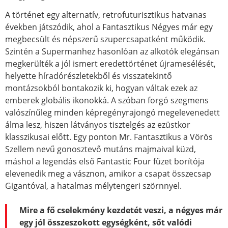
A történet egy alternatív, retrofuturisztikus hatvanas
években játszódik, ahol a Fantasztikus Négyes már egy
megbecsült és népszerű szupercsapatként működik.
Szintén a Supermanhez hasonlóan az alkotók elegánsan
megkerülték a jól ismert eredettörténet újramesélését,
helyette híradórészletekből és visszatekintő
montázsokból bontakozik ki, hogyan váltak ezek az
emberek globális ikonokká. A szóban forgó szegmens
valószínűleg minden képregényrajongó megelevenedett
álma lesz, hiszen látványos tisztelgés az ezüstkor
klasszikusai előtt. Egy ponton Mr. Fantasztikus a Vörös
Szellem nevű gonosztevő mutáns majmaival küzd,
máshol a legendás első Fantastic Four füzet borítója
elevenedik meg a vásznon, amikor a csapat összecsap
Gigantóval, a hatalmas mélytengeri szörnnyel.
Mire a fő cselekmény kezdetét veszi, a négyes már
egy jól összeszokott egységként, sőt valódi