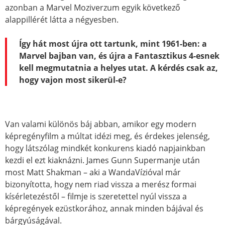
azonban a Marvel Moziverzum egyik következő
alappillérét látta a négyesben.
Így hát most újra ott tartunk, mint 1961-ben: a
Marvel bajban van, és újra a Fantasztikus 4-esnek
kell megmutatnia a helyes utat. A kérdés csak az,
hogy vajon most sikerül-e?
Van valami különös báj abban, amikor egy modern
képregényfilm a múltat idézi meg, és érdekes jelenség,
hogy látszólag mindkét konkurens kiadó napjainkban
kezdi el ezt kiaknázni. James Gunn Supermanje után
most Matt Shakman – aki a WandaVízióval már
bizonyította, hogy nem riad vissza a merész formai
kísérletezéstől – filmje is szeretettel nyúl vissza a
képregények ezüstkorához, annak minden bájával és
bárgyúságával.