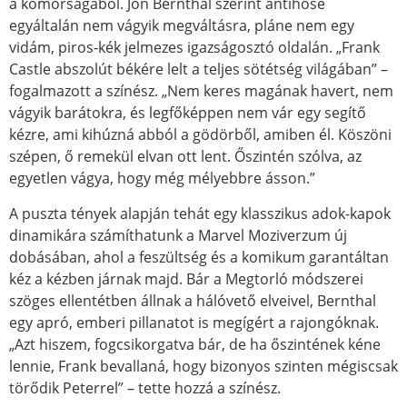
a komorságából. Jon Bernthal szerint antihőse
egyáltalán nem vágyik megváltásra, pláne nem egy
vidám, piros-kék jelmezes igazságosztó oldalán. „Frank
Castle abszolút békére lelt a teljes sötétség világában” –
fogalmazott a színész. „Nem keres magának havert, nem
vágyik barátokra, és legfőképpen nem vár egy segítő
kézre, ami kihúzná abból a gödörből, amiben él. Köszöni
szépen, ő remekül elvan ott lent. Őszintén szólva, az
egyetlen vágya, hogy még mélyebbre ásson.”
A puszta tények alapján tehát egy klasszikus adok-kapok
dinamikára számíthatunk a Marvel Moziverzum új
dobásában, ahol a feszültség és a komikum garantáltan
kéz a kézben járnak majd. Bár a Megtorló módszerei
szöges ellentétben állnak a hálóvető elveivel, Bernthal
egy apró, emberi pillanatot is megígért a rajongóknak.
„Azt hiszem, fogcsikorgatva bár, de ha őszintének kéne
lennie, Frank bevallaná, hogy bizonyos szinten mégiscsak
törődik Peterrel” – tette hozzá a színész.