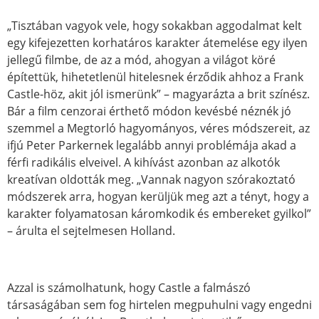
„Tisztában vagyok vele, hogy sokakban aggodalmat kelt
egy kifejezetten korhatáros karakter átemelése egy ilyen
jellegű filmbe, de az a mód, ahogyan a világot köré
építettük, hihetetlenül hitelesnek érződik ahhoz a Frank
Castle-höz, akit jól ismerünk” – magyarázta a brit színész.
Bár a film cenzorai érthető módon kevésbé néznék jó
szemmel a Megtorló hagyományos, véres módszereit, az
ifjú Peter Parkernek legalább annyi problémája akad a
férfi radikális elveivel. A kihívást azonban az alkotók
kreatívan oldották meg. „Vannak nagyon szórakoztató
módszerek arra, hogyan kerüljük meg azt a tényt, hogy a
karakter folyamatosan káromkodik és embereket gyilkol”
– árulta el sejtelmesen Holland.
Azzal is számolhatunk, hogy Castle a falmászó
társaságában sem fog hirtelen megpuhulni vagy engedni