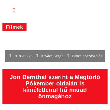
Filmek
2026-05-29
Kovács Gergő
Nincs hozzászólás
Jon Bernthal szerint a Megtorló
Pókember oldalán is
kíméletlenül hű marad
önmagához