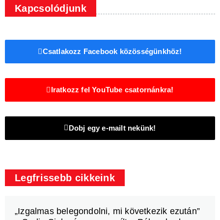
Kapcsolódjunk
Csatlakozz Facebook közösségünkhöz!
Iratkozz fel YouTube csatornánkra!
Dobj egy e-mailt nekünk!
Legfrissebb cikkeink
„Izgalmas belegondolni, mi következik ezután”