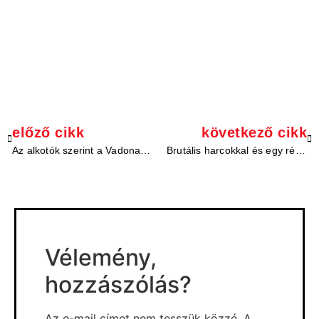
előző cikk
következő cikk
Az alkotók szerint a Vadonatúj nap lesz az MCU első igazán klasszikus Pókember-filmje
Brutális harcokkal és egy régi ismerőssel tért vissza a Marvel’s Wolverine a legújabb State of Play-en
Vélemény,
hozzászólás?
Az e-mail címet nem tesszük közzé.
A