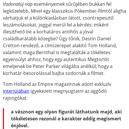
Vadonatúj nap
eseményeinek sűrűjében bukkan fel
legközelebb. Mivel egy klasszikus Pókember-filmtől aligha
várhatjuk el a különkiadásban látott, csontrepesztő
leszámolásokat, joggal merül fel a kérdés: miként
illeszthető be a korhatáros antihős a jóval
családbarátabb közegbe? Úgy tűnik, Destin Daniel
Cretton rendező, a címszerepet alakító Tom Holland,
valamint maga Bernthal is megtalálták a tökéletes
egyensúlyt ahhoz, hogy egy autentikus Megtorlót
emeljenek be Peter Parker világába anélkül, hogy a
korhatár-besorolással bajba sodornák a filmet.
Tom Holland az Empire magazinnak adott exkluzív
interjújában
igyekezett megnyugtatni az aggódó
rajongókat:
a vásznon egy olyan figurát láthatunk majd, aki
tökéletesen rezonál a karakter eddig megismert
énjével.