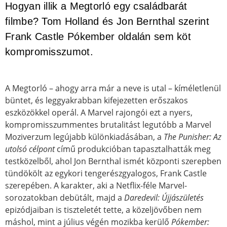
Hogyan illik a Megtorló egy családbarát
filmbe? Tom Holland és Jon Bernthal szerint
Frank Castle Pókember oldalán sem köt
kompromisszumot.
A Megtorló – ahogy arra már a neve is utal – kíméletlenül
büntet, és leggyakrabban kifejezetten erőszakos
eszközökkel operál. A Marvel rajongói ezt a nyers,
kompromisszummentes brutalitást legutóbb a Marvel
Moziverzum legújabb különkiadásában, a
The Punisher: Az
utolsó célpont
című produkcióban tapasztalhatták meg
testközelből, ahol Jon Bernthal ismét központi szerepben
tündökölt az egykori tengerészgyalogos, Frank Castle
szerepében. A karakter, aki a Netflix-féle Marvel-
sorozatokban debütált, majd a
Daredevil: Újjászületés
epizódjaiban is tiszteletét tette, a közeljövőben nem
máshol, mint a július végén mozikba kerülő
Pókember: