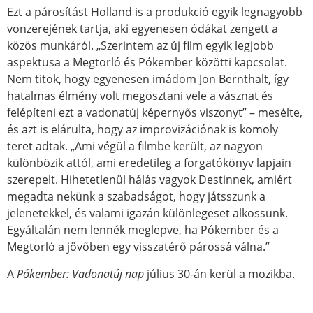
Ezt a párosítást Holland is a produkció egyik legnagyobb
vonzerejének tartja, aki egyenesen ódákat zengett a
közös munkáról. „Szerintem az új film egyik legjobb
aspektusa a Megtorló és Pókember közötti kapcsolat.
Nem titok, hogy egyenesen imádom Jon Bernthalt, így
hatalmas élmény volt megosztani vele a vásznat és
felépíteni ezt a vadonatúj képernyős viszonyt” – mesélte,
és azt is elárulta, hogy az improvizációnak is komoly
teret adtak. „Ami végül a filmbe került, az nagyon
különbözik attól, ami eredetileg a forgatókönyv lapjain
szerepelt. Hihetetlenül hálás vagyok Destinnek, amiért
megadta nekünk a szabadságot, hogy játsszunk a
jelenetekkel, és valami igazán különlegeset alkossunk.
Egyáltalán nem lennék meglepve, ha Pókember és a
Megtorló a jövőben egy visszatérő párossá válna.”
A
Pókember: Vadonatúj nap
július 30-án kerül a mozikba.