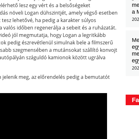
me
érhető lesz egy vért és a belsőségeket
a 
dás növeli Logan dühszintjét, amely végső esetben
202
tesz lehetővé, ha pedig a karakter súlyos
a valós időben regenerálja a sebeit és a ruházatát.
videó jól megmutatja, hogy Logan a legritkább
Me
ok pedig észrevétlenül simulnak bele a filmszerű
eg
yosabb szegmensében a mutánsokat szállító konvojt
me
autópályán száguldó kamionok között ugrálva
eg
202
 jelenik meg, az előrendelés pedig a bemutatót
Fa