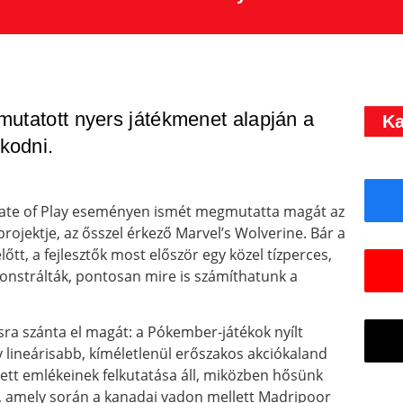
mutatott nyers játékmenet alapján a
Ka
kodni.
 State of Play eseményen ismét megmutatta magát az
jektje, az ősszel érkező Marvel’s Wolverine. Bár a
őtt, a fejlesztők most először egy közel tízperces,
onstrálták, pontosan mire is számíthatunk a
ásra szánta el magát: a Pókember-játékok nyílt
y lineárisabb, kíméletlenül erőszakos akciókaland
szett emlékeinek felkutatása áll, miközben hősünk
k, amely során a kanadai vadon mellett Madripoor