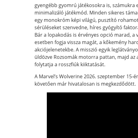
gyengébb gyomrú játékosokra is, számukra el
minimalizáló játékmód. Minden sikeres táma
egy monokróm képi világú, pusztító rohamot 
sérüléseket szenvedne, híres gyógyító faktor
Bár a lopakodás is érvényes opció marad, a 
esetben fogja vissza magát, a kőkemény harc
akciójelenetekbe. A misszió egyik leglátván
üldözve Rozsomák motorra pattan, majd az 
folytatja a rosszfiúk kiiktatását.
A Marvel’s Wolverine 2026. szeptember 15-én
követően már hivatalosan is megkezdődött.