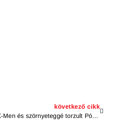
következő cikk
Vámpírokra vadászó X-Men és szörnyeteggé torzult Pókember hozzák el a rettegést a Marvel új horroruniverzumában