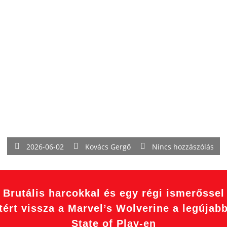
2026-06-02
Kovács Gergő
Nincs hozzászólás
Brutális harcokkal és egy régi ismerőssel
tért vissza a Marvel’s Wolverine a legújab
State of Play-en