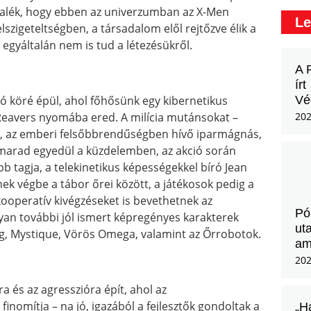
 adalék, hogy ebben az univerzumban az X-Men
Le
szigeteltségben, a társadalom elől rejtőzve élik a
 egyáltalán nem is tud a létezésükről.
A 
ír
Vég
 köré épül, ahol főhősünk egy kibernetikus
202
a Reavers nyomába ered. A milícia mutánsokat –
ikus, az emberi felsőbbrendűségben hívő iparmágnás,
marad egyedül a küzdelemben, az akció során
b tagja, a telekinetikus képességekkel bíró Jean
nek végbe a tábor őrei között, a játékosok pedig a
ooperatív kivégzéseket is bevethetnek az
Pó
yan további jól ismert képregényes karakterek
ut
og, Mystique, Vörös Omega, valamint az Őrrobotok.
am
202
a és az agresszióra épít, ahol az
mítja – na jó, igazából a fejlesztők gondoltak a
„H