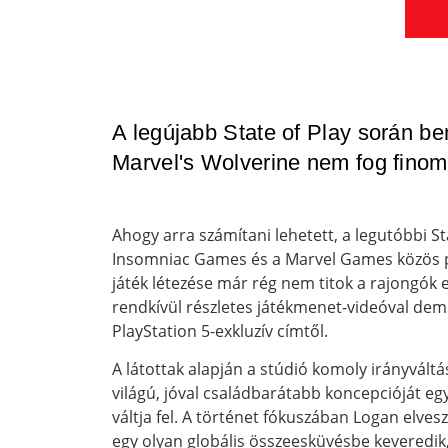
A legújabb State of Play során be
Marvel's Wolverine nem fog finom
Ahogy arra számítani lehetett, a legutóbbi
Insomniac Games és a Marvel Games közös pro
játék létezése már rég nem titok a rajongók el
rendkívül részletes játékmenet-videóval dem
PlayStation 5-exkluzív címtől.
A látottak alapján a stúdió komoly irányvált
világú, jóval családbarátabb koncepcióját eg
váltja fel. A történet fókuszában Logan elve
egy olyan globális összeesküvésbe keveredi