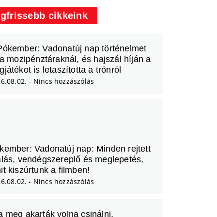
gfrissebb cikkeink
Pókember: Vadonatúj nap történelmet
t a mozipénztáraknál, és hajszál híján a
játékot is letaszította a trónról
6.08.02.
Nincs hozzászólás
kember: Vadonatúj nap: Minden rejtett
alás, vendégszereplő és meglepetés,
it kiszúrtunk a filmben!
6.08.02.
Nincs hozzászólás
a meg akarták volna csinálni,