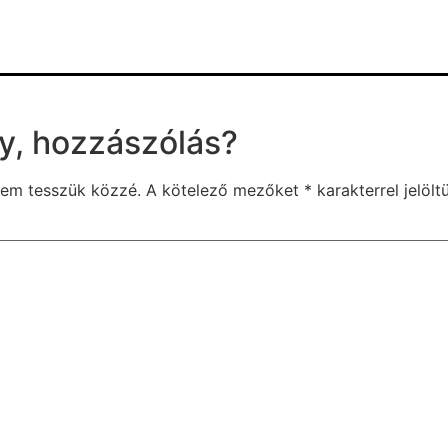
y, hozzászólás?
nem tesszük közzé.
A kötelező mezőket
*
karakterrel jelölt