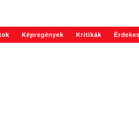
tok
Képregények
Kritikák
Érdeke