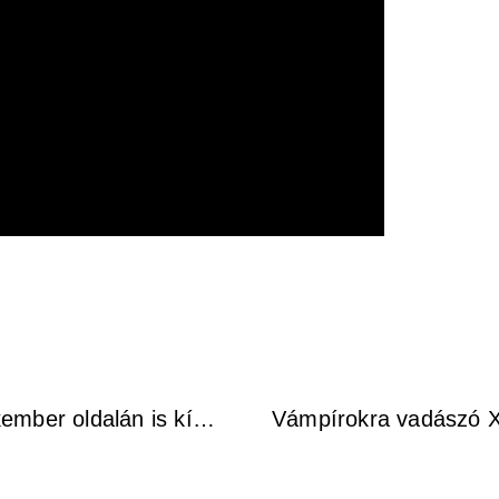
Jon Bernthal szerint a Megtorló Pókember oldalán is kíméletlenül hű marad önmagához