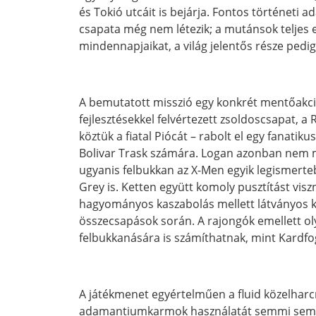
és Tokió utcáit is bejárja. Fontos történeti
csapata még nem létezik; a mutánsok teljes el
mindennapjaikat, a világ jelentős része pedig
A bemutatott misszió egy konkrét mentőakció
fejlesztésekkel felvértezett zsoldoscsapat, 
köztük a fiatal Piócát – rabolt el egy fanat
Bolivar Trask számára. Logan azonban nem 
ugyanis felbukkan az X-Men egyik legismerteb
Grey is. Ketten együtt komoly pusztítást visz
hagyományos kaszabolás mellett látványos k
összecsapások során. A rajongók emellett ol
felbukkanására is számíthatnak, mint Kardf
A játékmenet egyértelműen a fluid közelharcr
adamantiumkarmok használatát semmi sem fino