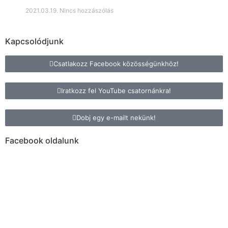
2021.03.19.
Nincs hozzászólás
Kapcsolódjunk
Csatlakozz Facebook közösségünkhöz!
Iratkozz fel YouTube csatornánkra!
Dobj egy e-mailt nekünk!
Facebook oldalunk