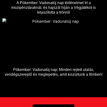
A Pókember: Vadonatúj nap történelmet írt a
mozipénztáraknál, és hajszál híján a Végjátékot is
letaszította a trónról
Pókember: Vadonatúj nap: Minden rejtett utalás,
vendégszereplő és meglepetés, amit kiszúrtunk a filmben!