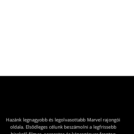
Előrerendelhető akár 30%
kedvezménnyel
Folytatódik a Nagy Marvel Regénysorozat!
Katt a képre
Hazánk legnagyobb és legolvasottabb Marvel rajongói
oldala. Elsődleges célunk beszámolni a legfrissebb