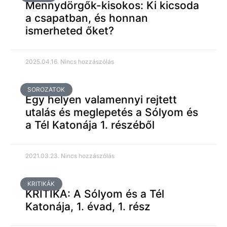
Mennydörgők-kisokos: Ki kicsoda
a csapatban, és honnan
ismerheted őket?
2025.04.16.
Nincs hozzászólás
SOROZATOK
Egy helyen valamennyi rejtett
utalás és meglepetés a Sólyom és
a Tél Katonája 1. részéből
2021.03.23.
Nincs hozzászólás
KRITIKÁK
KRITIKA: A Sólyom és a Tél
Katonája, 1. évad, 1. rész