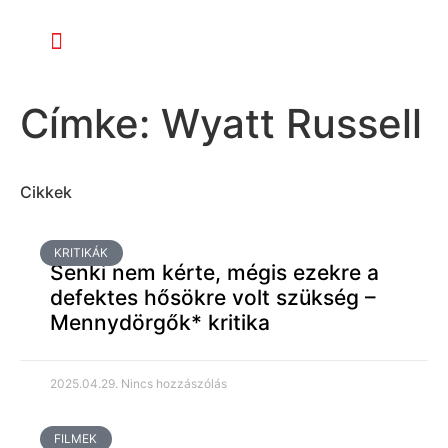
Címke: Wyatt Russell
Cikkek
KRITIKÁK
Senki nem kérte, mégis ezekre a
defektes hősökre volt szükség –
Mennydörgők* kritika
2025.04.29.
Nincs hozzászólás
FILMEK