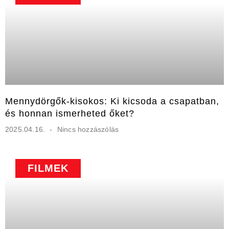
Mennydörgők-kisokos: Ki kicsoda a csapatban,
és honnan ismerheted őket?
2025.04.16.
Nincs hozzászólás
FILMEK