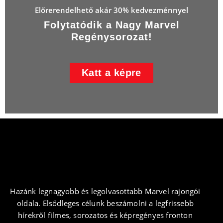
Előrerendelhető akár 30% kedvezménnyel
Folytatódik a Nagy Marvel
Regénysorozat!
Katt a képre
Hazánk legnagyobb és legolvasottabb Marvel rajongói
oldala. Elsődleges célunk beszámolni a legfrissebb
hírekről filmes, sorozatos és képregényes fronton