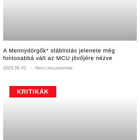
A Mennydörgők* stáblistás jelenete még
fontosabbá vált az MCU jövőjére nézve
2025.05.02.
Nincs hozzászólás
KRITIKÁK