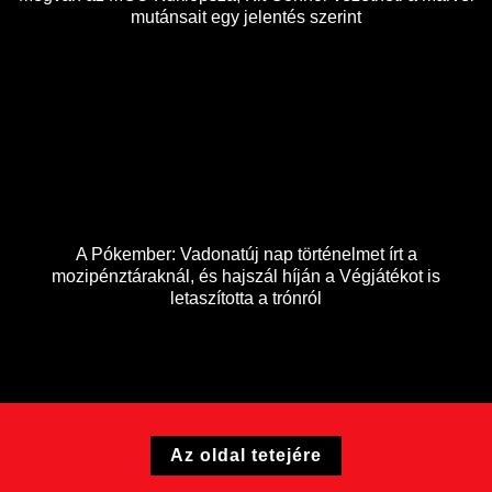
mutánsait egy jelentés szerint
A Pókember: Vadonatúj nap történelmet írt a
mozipénztáraknál, és hajszál híján a Végjátékot is
letaszította a trónról
Az oldal tetejére