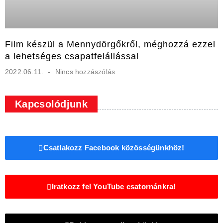
Film készül a Mennydörgőkről, méghozzá ezzel
a lehetséges csapatfelállással
2022.06.11.
Nincs hozzászólás
Kapcsolódjunk
Csatlakozz Facebook közösségünkhöz!
Iratkozz fel YouTube csatornánkra!