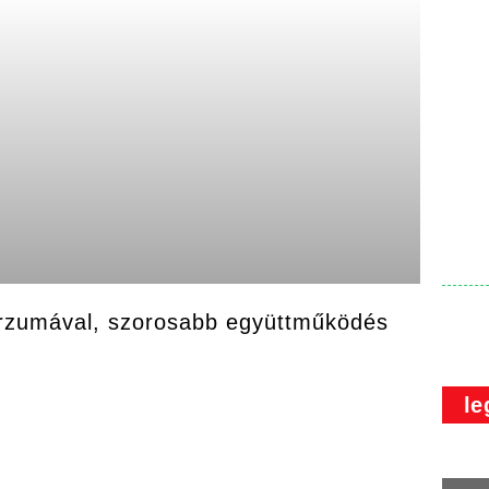
rzumával, szorosabb együttműködés
le