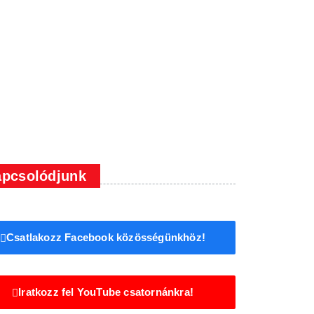
pcsolódjunk
Csatlakozz Facebook közösségünkhöz!
Iratkozz fel YouTube csatornánkra!