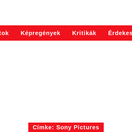
tok
Képregények
Kritikák
Érdeke
Címke: Sony Pictures