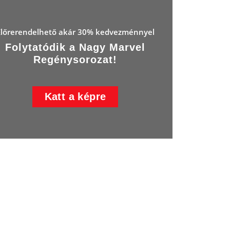
Előrerendelhető akár 30% kedvezménnyel
Folytatódik a Nagy Marvel
Regénysorozat!
Katt a képre